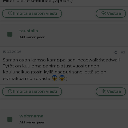
Miten olette selvinneet, apua?! :/
a
j
a
Ilmoita asiaton viesti
Vastaa
taustalla
Aktiivinen jäsen
15.03.2006
#2
Saman asian kanssa kamppailaan :headwall: :headwall:
Tytöt on kuulema pahimpia just vuosi ennen
koulunalkua (tosin kyllä naapuri sanoi että se on
esimakua murrosiästä
)
Ilmoita asiaton viesti
Vastaa
webmama
Aktiivinen jäsen