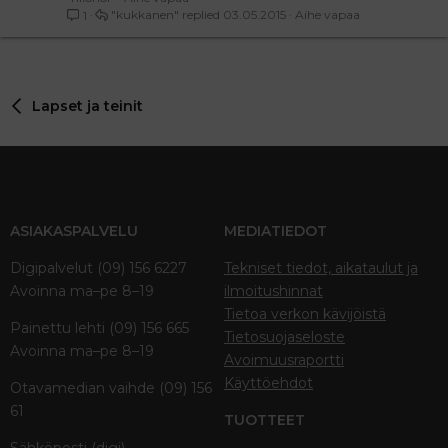
"kukkanen"
03.05.2015
Aihe vapaa
1
Lapset ja teinit
ASIAKASPALVELU
MEDIATIEDOT
Digipalvelut (09) 156 6227
Tekniset tiedot, aikataulut ja
Avoinna ma–pe 8–19
ilmoitushinnat
Tietoa verkon kävijöistä
Painettu lehti (09) 156 665
Tietosuojaseloste
Avoinna ma–pe 8–19
Avoimuusraportti
Käyttöehdot
Otavamedian vaihde (09) 156
61
TUOTTEET