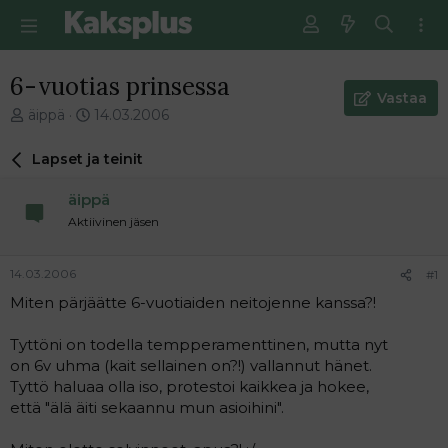
6-vuotias prinsessa
Vastaa
V
E
äippä
14.03.2006
i
n
e
s
Lapset ja teinit
s
i
t
m
äippä
i
m
Aktiivinen jäsen
k
ä
e
i
t
n
14.03.2006
#1
j
e
Miten pärjäätte 6-vuotiaiden neitojenne kanssa?!
u
n
n
v
a
i
Tyttöni on todella tempperamenttinen, mutta nyt
l
e
on 6v uhma (kait sellainen on?!) vallannut hänet.
o
s
Tyttö haluaa olla iso, protestoi kaikkea ja hokee,
i
t
että "älä äiti sekaannu mun asioihini".
t
i
t