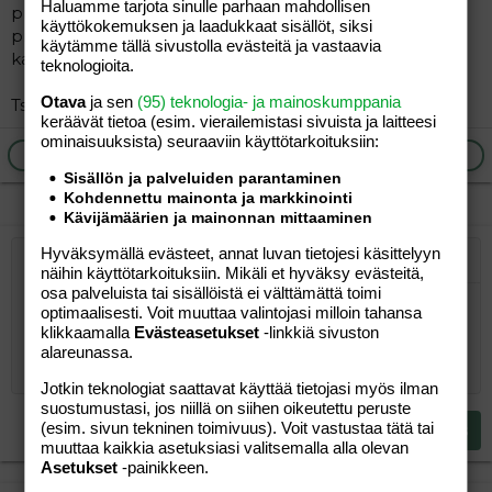
Haluamme tarjota sinulle parhaan mahdollisen
prinsessaa, jotka kilpailevat selvästi huomiosta. Esim. 6v
käyttökokemuksen ja laadukkaat sisällöt, siksi
prinsessamme on erittäin kiltti, rauhallinen, fiksu ja
käytämme tällä sivustolla evästeitä ja vastaavia
kaikinpuolin ihana lapsi yksin ollessaan. Näin se vain on.
teknologioita.
Otava
ja sen
(95) teknologia- ja mainoskumppania
Tsemppiä tulevien eskarilaisten vanhemmille! :hug:
keräävät tietoa (esim. vierailemis­tasi sivuista ja laitteesi
ominaisuuk­sista) seuraaviin käyttötarkoituksiin:
Ilmoita asiaton viesti
Vastaa
Sisällön ja palveluiden parantaminen
Kohdennettu mainonta ja markkinointi
Kävijämäärien ja mainonnan mittaaminen
Hyväksymällä evästeet, annat luvan tietojesi käsittelyyn
Järjestetty lista
Lihavoitu
Kursivoitu
Laajennettuun editoriin…
Lista
Laajennettuun editoriin…
Lisää hyperlinkki
Lisää kuva
Hymiöt
Laajennettuun editorii
Kumoa
Laajennettuu
Esikat
näihin käyttötarkoituksiin. Mikäli et hyväksy evästeitä,
osa palveluista tai sisällöistä ei välttämättä toimi
Järjestämätön lista
Kirjoita vastaus...
Tasaa vasemmalle
9
Normal
Tallenna luonnos
Arial
Fontin koko
Tasaus
Lainaus
Tee uudelleen
Lisää video/media
BBCode-näkymä
Tekstiväri
Paragraph format
Lisää taulukko
Poista muotoilu
Kirjasintyyli
Insert horizontal line
Luonnokset
Yliviivaa
Spoiler
Alleviivattu
Koodi
Rivinsisäinen koodi
Rivinsisäinen spoiler
optimaalisesti. Voit muuttaa valintojasi milloin tahansa
klikkaamalla
Evästeasetukset
-linkkiä sivuston
10
Poista luonnos
Book Antiqua
Suurenna sisennystä
Heading 1
Keskitä
alareunassa.
12
Courier New
Pienennä sisennystä
Tasaa oikealle
Jotkin teknologiat saattavat käyttää tietojasi myös ilman
Heading 2
15
Georgia
suostumustasi, jos niillä on siihen oikeutettu peruste
Justify text
Heading 3
(esim. sivun tekninen toimivuus). Voit vastustaa tätä tai
Lähetä vastaus
18
Tahoma
muuttaa kaikkia asetuksiasi valitsemalla alla olevan
Asetukset
-painikkeen.
22
Times New Roman