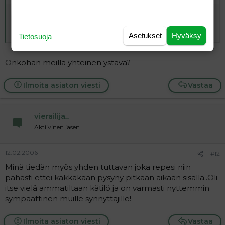
Ystäväni repesi niin pahasti, että ompelija kutsuttiin
vapaapäivältään töihin ja ehdoton alakautta synnytys
kielto tuli....
Asetukset
Hyväksy
Tietosuoja
Onkohan meillä yhteinen ystävä?
Ilmoita asiaton viesti
Vastaa
vierailija_
Aktiivinen jäsen
12.02.2006
#12
Minä tiedän myös yhden tuttavan joka repesi niin
pahasti ettei kakkakaan pysyny pitkään aikaan sisällä..Oli
itse vielä ammatiltaan kätilö ja on varmasti nyttemmin
sympaattinen muille synnyttäjille!
Ilmoita asiaton viesti
Vastaa