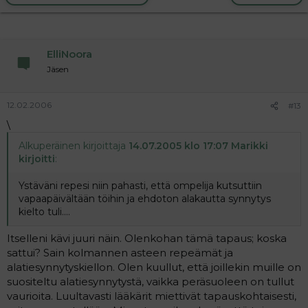
ElliNoora
Jäsen
12.02.2006
#13
\
Alkuperäinen kirjoittaja
14.07.2005 klo 17:07 Marikki
kirjoitti
:
Ystäväni repesi niin pahasti, että ompelija kutsuttiin
vapaapäivältään töihin ja ehdoton alakautta synnytys
kielto tuli....
Itselleni kävi juuri näin. Olenkohan tämä tapaus; koska
sattui? Sain kolmannen asteen repeämät ja
alatiesynnytyskiellon. Olen kuullut, että joillekin muille on
suositeltu alatiesynnytystä, vaikka peräsuoleen on tullut
vaurioita. Luultavasti lääkärit miettivät tapauskohtaisesti,