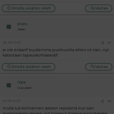
Ilmoita asiaton viesti
Vastaa
pupu
Jäsen
08.08.2005
#7
ei ole enään!! kuullemma puolivuotta sitten oli näin...nyt
katsotaan tapauskohtaisesti!!
Ilmoita asiaton viesti
Vastaa
nipa
Uusi jäsen
09.08.2005
#8
mulla tuli kolmannen asteen repeämä kun sain
ensimmäisen lapsen, nyt toinen tulossa ja synnytyksien