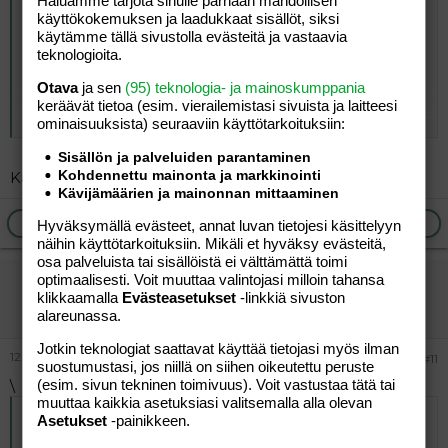
Haluamme tarjota sinulle parhaan mahdollisen
keisarileikkauksella seuraavat. Enkä koskaan edes olisi
käyttökokemuksen ja laadukkaat sisällöt, siksi
halunnut sectiota, silläkin uhalla että repeää taas. Mutta
käytämme tällä sivustolla evästeitä ja vastaavia
täytyy kyllä tunnustaa, että repeäminen pelotti tässä
teknologioita.
viimeisessä raskaudessa, kun itsekin tunsin että lapsi on
iso ja väliliha arpinen. No onneksi kävi niin että repesinkin
Otava
ja sen
(95) teknologia- ja mainoskumppania
vähiten.
keräävät tietoa (esim. vierailemis­tasi sivuista ja laitteesi
Click to expand...
Ainahan on mahdollisuus että repeää yhtä pahasti
ominaisuuk­sista) seuraaviin käyttötarkoituksiin:
toiselta, mutta en ole ainakaan kuullut sellaisia tapauksia
että uudelleen lll-asteen repeämä olisi tullut???
Sisällön ja palveluiden parantaminen
Toisaalta jos paska lahkeesta valuu, niin silloinhan pitäisi
Kohdennettu mainonta ja markkinointi
Kamalaa paska lahkeesta valuu????? :snotty:
Kävijämäärien ja mainonnan mittaaminen
olla selviö että sectio tehdään...
Ilmoita asiaton viesti
Vastaa
Hyväksymällä evästeet, annat luvan tietojesi käsittelyyn
näihin käyttötarkoituksiin. Mikäli et hyväksy evästeitä,
osa palveluista tai sisällöistä ei välttämättä toimi
optimaalisesti. Voit muuttaa valintojasi milloin tahansa
taustalla
klikkaamalla
Evästeasetukset
-linkkiä sivuston
Aktiivinen jäsen
alareunassa.
Jotkin teknologiat saattavat käyttää tietojasi myös ilman
12.02.2006
#11
suostumustasi, jos niillä on siihen oikeutettu peruste
\
(esim. sivun tekninen toimivuus). Voit vastustaa tätä tai
muuttaa kaikkia asetuksiasi valitsemalla alla olevan
Alkuperäinen kirjoittaja
14.07.2005 klo 17:07 Marikki
Asetukset
-painikkeen.
kirjoitti
: