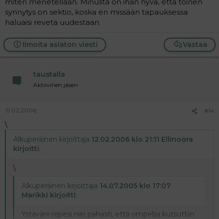
miten menetellään. Minusta on ihan hyvä, että toinen
synnytys on sektio, koska en missään tapauksessa
haluaisi revetä uudestaan.
Ilmoita asiaton viesti
Vastaa
taustalla
Aktiivinen jäsen
15.02.2006
#14
\
Alkuperäinen kirjoittaja
12.02.2006 klo 21:11 Ellinoora
kirjoitti
:
\
Alkuperäinen kirjoittaja
14.07.2005 klo 17:07
Marikki kirjoitti
:
Ystäväni repesi niin pahasti, että ompelija kutsuttiin