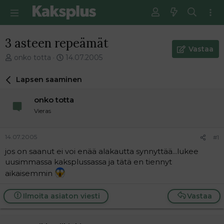
3 asteen repeämät
Vastaa
V
E
onko totta
14.07.2005
i
n
e
s
Lapsen saaminen
s
i
t
m
onko totta
i
m
Vieras
k
ä
e
i
t
n
14.07.2005
#1
j
e
jos on saanut ei voi enää alakautta synnyttää...lukee
u
n
uusimmassa kaksplussassa ja tätä en tiennyt
n
v
a
i
aikaisemmin
l
e
o
s
Ilmoita asiaton viesti
Vastaa
i
t
t
i
t