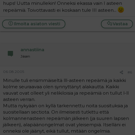
hups! Uutta minullekin! Onneksi ekassa vain I asteen
repeämiä. Toivottavasti ei koskaan tule III asteen...
Ilmoita asiaton viesti
Vastaa
annastiina
Jäsen
06.08.2005
#6
Minulle tuli ensimmäiseltä lll-asteen repeämä ja kaikki
kolme seuraavaa olen synnyttänyt alakautta. Kaikki
vauvat ovat olleet yli nelikiloisia ja repeämiä on tullut l-ll
asteen verran.
Mutta nykyään on kyllä tarkennettu noita suosituksia ja
suositellaan sectiota. On ilmeisesti tutkittu että
kolmannenasteen repeämän jälkeen (ja suuren lapsen
jälkeen), alapäänongelmat ovat yleisempiä. Itselläni ei
onneksi ole jäänyt, eikä tullut, mitään ongelmia.