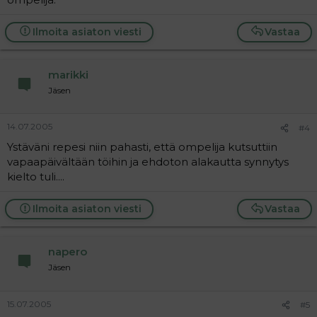
Ilmoita asiaton viesti
Vastaa
marikki
Jäsen
14.07.2005
#4
Ystäväni repesi niin pahasti, että ompelija kutsuttiin
vapaapäivältään töihin ja ehdoton alakautta synnytys
kielto tuli....
Ilmoita asiaton viesti
Vastaa
napero
Jäsen
15.07.2005
#5