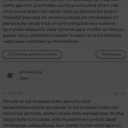
välille jää noin puoltoista vuotta.puolivuotta sitten olisi
ollut suora sektio nyt vähän riippuu siitä kuinka paljon
"säikeitä"pepusta on revenny.vaivoja jos minkälaisia on
jäänyt,kyllä tietää että on synnytetty.olisi kiva kuitenki
synnyttää alakautta vielä toinenki lapsi muttei oo kiva jos
paska valuu lahkeesta.missään kukaan ei anna selkeitä
vastauksia mietitään ja ihmetellään...
Ilmoita asiaton viesti
Vastaa
annastiina
Jäsen
10.08.2005
#9
Minulle ei ole koskaan edes sanottu että
keisarileikkauksella seuraavat. Enkä koskaan edes olisi
halunnut sectiota, silläkin uhalla että repeää taas. Mutta
täytyy kyllä tunnustaa, että repeäminen pelotti tässä
viimeisessä raskaudessa, kun itsekin tunsin että lapsi on