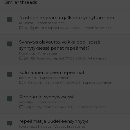
26
Trebuchet MS
Similar threads
Verdana
4 asteen repeämän jälkeen synnyttäminen
kuusimi
Lapsen saaminen
Inuistic
23.03.2008
Lapsen saaminen
36
Synnytys alakautta, vaikka edellisessä
synnytyksessä pahat repeämät?
Rosahdus
Aihe vapaa
Rosahdus
07.02.2008
Aihe vapaa
20
kolmannen asteen repeämät
kesä-masu
Lapsen saaminen
taustalla
09.09.2006
Lapsen saaminen
5
Repeämät synnytyksessä
vierailija
Lapsen saaminen
Vindy
21.04.2020
Lapsen saaminen
1
repeämät ja uudelleensynnytys
toista lasta haluava
Vauvat ja taaperot