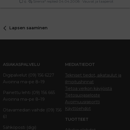
Sirenia*
04.04.2008
Vauvat ja taaperot
6
Lapsen saaminen
ASIAKASPALVELU
MEDIATIEDOT
Digipalvelut (09) 156 6227
Tekniset tiedot, aikataulut ja
Avoinna ma–pe 8–19
ilmoitushinnat
Tietoa verkon kävijöistä
Painettu lehti (09) 156 665
Tietosuojaseloste
Avoinna ma–pe 8–19
Avoimuusraportti
Käyttöehdot
Otavamedian vaihde (09) 156
61
TUOTTEET
Sähköposti (digi)
Aikakauslehdet