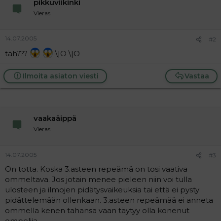
pikkuviikinki
a
j
Vieras
a
14.07.2005
#2
täh???
\|O \|O
Ilmoita asiaton viesti
Vastaa
vaakaäippä
Vieras
14.07.2005
#3
On totta. Koska 3.asteen repeämä on tosi vaativa
ommeltava. Jos jotain menee pieleen niin voi tulla
ulosteen ja ilmojen pidätysvaikeuksia tai että ei pysty
pidättelemään ollenkaan. 3.asteen repeämää ei anneta
ommella kenen tahansa vaan täytyy olla konenut
ompelija.