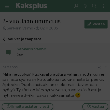
2-vuotiaan ummetus
Vastaa
V
E
Sankarin Vaimo
02.11.2005
i
n
e
s
Vauvat ja taaperot
s
i
t
m
Sankarin Vaimo
i
m
Jäsen
k
ä
e
i
t
n
02.11.2005
#1
j
e
Mikä neuvoksi? Ruokavalio auttaisi vähän, mutta kun ei
u
n
saa lasta syömään kuitupitoisia ruoka-aineita tarpeeksi.
n
v
a
i
Apteekin Duphalacistakaan ei ole mainittavampaa
l
e
hyötyä. Tyttöni on kärsinyt vaivasta jo vauvaiästä asti ja
o
s
nyt menee 3-4kin päivää kakkaamatta
i
t
t
i
Ilmoita asiaton viesti
Vastaa
t