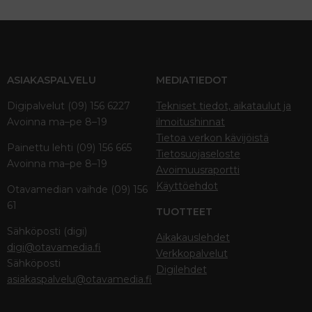
ASIAKASPALVELU
MEDIATIEDOT
Digipalvelut (09) 156 6227
Tekniset tiedot, aikataulut ja
Avoinna ma–pe 8–19
ilmoitushinnat
Tietoa verkon kävijöistä
Painettu lehti (09) 156 665
Tietosuojaseloste
Avoinna ma–pe 8–19
Avoimuusraportti
Käyttöehdot
Otavamedian vaihde (09) 156
61
TUOTTEET
Sähköposti (digi)
Aikakauslehdet
digi@otavamedia.fi
Verkkopalvelut
Sähköposti
Digilehdet
asiakaspalvelu@otavamedia.fi