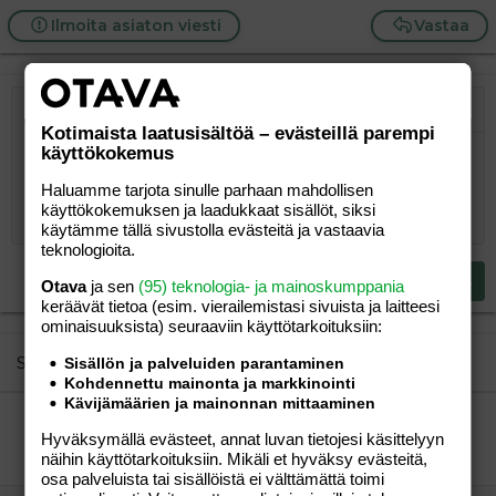
Ilmoita asiaton viesti
Vastaa
Järjestetty lista
Lihavoitu
Kursivoitu
Laajennettuun editoriin…
Lista
Laajennettuun editoriin…
Lisää hyperlinkki
Lisää kuva
Hymiöt
Laajennettuun editorii
Kumoa
Laajennettuu
Esikat
Kotimaista laatusisältöä – evästeillä parempi
käyttökokemus
Järjestämätön lista
Kirjoita vastaus...
Tasaa vasemmalle
9
Normal
Tallenna luonnos
Arial
Fontin koko
Tasaus
Lainaus
Tee uudelleen
Lisää video/media
BBCode-näkymä
Tekstiväri
Paragraph format
Lisää taulukko
Poista muotoilu
Kirjasintyyli
Insert horizontal line
Luonnokset
Yliviivaa
Spoiler
Alleviivattu
Koodi
Rivinsisäinen koodi
Rivinsisäinen spoiler
Haluamme tarjota sinulle parhaan mahdollisen
10
Poista luonnos
Book Antiqua
Suurenna sisennystä
Heading 1
Keskitä
käyttökokemuksen ja laadukkaat sisällöt, siksi
12
Courier New
käytämme tällä sivustolla evästeitä ja vastaavia
Pienennä sisennystä
Tasaa oikealle
Heading 2
teknologioita.
15
Georgia
Justify text
Heading 3
Lähetä vastaus
Otava
ja sen
(95) teknologia- ja mainoskumppania
18
Tahoma
keräävät tietoa (esim. vierailemis­tasi sivuista ja laitteesi
22
Times New Roman
ominaisuuk­sista) seuraaviin käyttötarkoituksiin:
26
Trebuchet MS
Similar threads
Sisällön ja palveluiden parantaminen
Kohdennettu mainonta ja markkinointi
Verdana
Kävijämäärien ja mainonnan mittaaminen
3-vuotiaan ummetus. :(
Hyväksymällä evästeet, annat luvan tietojesi käsittelyyn
"hyppynen"
Aihe vapaa
näihin käyttötarkoituksiin. Mikäli et hyväksy evästeitä,
app
14.02.2012
Aihe vapaa
36
osa palveluista tai sisällöistä ei välttämättä toimi