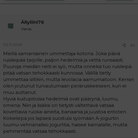
a
j
a
Äityliini76
Vieras
02.11.2005
#2
Meillä samanlainen ummettaja kotona. Joka päivä
ruisleipää tarjolle, paljon hedelmiä ja vettä runsaasti.
Puuroja meidän neiti ei syö, mutta onneksi tuo ruisleipä
pitää vatsan tehokkaasti kunnossa. Välillä tietty
ummettaa siltikin, mutta levolacia aamumaitoon. Kerran
olen joutunut turvautumaan peräruiskeeseen, kun ei
muu auttanut.
Hyviä kuitupitoisia hedelmiä ovat päärynä, luumu,
omena. Niin ja lisäksi on tietysti vältettävä vatsaa
kovettavia ruoka-aineita, banaania ja juustoa eritoten.
Kokeilepa jos lapsesi suostuisi syömään A-jogurtin
luumu-vehnänalkio jogurttia, haisee kamalalle, mutta
pehmentää vatsaa tehokkaasti.