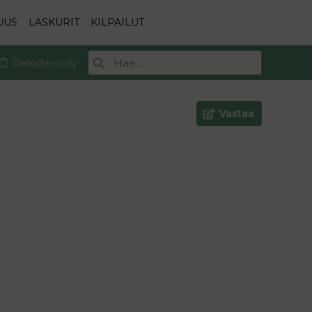
UUS
LASKURIT
KILPAILUT
Rekisteröidy
Vastaa