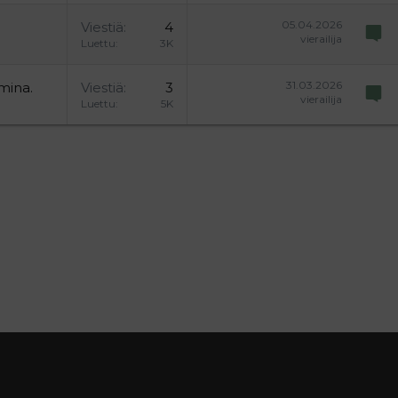
05.04.2026
Viestiä
4
vierailija
Luettu
3K
31.03.2026
mina.
Viestiä
3
vierailija
Luettu
5K