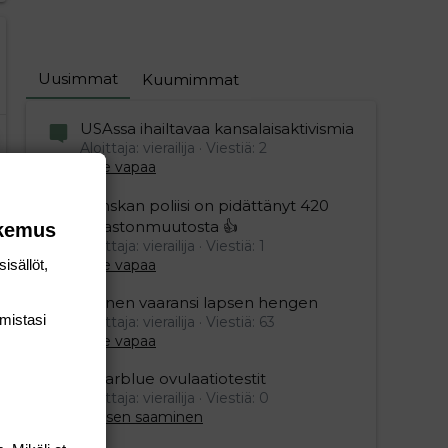
Uusimmat
Kuumimmat
USAssa ihailtavaa kansalaisaktivismia
Aloittaja: vierailija
Viestiä: 2
Aihe vapaa
Ranskan poliisi on pidättänyt 420
ilmastonmuutosta 👍
okemus
Aloittaja: vierailija
Viestiä: 1
Aihe vapaa
isällöt,
Nainen vaaransi lapsen hengen
mis­tasi
Aloittaja: vierailija
Viestiä: 63
Aihe vapaa
Clearblue ovulaatiotestit
Aloittaja: vierailija
Viestiä: 0
Lapsen saaminen