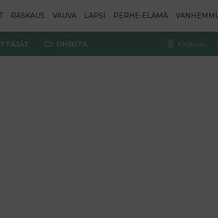
T
RASKAUS
VAUVA
LAPSI
PERHE-ELÄMÄ
VANHEMM
TTÄJÄT
OHJEITA
Kirjaudu