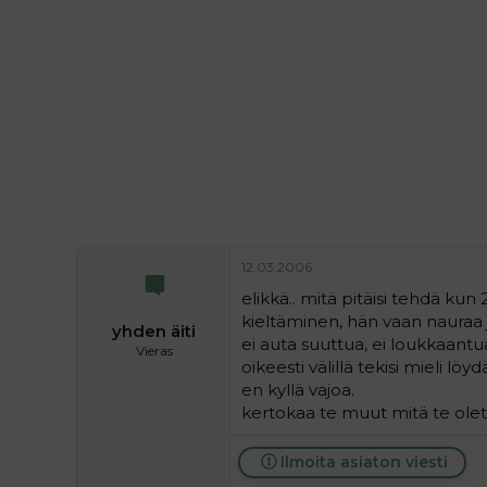
i
t
t
i
t
a
j
a
12.03.2006
elikkä.. mitä pitäisi tehdä kun 
kieltäminen, hän vaan nauraa j
yhden äiti
ei auta suuttua, ei loukkaantua
Vieras
oikeesti välillä tekisi mieli löy
en kyllä vajoa.
kertokaa te muut mitä te olet
Ilmoita asiaton viesti