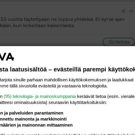
#2
 3,5 vuotta täytettyään ne loppui yhtäkkiä. Et kyl se ajan
ään, kun kokeillaan kaikenlaista.
Vastaa
#3
a, ihan vaan suututtaakseen äitiä, jos tyttö on sylissä ja
sta laatusisältöä – evästeillä parempi käyttök
 ja lasken sitten maahan ja lähden pois hänen luotaan.
rjota sinulle parhaan mahdollisen käyttökokemuksen ja laadukkaat s
n, että ei saa lyödä...vaikka heti perään läpsäsee uudestaan
me tällä sivustolla evästeitä ja vastaavia teknologioita.
en
(95) teknologia- ja mainoskumppania
keräävät tietoa (esim. vieraile
tä en siis huomio tyttöä hetkeen, kun on ollut tuhma, eipä tuo
laitteesi ominaisuuk­sista) seuraaviin käyttötarkoituksiin:
 =)
ön ja palveluiden parantaminen
nettu mainonta ja markkinointi
määrien ja mainonnan mittaaminen
Vastaa