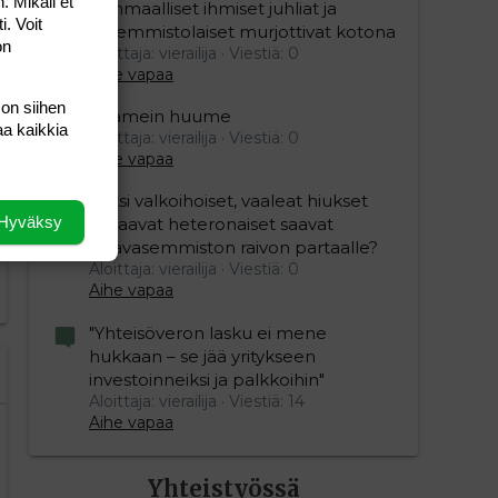
. Mikäli et
Isänmaalliset ihmiset juhliat ja
i. Voit
vasemmistolaiset murjottivat kotona
on
Aloittaja: vierailija
Viestiä: 0
Aihe vapaa
 on siihen
Kaamein huume
editoriin…
sele
aa kaikkia
Aloittaja: vierailija
Viestiä: 0
Aihe vapaa
Miksi valkoihoiset, vaaleat hiukset
Hyväksy
omaavat heteronaiset saavat
vihavasemmiston raivon partaalle?
Aloittaja: vierailija
Viestiä: 0
Aihe vapaa
"Yhteisöveron lasku ei mene
hukkaan – se jää yritykseen
investoinneiksi ja palkkoihin"
Aloittaja: vierailija
Viestiä: 14
Aihe vapaa
Yhteistyössä