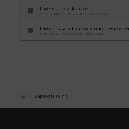
Lasteni suusta kuultua.
Ylpeä Isukki ov
08.12.2008
Aihe vapaa
Lasteni suusta kuultua eri ihmisten kerto
Ylpeä Isä ov
20.09.2008
Aihe vapaa
Lapset ja teinit