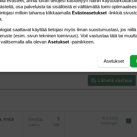
 evästeet, annat luvan tietojesi käsittelyyn näihin käyttötarkoituksiin
teitä, osa palveluista tai sisällöistä ei välttämättä toimi optimaalisest
intojasi milloin tahansa klikkaamalla
Evästeasetukset
-linkkiä sivust
a.
logiat saattavat käyttää tietojasi myös ilman suostumustasi, jos niillä
a vasemmalle
al
ärjestetty lista
editoriin…
saus
Paragraph format
Lisää hyperlinkki
Lisää kuva
Laajennettuun editoriin…
Kumoa
Laajennettuun 
Esikat
peruste (esim. sivun tekninen toimivuus). Voit vastustaa tätä tai muutt
 valitsemalla alla olevan
Asetukset
-painikkeen.
ding 1
tä
ärjestämätön lista
 luonnos
ontal line
nen koodi
isäinen spoiler
odi
uonnos
 oikealle
Suurenna sisennystä
ding 2
Asetukset
y text
Pienennä sisennystä
ing 3
Lähetä vastaus
19.11.2012
, mitä
Viestiä
7
"Aloittaja"
Luettu
568