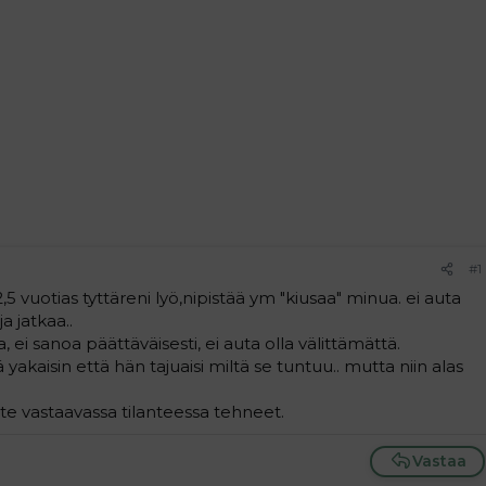
#1
2,5 vuotias tyttäreni lyö,nipistää ym "kiusaa" minua. ei auta
a jatkaa..
, ei sanoa päättäväisesti, ei auta olla välittämättä.
dä yakaisin että hän tajuaisi miltä se tuntuu.. mutta niin alas
te vastaavassa tilanteessa tehneet.
Vastaa