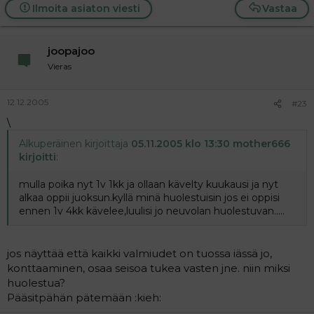
Ilmoita asiaton viesti
Vastaa
joopajoo
Vieras
12.12.2005
#23
\
Alkuperäinen kirjoittaja
05.11.2005 klo 13:30 mother666
kirjoitti
:
mulla poika nyt 1v 1kk ja ollaan kävelty kuukausi ja nyt
alkaa oppii juoksun.kyllä minä huolestuisin jos ei oppisi
ennen 1v 4kk kävelee,luulisi jo neuvolan huolestuvan.....
jos näyttää että kaikki valmiudet on tuossa iässä jo,
konttaaminen, osaa seisoa tukea vasten jne. niin miksi
huolestua?
Pääsitpähän pätemään :kieh: