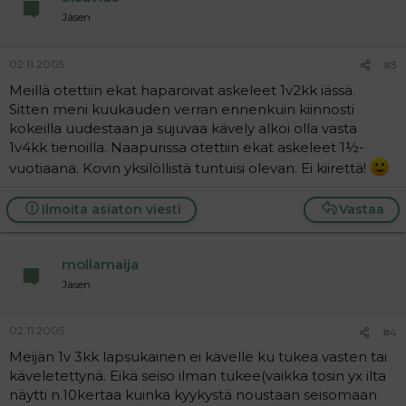
Jäsen
02.11.2005
#3
Meillä otettiin ekat haparoivat askeleet 1v2kk iässä.
Sitten meni kuukauden verran ennenkuin kiinnosti
kokeilla uudestaan ja sujuvaa kävely alkoi olla vasta
1v4kk tienoilla. Naapurissa otettiin ekat askeleet 1½-
vuotiaana. Kovin yksilöllistä tuntuisi olevan. Ei kiirettä!
Ilmoita asiaton viesti
Vastaa
mollamaija
Jäsen
02.11.2005
#4
Meijän 1v 3kk lapsukainen ei kävelle ku tukea vasten tai
käveletettynä. Eikä seiso ilman tukee(vaikka tosin yx ilta
näytti n.10kertaa kuinka kyykystä noustaan seisomaan