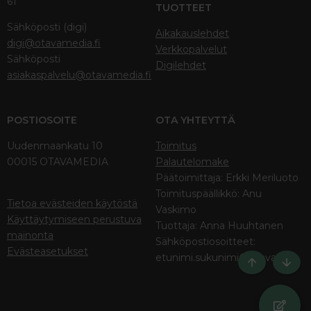
61
TUOTTEET
Sähköposti (digi)
Aikakauslehdet
digi@otavamedia.fi
Verkkopalvelut
Sähköposti
Digilehdet
asiakaspalvelu@otavamedia.fi
POSTIOSOITE
OTA YHTEYTTÄ
Uudenmaankatu 10
Toimitus
00015 OTAVAMEDIA
Palautelomake
Päätoimittaja: Erkki Meriluoto
Toimituspäällikkö: Anu
Tietoa evästeiden käytöstä
Vaskimo
Käyttäytymiseen perustuva
Tuottaja: Anna Huuhtanen
mainonta
Sähköpostiosoitteet:
Evästeasetukset
etunimi.sukunimi@otava.fi
Ylös
Bott