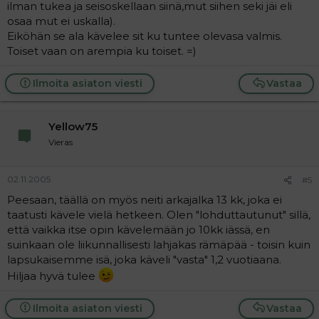
ilman tukea ja seisoskellaan siinä,mut siihen seki jäi eli
osaa mut ei uskalla).
Eiköhän se ala kävelee sit ku tuntee olevasa valmis.
Toiset vaan on arempia ku toiset. =)
Ilmoita asiaton viesti
Vastaa
Yellow75
Vieras
02.11.2005
#5
Peesaan, täällä on myös neiti arkajalka 13 kk, joka ei
taatusti kävele vielä hetkeen. Olen "lohduttautunut" sillä,
että vaikka itse opin kävelemään jo 10kk iässä, en
suinkaan ole liikunnallisesti lahjakas rämäpää - toisin kuin
lapsukaisemme isä, joka käveli "vasta" 1,2 vuotiaana.
Hiljaa hyvä tulee
Ilmoita asiaton viesti
Vastaa