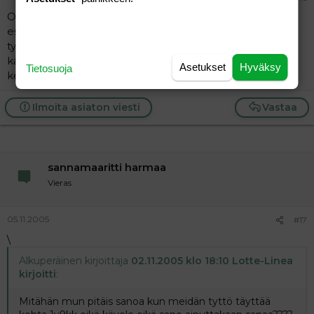
Odota rauhassa! Kyllä ne askeleet sieltä tulee. Mun
esikoinen, nyt 9v alkoi kävellä vasta 1 ½ v ja tuo nyt 4v
tyttö jo 10kk ikäsenä. Ja tyttö sitten rymisikin seiniä ja
kaappeja pitkin ja jatkuvasti oli laastari jossain päin
Asetukset
Hyväksy
Tietosuoja
kehoa, samoin kun mustelmat.
Ilmoita asiaton viesti
Vastaa
sannamaaritti harmaa
Vieras
05.11.2005
#17
\
Alkuperäinen kirjoittaja
02.11.2005 klo 18:10 Lotte-Linea
kirjoitti
:
Mitähän mun pitäis sanoa kun meidän tyttö täyttää