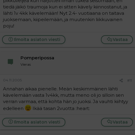
pikkuveljeä kun harjotteli ilman tukea seisomaan, en
tiedä jäikö traumoja kun ei sitten kävely kiinnostanut, ja
lähti 1v 4kk kävelemään! Nyt 2.4- vuotiaana on taitava
juoksemaan, kiipeilemään, ja muutenkin liikkuvainen
poju!
Ilmoita asiaton viesti
Vastaa
Pomperipossa
Vieras
04.11.2005
#11
Annahan aikaa pienelle. Meän keskimmäinen lähti
kävelemään vasta 1v4kk, mutta meno oli jo silloin sen
verran varmaa, että kohta hän jo juoksi. Ja vauhti kiihtyy
edelleen
Ikää tasan 2vuotta :heart:
Ilmoita asiaton viesti
Vastaa