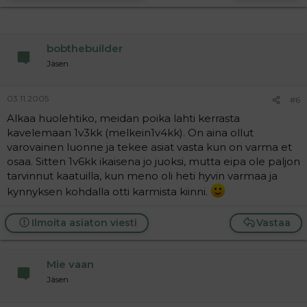
bobthebuilder
Jäsen
03.11.2005
#6
Alkaa huolehtiko, meidan poika lahti kerrasta
kavelemaan 1v3kk (melkein1v4kk). On aina ollut
varovainen luonne ja tekee asiat vasta kun on varma et
osaa. Sitten 1v6kk ikaisena jo juoksi, mutta eipa ole paljon
tarvinnut kaatuilla, kun meno oli heti hyvin varmaa ja
kynnyksen kohdalla otti karmista kiinni.
Ilmoita asiaton viesti
Vastaa
Mie vaan
Jäsen