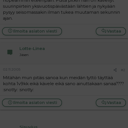
nopeammin eteenpäin. Puita pitkin hän on kävellyt
a
suurinpiirtein yksivuotispäivästään lähtien ja nykyään
j
pysyy seisomassakin ilman tukea muutaman sekunnin
a
ajan.
Ilmoita asiaton viesti
Vastaa
Lotte-Linea
Jäsen
02.11.2005
#2
Mitähän mun pitäis sanoa kun meidän tyttö täyttää
kohta 1v9kk eikä kävele eikä sano ainuttakaan sanaa????
:snotty: :snotty:
Ilmoita asiaton viesti
Vastaa
Sisuvius