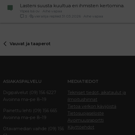
Lasteni suusta kuultua eri ihmisten kertomina.
Ylpeä Isä ov
Aihe vapaa
vierailija
31.03.2026
Aihe vapaa
3
Vauvat ja taaperot
ASIAKASPALVELU
MEDIATIEDOT
Digipalvelut (09) 156 6227
Tekniset tiedot, aikataulut ja
Avoinna ma–pe 8–19
ilmoitushinnat
Tietoa verkon kävijöistä
Painettu lehti (09) 156 665
Tietosuojaseloste
Avoinna ma–pe 8–19
Avoimuusraportti
Käyttöehdot
Otavamedian vaihde (09) 156