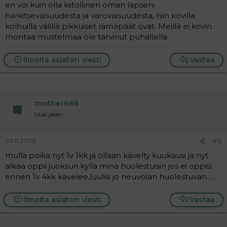
en voi kuin olla kiitollinen oman lapseni
harkitsevaisuudesta ja varovaisuudesta, niin kovilla
kolhuilla välillä pikkuiset rämäpäät ovat. Meillä ei kovin
montaa mustelmaa ole tarvinut puhallella.
Ilmoita asiaton viesti
Vastaa
mother666
Uusi jäsen
05.11.2005
#13
mulla poika nyt 1v 1kk ja ollaan kävelty kuukausi ja nyt
alkaa oppii juoksun.kyllä minä huolestuisin jos ei oppisi
ennen 1v 4kk kävelee,luulisi jo neuvolan huolestuvan.....
Ilmoita asiaton viesti
Vastaa