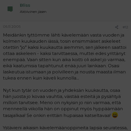
Bliss
Aktiivinen jäsen
05.11.2005
#12
Meidänkin tyttömme lähti kävelemään vasta vuoden ja
kolmen kuukauden iässä, tosin ensimmäiset askeleet
otettiin "jo" kaksi kuukautta aiemmin, sen jälkeen saattoi
ottaa askeleen - kaksi tarvittaessa, muttei edes yrittänyt
enempää. Vaan sitten kun aika koitti oli askel jo varmaa,
eikä kaatumisia tapahtunut enää juuri lainkaan. Osasi
laskeutua istumaan ja polvilleen ja nousta maasta ilman
tukea ennen kuin käveli kunnolla...
Nyt kun tytär on vuoden ja yhdeksän kuukautta, osaa
hän juosta jo kovaa vauhtia, väistää esteitä ja pysähtyä
milloin tarvitsee. Meno on nykyisin jo niin varmaa, että
menneellä viikolla hän on oppinut myös hyppäämään
tasajalkaa! Se onkin erittäin hupaisaa katseltavaa!
Ystävieni aikaisin kävelemäänoppineita lapsia seuratessa,