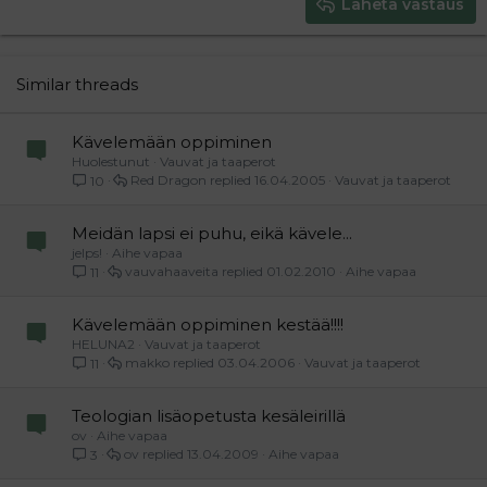
Heading 3
Lähetä vastaus
18
Tahoma
22
Times New Roman
26
Trebuchet MS
Similar threads
Verdana
Kävelemään oppiminen
Huolestunut
Vauvat ja taaperot
Red Dragon
16.04.2005
Vauvat ja taaperot
10
Meidän lapsi ei puhu, eikä kävele...
jelps!
Aihe vapaa
vauvahaaveita
01.02.2010
Aihe vapaa
11
Kävelemään oppiminen kestää!!!!
HELUNA2
Vauvat ja taaperot
makko
03.04.2006
Vauvat ja taaperot
11
Teologian lisäopetusta kesäleirillä
ov
Aihe vapaa
ov
13.04.2009
Aihe vapaa
3