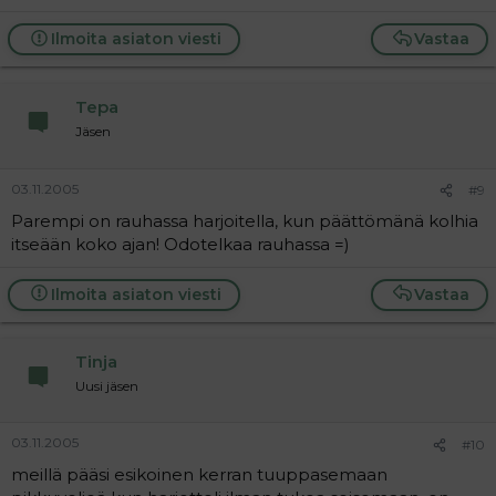
Ilmoita asiaton viesti
Vastaa
Tepa
Jäsen
03.11.2005
#9
Parempi on rauhassa harjoitella, kun päättömänä kolhia
itseään koko ajan! Odotelkaa rauhassa =)
Ilmoita asiaton viesti
Vastaa
Tinja
Uusi jäsen
03.11.2005
#10
meillä pääsi esikoinen kerran tuuppasemaan