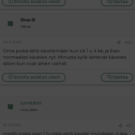
Ilmoita asiaton viesti
Vastaa
liina-lii
Vieras
09.11.2005
#20
Oma poika lähti kävelemään kun oli 1 v, 4 kk, ja ihan
normaalisti kävelee nyt. Minusta kyllä lähtevät kävelee
silloin kun ovat siihen valmiit.
Ilmoita asiaton viesti
Vastaa
lumitähti
Uusi jäsen
10.11.2005
#21
meillä poika pian 1,5v eikä vielä kävele myöskään. tukia