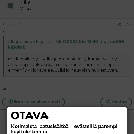
Häjy
Vieras
05.11.2005
#14
\
Alkuperäinen kirjoittaja
05.11.2005 klo 13:30 mother666
kirjoitti
:
mulla poika nyt 1v 1kk ja ollaan kävelty kuukausi ja nyt
alkaa oppii juoksun.kyllä minä huolestuisin jos ei oppisi
ennen 1v 4kk kävelee,luulisi jo neuvolan huolestuvan.....
:x
Ilmoita asiaton viesti
Vastaa
mollamaija
Kotimaista laatusisältöä – evästeillä parempi
Jäsen
käyttökokemus