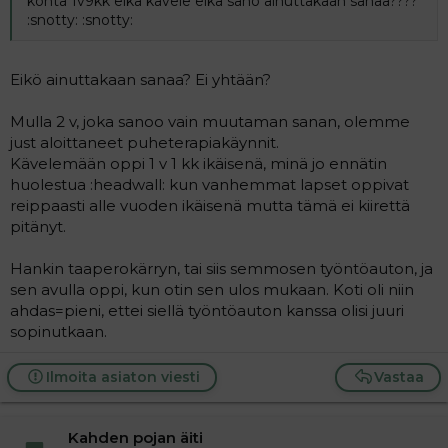
kohta 1v9kk eikä kävele eikä sano ainuttakaan sanaa????
:snotty: :snotty:
Eikö ainuttakaan sanaa? Ei yhtään?
Mulla 2 v, joka sanoo vain muutaman sanan, olemme
just aloittaneet puheterapiakäynnit.
Kävelemään oppi 1 v 1 kk ikäisenä, minä jo ennätin
huolestua :headwall: kun vanhemmat lapset oppivat
reippaasti alle vuoden ikäisenä mutta tämä ei kiirettä
pitänyt.
Hankin taaperokärryn, tai siis semmosen työntöauton, ja
sen avulla oppi, kun otin sen ulos mukaan. Koti oli niin
ahdas=pieni, ettei siellä työntöauton kanssa olisi juuri
sopinutkaan.
Ilmoita asiaton viesti
Vastaa
Kahden pojan äiti