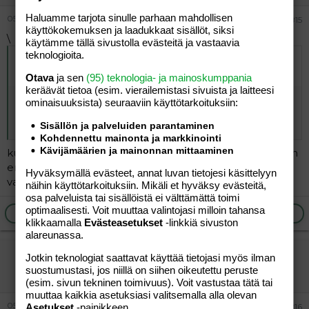
Haluamme tarjota sinulle parhaan mahdollisen
05.11.2005
#15
käyttökokemuksen ja laadukkaat sisällöt, siksi
\
käytämme tällä sivustolla evästeitä ja vastaavia
teknologioita.
Alkuperäinen kirjoittaja
05.11.2005 klo 13:30 mother666
kirjoitti
:
Otava
ja sen
(95) teknologia- ja mainoskumppania
keräävät tietoa (esim. vierailemis­tasi sivuista ja laitteesi
mulla poika nyt 1v 1kk ja ollaan kävelty kuukausi ja nyt
ominaisuuk­sista) seuraaviin käyttötarkoituksiin:
alkaa oppii juoksun.kyllä minä huolestuisin jos ei oppisi
ennen 1v 4kk kävelee,luulisi jo neuvolan huolestuvan.....
Sisällön ja palveluiden parantaminen
Kohdennettu mainonta ja markkinointi
Kävijämäärien ja mainonnan mittaaminen
kuten tässäkin ketjussa on todettu,kaikki lapsukaisen on
erilaisia =) . Mä oon kuullu,et jos 1v6kk ei kävele ni sit
Hyväksymällä evästeet, annat luvan tietojesi käsittelyyn
vasta joutuu käymään jumpparilla..
näihin käyttötarkoituksiin. Mikäli et hyväksy evästeitä,
osa palveluista tai sisällöistä ei välttämättä toimi
optimaalisesti. Voit muuttaa valintojasi milloin tahansa
Ilmoita asiaton viesti
Vastaa
klikkaamalla
Evästeasetukset
-linkkiä sivuston
alareunassa.
EX-SAVONLINNA
Jotkin teknologiat saattavat käyttää tietojasi myös ilman
suostumustasi, jos niillä on siihen oikeutettu peruste
Vieras
(esim. sivun tekninen toimivuus). Voit vastustaa tätä tai
muuttaa kaikkia asetuksiasi valitsemalla alla olevan
05.11.2005
Asetukset
-painikkeen.
#16