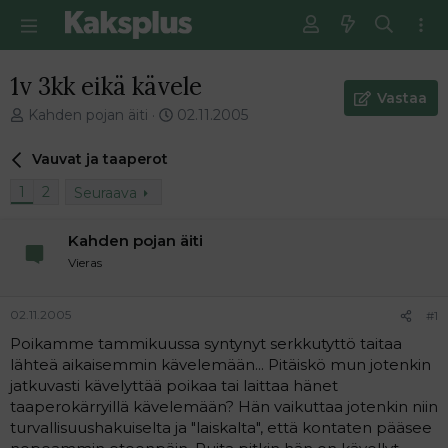
1v 3kk eikä kävele
Vastaa
V
E
Kahden pojan äiti
02.11.2005
i
n
e
s
Vauvat ja taaperot
s
i
t
m
1
2
Seuraava
i
m
k
ä
Kahden pojan äiti
e
i
Vieras
t
n
j
e
u
n
02.11.2005
#1
n
v
a
i
Poikamme tammikuussa syntynyt serkkutyttö taitaa
l
e
lähteä aikaisemmin kävelemään... Pitäiskö mun jotenkin
o
s
jatkuvasti kävelyttää poikaa tai laittaa hänet
i
t
taaperokärryillä kävelemään? Hän vaikuttaa jotenkin niin
t
i
turvallisuushakuiselta ja "laiskalta", että kontaten pääsee
t