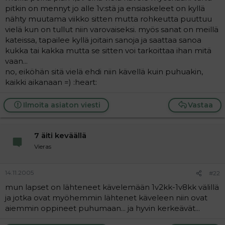
pitkin on mennyt jo alle 1v:stä ja ensiaskeleet on kyllä
nähty muutama viikko sitten mutta rohkeutta puuttuu
vielä kun on tullut niin varovaiseksi. myös sanat on meillä
kateissa, tapailee kyllä joitain sanoja ja saattaa sanoa
kukka tai kakka mutta se sitten voi tarkoittaa ihan mitä
vaan...
no, eiköhän sitä vielä ehdi niin kävellä kuin puhuakin,
kaikki aikanaan =) :heart:
Ilmoita asiaton viesti
Vastaa
7 äiti keväällä
Vieras
14.11.2005
#22
mun lapset on lähteneet kävelemään 1v2kk-1v8kk välillä
ja jotka ovat myöhemmin lähtenet käveleen niin ovat
aiemmin oppineet puhumaan... ja hyvin kerkeävät...