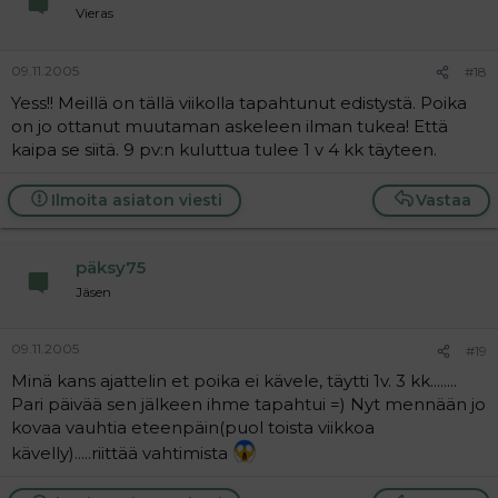
Vieras
09.11.2005
#18
Yess!! Meillä on tällä viikolla tapahtunut edistystä. Poika
on jo ottanut muutaman askeleen ilman tukea! Että
kaipa se siitä. 9 pv:n kuluttua tulee 1 v 4 kk täyteen.
Ilmoita asiaton viesti
Vastaa
päksy75
Jäsen
09.11.2005
#19
Minä kans ajattelin et poika ei kävele, täytti 1v. 3 kk........
Pari päivää sen jälkeen ihme tapahtui =) Nyt mennään jo
kovaa vauhtia eteenpäin(puol toista viikkoa
kävelly).....riittää vahtimista