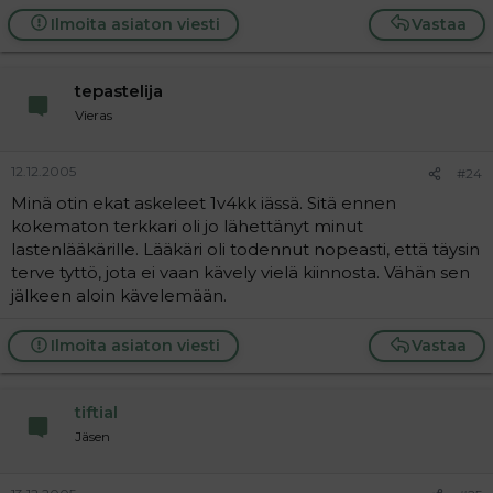
Ilmoita asiaton viesti
Vastaa
tepastelija
Vieras
12.12.2005
#24
Minä otin ekat askeleet 1v4kk iässä. Sitä ennen
kokematon terkkari oli jo lähettänyt minut
lastenlääkärille. Lääkäri oli todennut nopeasti, että täysin
terve tyttö, jota ei vaan kävely vielä kiinnosta. Vähän sen
jälkeen aloin kävelemään.
Ilmoita asiaton viesti
Vastaa
tiftial
Jäsen