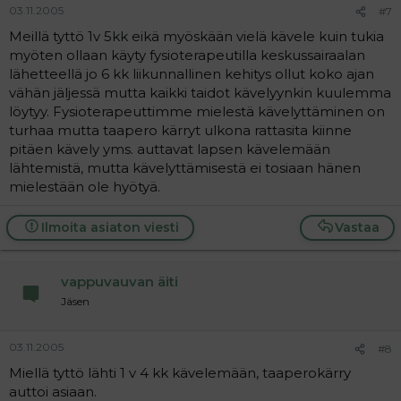
03.11.2005
#7
Meillä tyttö 1v 5kk eikä myöskään vielä kävele kuin tukia
myöten ollaan käyty fysioterapeutilla keskussairaalan
lähetteellä jo 6 kk liikunnallinen kehitys ollut koko ajan
vähän jäljessä mutta kaikki taidot kävelyynkin kuulemma
löytyy. Fysioterapeuttimme mielestä kävelyttäminen on
turhaa mutta taapero kärryt ulkona rattasita kiinne
pitäen kävely yms. auttavat lapsen kävelemään
lähtemistä, mutta kävelyttämisestä ei tosiaan hänen
mielestään ole hyötyä.
Ilmoita asiaton viesti
Vastaa
vappuvauvan äiti
Jäsen
03.11.2005
#8
Miellä tyttö lähti 1 v 4 kk kävelemään, taaperokärry
auttoi asiaan.