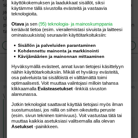
käyttökokemuksen ja laadukkaat sisällöt, siksi
sairaalasta kotiin samaisessa sopivankokoisessa puvussa
käytämme tällä sivustolla evästeitä ja vastaavia
ja kolmannelle ei mahtunut lainkaan
teknologioita.
Useimmissa lasten vaatteissa nuo ulkomaiset koot ovat
Otava
ja sen
(95) teknologia- ja mainoskumppania
pienempiä kuin vastaavat täällä, mutta päinvastaisistakin
keräävät tietoa (esim. vierailemis­tasi sivuista ja laitteesi
tapauksista on kokemusta.
ominaisuuk­sista) seuraaviin käyttötarkoituksiin:
Ilmoita asiaton viesti
Vastaa
Sisällön ja palveluiden parantaminen
Kohdennettu mainonta ja markkinointi
Kävijämäärien ja mainonnan mittaaminen
webmama
Hyväksymällä evästeet, annat luvan tietojesi käsittelyyn
Aktiivinen jäsen
näihin käyttötarkoituksiin. Mikäli et hyväksy evästeitä,
osa palveluista tai sisällöistä ei välttämättä toimi
optimaalisesti. Voit muuttaa valintojasi milloin tahansa
31.03.2005
#8
klikkaamalla
Evästeasetukset
-linkkiä sivuston
alareunassa.
\
Jotkin teknologiat saattavat käyttää tietojasi myös ilman
Alkuperäinen kirjoittaja
30.03.2005 klo 16:40 yxz
suostumustasi, jos niillä on siihen oikeutettu peruste
kirjoitti
:
(esim. sivun tekninen toimivuus). Voit vastustaa tätä tai
muuttaa kaikkia asetuksiasi valitsemalla alla olevan
Ulkomailla nuo vaatteiden koot ovat vähän mitä sattuu.
Asetukset
-painikkeen.
Osta sellaisia, jotka vaikuttavat hieman isommilta kuin
nyt käytössä olevat. Pienikokoinen esikoinen sai