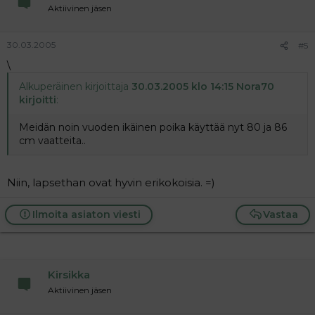
Aktiivinen jäsen
30.03.2005
#5
\
Alkuperäinen kirjoittaja
30.03.2005 klo 14:15 Nora70
kirjoitti
:
Meidän noin vuoden ikäinen poika käyttää nyt 80 ja 86
cm vaatteita..
Niin, lapsethan ovat hyvin erikokoisia. =)
Ilmoita asiaton viesti
Vastaa
Kirsikka
Aktiivinen jäsen