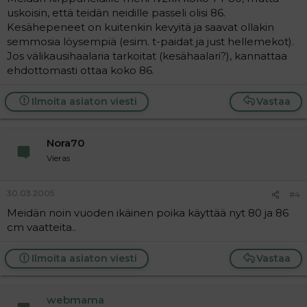
uskoisin, että teidän neidille passeli olisi 86.
Kesähepeneet on kuitenkin kevyitä ja saavat ollakin
semmosia löysempiä (esim. t-paidat ja just hellemekot).
Jos välikausihaalaria tarkoitat (kesähaalari?), kannattaa
ehdottomasti ottaa koko 86.
Ilmoita asiaton viesti
Vastaa
Nora70
Vieras
30.03.2005
#4
Meidän noin vuoden ikäinen poika käyttää nyt 80 ja 86
cm vaatteita..
Ilmoita asiaton viesti
Vastaa
webmama