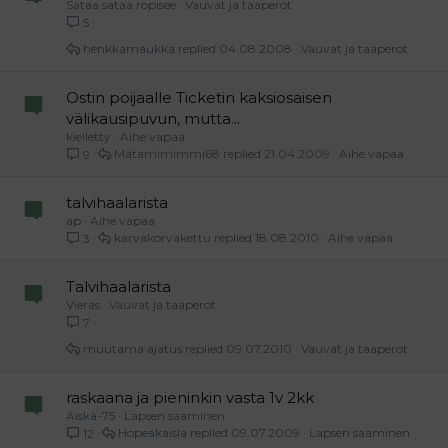
Sataa sataa ropisee
Vauvat ja taaperot
5
henkkamaukka
04.08.2008
Vauvat ja taaperot
Ostin poijaalle Ticketin kaksiosaisen
välikausipuvun, mutta...
kielletty
Aihe vapaa
Matamimimmi68
21.04.2009
Aihe vapaa
9
talvihaalarista
ap
Aihe vapaa
karvakorvakettu
18.08.2010
Aihe vapaa
3
Talvihaalarista
Vieras
Vauvat ja taaperot
7
muutama ajatus
09.07.2010
Vauvat ja taaperot
raskaana ja pieninkin vasta 1v 2kk
Äiskä-75
Lapsen saaminen
Hopeakaisla
09.07.2009
Lapsen saaminen
12