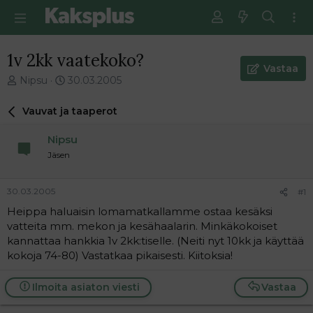
1v 2kk vaatekoko?
Vastaa
V
E
Nipsu
30.03.2005
i
n
e
s
Vauvat ja taaperot
s
i
t
m
Nipsu
i
m
Jäsen
k
ä
e
i
t
n
30.03.2005
#1
j
e
Heippa haluaisin lomamatkallamme ostaa kesäksi
u
n
vatteita mm. mekon ja kesähaalarin. Minkäkokoiset
n
v
a
i
kannattaa hankkia 1v 2kk:tiselle. (Neiti nyt 10kk ja käyttää
l
e
kokoja 74-80) Vastatkaa pikaisesti. Kiitoksia!
o
s
i
t
Ilmoita asiaton viesti
Vastaa
t
i
t