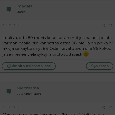
a
madara
j
a
Jäsen
30.03.2005
#2
Luulisin, että 80 menis koko kesän mut jos haluut pelata
varman päälle niin kannattaa ostaa 86. Meillä on poika 1v
4kk ja se käyttää nyt 86. Ostin kevätpuvun sille 86 kokoo
ja se menee vielä syksylläkin..toivottavasti
Ilmoita asiaton viesti
Vastaa
webmama
Aktiivinen jäsen
30.03.2005
#3
Meidän kirppuneidille meni 1v2kk koko 74-80, mutta