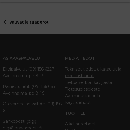
Vauvat ja taaperot
ASIAKASPALVELU
MEDIATIEDOT
Digipalvelut (09) 156 6227
Tekniset tiedot, aikataulut ja
Avoinna ma–pe 8–19
ilmoitushinnat
Tietoa verkon kävijöistä
Painettu lehti (09) 156 665
Tietosuojaseloste
Avoinna ma–pe 8–19
Avoimuusraportti
Käyttöehdot
Otavamedian vaihde (09) 156
61
TUOTTEET
Sähköposti (digi)
Aikakauslehdet
digi@otavamedia.fi