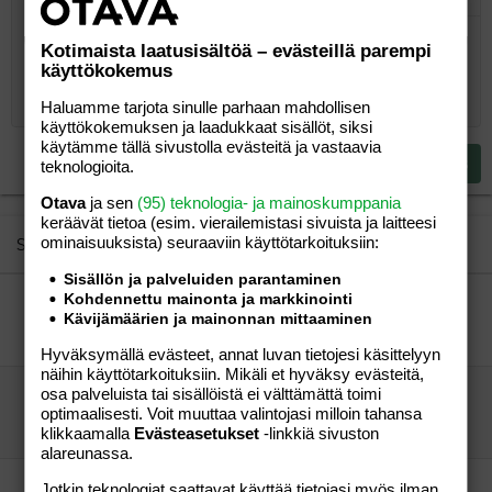
Järjestetty lista
Lihavoitu
Kursivoitu
Laajennettuun editoriin…
Lista
Laajennettuun editoriin…
Lisää hyperlinkki
Lisää kuva
Hymiöt
Laajennettuun editorii
Kumoa
Laajennettuu
Esikat
Järjestämätön lista
Kirjoita vastaus...
Tasaa vasemmalle
9
Normal
Tallenna luonnos
Arial
Fontin koko
Tasaus
Lainaus
Tee uudelleen
Lisää video/media
BBCode-näkymä
Tekstiväri
Paragraph format
Lisää taulukko
Poista muotoilu
Kirjasintyyli
Insert horizontal line
Luonnokset
Yliviivaa
Spoiler
Alleviivattu
Koodi
Rivinsisäinen koodi
Rivinsisäinen spoiler
Kotimaista laatusisältöä – evästeillä parempi
käyttökokemus
10
Poista luonnos
Book Antiqua
Suurenna sisennystä
Heading 1
Keskitä
12
Haluamme tarjota sinulle parhaan mahdollisen
Courier New
Pienennä sisennystä
Tasaa oikealle
Heading 2
käyttökokemuksen ja laadukkaat sisällöt, siksi
15
Georgia
käytämme tällä sivustolla evästeitä ja vastaavia
Justify text
Heading 3
Lähetä vastaus
teknologioita.
18
Tahoma
Otava
ja sen
(95) teknologia- ja mainoskumppania
22
Times New Roman
keräävät tietoa (esim. vierailemis­tasi sivuista ja laitteesi
26
Trebuchet MS
ominaisuuk­sista) seuraaviin käyttötarkoituksiin:
Similar threads
Verdana
Sisällön ja palveluiden parantaminen
Kohdennettu mainonta ja markkinointi
Marraskuussa 05 synteneet!!!
Kävijämäärien ja mainonnan mittaaminen
mami
Perhe-elämä
kukeseen
04.04.2006
Perhe-elämä
3
Hyväksymällä evästeet, annat luvan tietojesi käsittelyyn
näihin käyttötarkoituksiin. Mikäli et hyväksy evästeitä,
osa palveluista tai sisällöistä ei välttämättä toimi
4. joulukuuta 2003
optimaalisesti. Voit muuttaa valintojasi milloin tahansa
Ranto
Perhe-elämä
klikkaamalla
Evästeasetukset
-linkkiä sivuston
enkeliina
21.07.2004
Perhe-elämä
1
alareunassa.
Uusia ystäviä?
Jotkin teknologiat saattavat käyttää tietojasi myös ilman