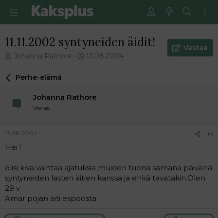
11.11.2002 syntyneiden äidit!
Vastaa
V
E
Johanna Rathore
13.08.2004
i
n
e
s
Perhe-elämä
s
i
t
m
Johanna Rathore
i
m
Vieras
k
ä
e
i
t
n
13.08.2004
#1
j
e
Hei !
u
n
n
v
a
i
olisi kiva vaihtaa ajatuksia muiden tuona samana päivänä
l
e
syntyneiden lasten äitien kanssa ja ehkä tavatakin.Olen
o
s
29 v
i
t
Amar pojan äiti espoosta.
t
i
t