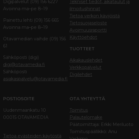
Digipalvelut (09) 156 6227
Tekniset tiedot, aikataulut ja
Avoinna ma–pe 8–19
ilmoitushinnat
Tietoa verkon kävijöistä
Painettu lehti (09) 156 665
Tietosuojaseloste
Avoinna ma–pe 8–19
Avoimuusraportti
Käyttöehdot
Otavamedian vaihde (09) 156
61
TUOTTEET
Sähköposti (digi)
Aikakauslehdet
digi@otavamedia.fi
Verkkopalvelut
Sähköposti
Digilehdet
asiakaspalvelu@otavamedia.fi
POSTIOSOITE
OTA YHTEYTTÄ
Uudenmaankatu 10
Toimitus
00015 OTAVAMEDIA
Palautelomake
Päätoimittaja: Erkki Meriluoto
Toimituspäällikkö: Anu
Tietoa evästeiden käytöstä
Vaskimo