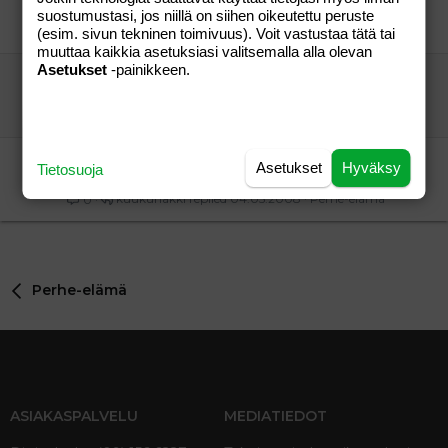
Flower
Perhe-elämä
suostumustasi, jos niillä on siihen oikeutettu peruste
katie4
29.06.2006
Perhe-elämä
3
(esim. sivun tekninen toimivuus). Voit vastustaa tätä tai
muuttaa kaikkia asetuksiasi valitsemalla alla olevan
Asetukset
-painikkeen.
juttuseuraa
mamma3
Perhe-elämä
mamma3
06.02.2007
Perhe-elämä
0
Etanapostiystejä kaipailen!
Asetukset
Hyväksy
Tietosuoja
kuukuhäkki
Perhe-elämä
kuukuhäkki
04.05.2008
Perhe-elämä
0
Perhe-elämä
ASIAKASPALVELU
MEDIATIEDOT