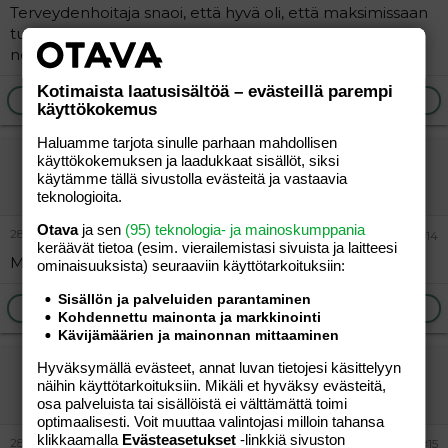
Terveydenhoitaja snaoi, että hyvä oli, että maksimissaan
tulis 1-vuotiaalla olla 110. Ihmeen erilaista tietoa
neuvoloista. Taidan googlettaa...
Kotimaista laatusisältöä – evästeillä parempi
Ilmoita asiaton viesti
Vastaa
käyttökokemus
Haluamme tarjota sinulle parhaan mahdollisen
mie
käyttökokemuksen ja laadukkaat sisällöt, siksi
käytämme tällä sivustolla evästeitä ja vastaavia
Aktiivinen jäsen
teknologioita.
Otava
ja sen
(95) teknologia- ja mainoskumppania
28.06.2005
#14
keräävät tietoa (esim. vierailemis­tasi sivuista ja laitteesi
Meitin pojulla 10kk nlassa hb oli 135. B)
ominaisuuk­sista) seuraaviin käyttötarkoituksiin:
Sisällön ja palveluiden parantaminen
Ilmoita asiaton viesti
Vastaa
Kohdennettu mainonta ja markkinointi
Kävijämäärien ja mainonnan mittaaminen
Hyväksymällä evästeet, annat luvan tietojesi käsittelyyn
villiseepra
näihin käyttötarkoituksiin. Mikäli et hyväksy evästeitä,
Vieras
osa palveluista tai sisällöistä ei välttämättä toimi
optimaalisesti. Voit muuttaa valintojasi milloin tahansa
klikkaamalla
Evästeasetukset
-linkkiä sivuston
28.06.2005
#15