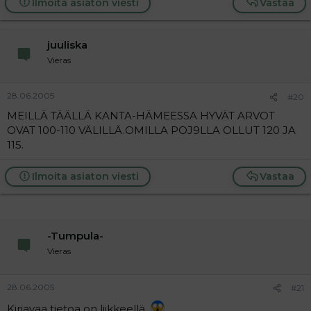
Ilmoita asiaton viesti
Vastaa
juuliska
Vieras
28.06.2005
#20
MEILLÄ TÄÄLLÄ KANTA-HÄMEESSA HYVÄT ARVOT
OVAT 100-110 VÄLILLÄ.OMILLA POJ9LLA OLLUT 120 JA
115.
Ilmoita asiaton viesti
Vastaa
-Tumpula-
Vieras
28.06.2005
#21
Kirjavaa tietoa on liikkeellä.