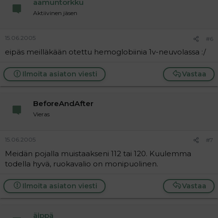
aamuntorkku
Aktiivinen jäsen
15.06.2005
#6
eipäs meilläkään otettu hemoglobiinia 1v-neuvolassa :/
Ilmoita asiaton viesti
Vastaa
BeforeAndAfter
Vieras
15.06.2005
#7
Meidän pojalla muistaakseni 112 tai 120. Kuulemma
todella hyvä, ruokavalio on monipuolinen.
Ilmoita asiaton viesti
Vastaa
äippä