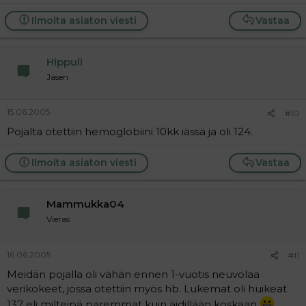
Ilmoita asiaton viesti
Vastaa
Hippuli
Jäsen
15.06.2005
#10
Pojalta otettiin hemoglobiini 10kk iässä ja oli 124.
Ilmoita asiaton viesti
Vastaa
Mammukka04
Vieras
16.06.2005
#11
Meidän pojalla oli vähän ennen 1-vuotis neuvolaa
verikokeet, jossa otettiin myös hb. Lukemat oli huikeat
137 eli milteipä paremmat kuin äidillään koskaan
.