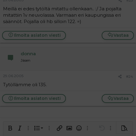
#23
Meillä ei edes tytöltä mitattu ollenkaan.. :/ Ja pojalta
mitattiin 1v neuvolassa. Varmaan eri kaupungissa eri
säännöt. Pojalla oli hb silloin 122. =)
Ilmoita asiaton viesti
Vastaa
donna
Jäsen
29.06.2005
#24
Tytöllämme oli 135.
Ilmoita asiaton viesti
Vastaa
Järjestetty lista
Lihavoitu
Kursivoitu
Laajennettuun editoriin…
Lista
Laajennettuun editoriin…
Lisää hyperlinkki
Lisää kuva
Hymiöt
Laajennettuun editorii
Kumoa
Laajennettuu
Esikat