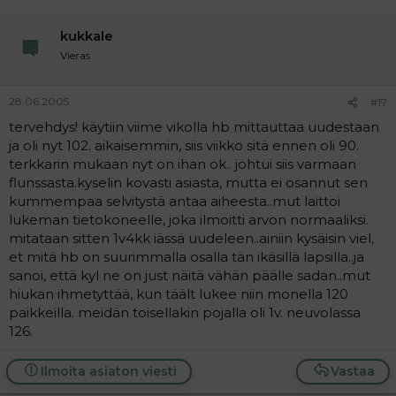
kukkale
Vieras
28.06.2005
#17
tervehdys! käytiin viime vikolla hb mittauttaa uudestaan
ja oli nyt 102. aikaisemmin, siis viikko sitä ennen oli 90.
terkkarin mukaan nyt on ihan ok.. johtui siis varmaan
flunssasta.kyselin kovasti asiasta, mutta ei osannut sen
kummempaa selvitystä antaa aiheesta..mut laittoi
lukeman tietokoneelle, joka ilmoitti arvon normaaliksi.
mitataan sitten 1v4kk iässä uudeleen..ainiin kysäisin viel,
et mitä hb on suurimmalla osalla tän ikäsillä lapsilla..ja
sanoi, että kyl ne on just näitä vähän päälle sadan..mut
hiukan ihmetyttää, kun täält lukee niin monella 120
paikkeilla. meidän toisellakin pojalla oli 1v. neuvolassa
126.
Ilmoita asiaton viesti
Vastaa