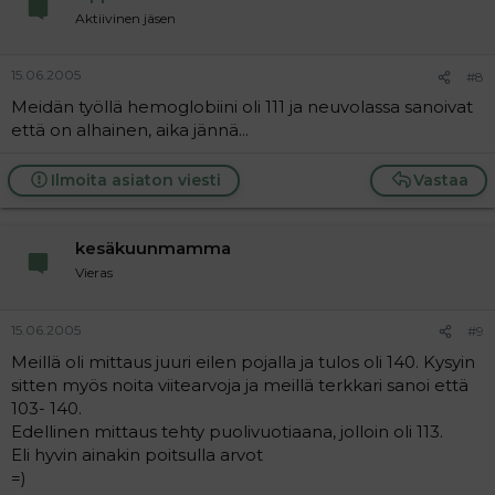
Aktiivinen jäsen
15.06.2005
#8
Meidän työllä hemoglobiini oli 111 ja neuvolassa sanoivat
että on alhainen, aika jännä...
Ilmoita asiaton viesti
Vastaa
kesäkuunmamma
Vieras
15.06.2005
#9
Meillä oli mittaus juuri eilen pojalla ja tulos oli 140. Kysyin
sitten myös noita viitearvoja ja meillä terkkari sanoi että
103- 140.
Edellinen mittaus tehty puolivuotiaana, jolloin oli 113.
Eli hyvin ainakin poitsulla arvot
=)