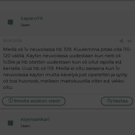
Saparo79
Jäsen
15.06.2005
#3
Meillä oli 1v neuvolassa hb 109. Kuulemma pitäis olla 110-
120 välillä. Käytiin neuvolassa uudestaan kun neiti oli
1v3kk ja hb otettiin uudestaan kun oli ollut rajoilla ed.
kerralla. Uusi hb oli 119. Meillä ei oltu sairaana kun 1v
neuvolassa käytiin mutta kävelyä just opeteltiin ja syöty
oli tosi huonosti, melkein maitokuurilla oltiin ed. viikko
oltu.
Ilmoita asiaton viesti
Vastaa
Arjensankari
Jäsen