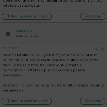
kipeenä ollut alemmat? tiedän, että hb tulisi olla yli 100.
a
kiitoksia vastauksista!
j
a
Ilmoita asiaton viesti
Vastaa
taustalla
Aktiivinen jäsen
15.06.2005
#2
Meidän tytöllä oli 106. Syö tosi hyvin ja moni puolisesti,
mutta on ollut monessa flunssassa ja ollut myös vatsa
tauti. Tosta sairastelusta vissiin johtuu matala
hemoglobiini. Otetaan puolen vuoden päästä
uudestaan.
Pojalla oli 1v. 128. Tosi hyvä ,mutta ei ollut vielä sairastanut
kertaakaan.
Ilmoita asiaton viesti
Vastaa