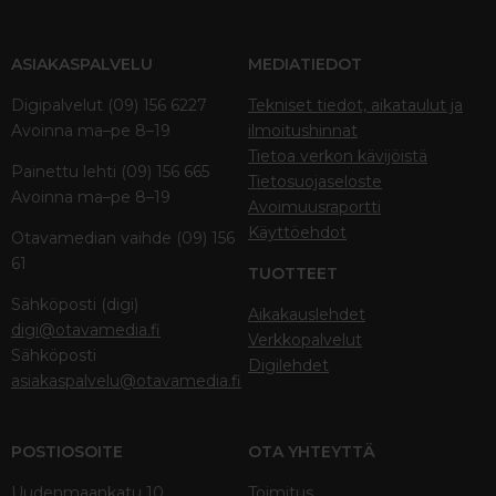
ASIAKASPALVELU
MEDIATIEDOT
Digipalvelut (09) 156 6227
Tekniset tiedot, aikataulut ja
Avoinna ma–pe 8–19
ilmoitushinnat
Tietoa verkon kävijöistä
Painettu lehti (09) 156 665
Tietosuojaseloste
Avoinna ma–pe 8–19
Avoimuusraportti
Käyttöehdot
Otavamedian vaihde (09) 156
61
TUOTTEET
Sähköposti (digi)
Aikakauslehdet
digi@otavamedia.fi
Verkkopalvelut
Sähköposti
Digilehdet
asiakaspalvelu@otavamedia.fi
POSTIOSOITE
OTA YHTEYTTÄ
Uudenmaankatu 10
Toimitus