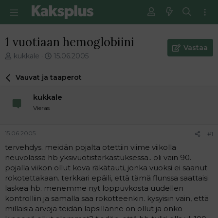
1 vuotiaan hemoglobiini
Vastaa
V
E
kukkale
15.06.2005
i
n
e
s
Vauvat ja taaperot
s
i
t
m
kukkale
i
m
Vieras
k
ä
e
i
t
n
15.06.2005
#1
j
e
tervehdys. meidän pojalta otettiin viime viikolla
u
n
neuvolassa hb yksivuotistarkastuksessa.. oli vain 90.
n
v
a
i
pojalla viikon ollut kova räkätauti, jonka vuoksi ei saanut
l
e
rokotettakaan. terkkari epäili, että tämä flunssa saattaisi
o
s
laskea hb. menemme nyt loppuvkosta uudellen
i
t
kontrolliin ja samalla saa rokotteenkin. kysyisin vain, että
t
i
millaisia arvoja teidän lapsillanne on ollut ja onko
t