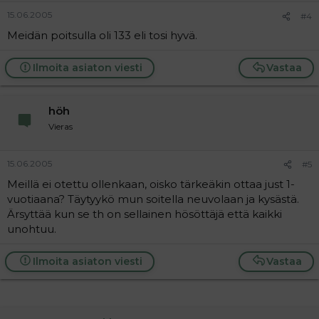
15.06.2005
#4
Meidän poitsulla oli 133 eli tosi hyvä.
Ilmoita asiaton viesti
Vastaa
höh
Vieras
15.06.2005
#5
Meillä ei otettu ollenkaan, oisko tärkeäkin ottaa just 1-
vuotiaana? Täytyykö mun soitella neuvolaan ja kysästä.
Ärsyttää kun se th on sellainen hösöttäjä että kaikki
unohtuu.
Ilmoita asiaton viesti
Vastaa