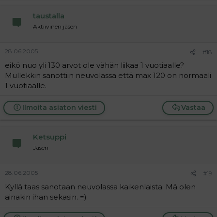
taustalla
Aktiivinen jäsen
28.06.2005
#18
eikö nuo yli 130 arvot ole vähän liikaa 1 vuotiaalle?
Mullekkin sanottiin neuvolassa että max 120 on normaali
1 vuotiaalle.
Ilmoita asiaton viesti
Vastaa
Ketsuppi
Jäsen
28.06.2005
#19
Kyllä taas sanotaan neuvolassa kaikenlaista. Mä olen
ainakin ihan sekasin. =)