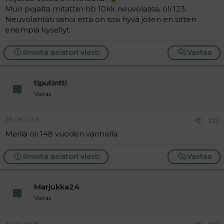
Mun pojalta mitattiin hb 10kk neuvolassa, oli 123.
Neuvolantäti sanoi että on tosi hyvä joten en sitten
enempiä kysellyt.
Ilmoita asiaton viesti
Vastaa
tiputintti
Vieras
28.06.2005
#22
Meillä oli 148 vuoden vanhalla.
Ilmoita asiaton viesti
Vastaa
Marjukka24
Vieras
29.06.2005