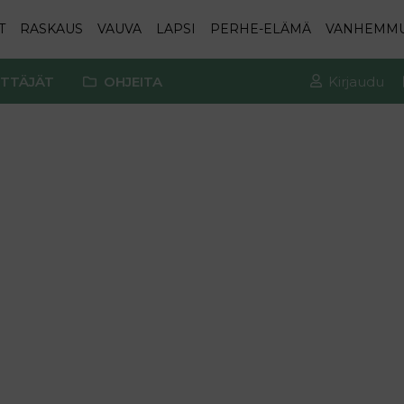
T
RASKAUS
VAUVA
LAPSI
PERHE-ELÄMÄ
VANHEMM
TTÄJÄT
OHJEITA
Kirjaudu