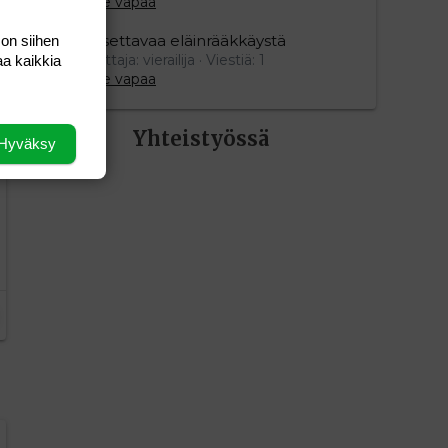
Aihe vapaa
Oksettavaa eläinrääkkäystä
 on siihen
Aloittaja: vierailija
Viestiä: 1
aa kaikkia
Aihe vapaa
Yhteistyössä
Hyväksy