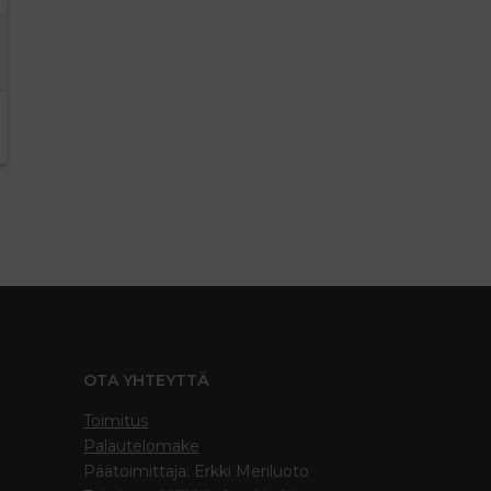
OTA YHTEYTTÄ
Toimitus
Palautelomake
Päätoimittaja: Erkki Meriluoto