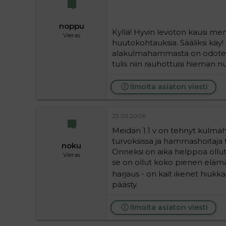
noppu
Kyllä! Hyvin levoton kausi mene
Vieras
huutokohtauksia. Sääliksi käy!
alakulmahammasta on odoteltu j
tulis niin rauhottuisi hieman n
Ilmoita asiaton viesti
23.05.2006
Meidän 1.1 v on tehnyt kulmah
turvoksissa ja hammashoitaja to
noku
Onneksi on aika helppoa ollut v
Vieras
se on ollut koko pienen eläm
harjaus - on kait ikenet hiukka
päästy.
Ilmoita asiaton viesti