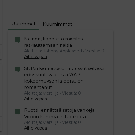
Uusimmat
Kuumimmat
Nainen, kannusta miestäsi
raskauttamaan naisia
Aloittaja: Johnny Appleseed
Viestiä: 0
Aihe vapaa
SDP:n kannatus on noussut selvästi
eduskuntavaaleista 2023
kokoomuksen ja persujen
romahtanut
Aloittaja: vierailija
Viestiä: 0
Aihe vapaa
Ruotsi lennättää satoja vankeja
Viroon kärsimään tuomiota
Aloittaja: vierailija
Viestiä: 0
Aihe vapaa