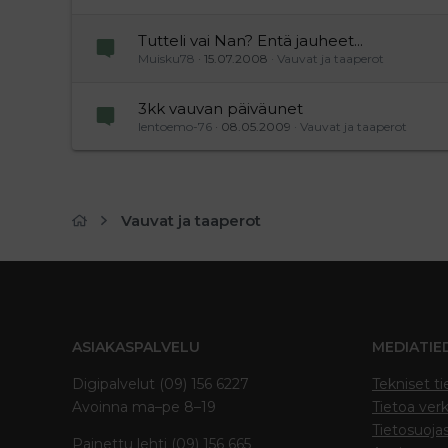
Tutteli vai Nan? Entä jauheet...
Muisku78
15.07.2008
Vauvat ja taaperot
3kk vauvan päiväunet
lentoemo-76
08.05.2009
Vauvat ja taaperot
Vauvat ja taaperot
ASIAKASPALVELU
MEDIATIE
Digipalvelut (09) 156 6227
Tekniset ti
Avoinna ma–pe 8–19
Tietoa verk
Tietosuoja
Painettu lehti (09) 156 665