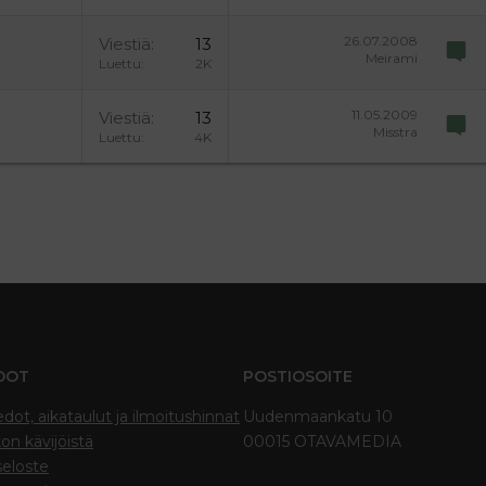
26.07.2008
Viestiä
13
Meirami
Luettu
2K
11.05.2009
Viestiä
13
Misstra
Luettu
4K
DOT
POSTIOSOITE
edot, aikataulut ja ilmoitushinnat
Uudenmaankatu 10
on kävijöistä
00015 OTAVAMEDIA
seloste