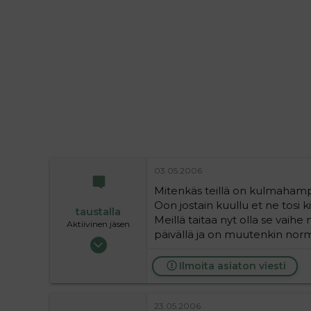
i
t
t
i
t
a
j
a
03.05.2006
Mitenkäs teillä on kulmaham
Oon jostain kuullu et ne tosi ki
taustalla
Meillä taitaa nyt olla se vai
Aktiivinen jäsen
päivällä ja on muutenkin no
19.05.2004
63 720
Ilmoita asiaton viesti
9
36
23.05.2006