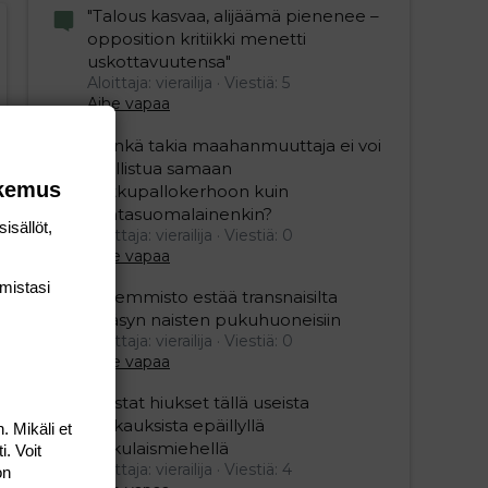
"Talous kasvaa, alijäämä pienenee –
opposition kritiikki menetti
uskottavuutensa"
Aloittaja: vierailija
Viestiä: 5
Aihe vapaa
”Minkä takia maahanmuuttaja ei voi
osallistua samaan
okemus
potkupallokerhoon kuin
kantasuomalainenkin?
isällöt,
Aloittaja: vierailija
Viestiä: 0
Aihe vapaa
mis­tasi
Vasemmisto estää transnaisilta
pääsyn naisten pukuhuoneisiin
Aloittaja: vierailija
Viestiä: 0
Aihe vapaa
Mustat hiukset tällä useista
raiskauksista epäillyllä
. Mikäli et
turkulaismiehellä
i. Voit
Aloittaja: vierailija
Viestiä: 4
on