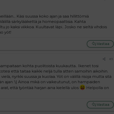
illään... Käsi suussa koko ajan ja saa hillittömiä
 Välillä särkylääkettä ja homeopaattisia. Kahta
o kaksi viikkoa. Kuultavat läpi.. Josko ne sieltä vihdois
uo yöt!
Vastaa
#3
ampaitaan kohta puolitoista kuukautta.. Ikenet tosi
tesi että taitaa kaikki neljä tulla sitten samoihin aikoihin.
ielä, nyrkki suussa ja kuolaa. Yöt on välillä risoja mutta sitä
än ajan :\| Ainoa mikä on vaikeutunut, on hampaiden
 arat, että työntää harjan aina kielellä ulos
Helpolla on
Vastaa