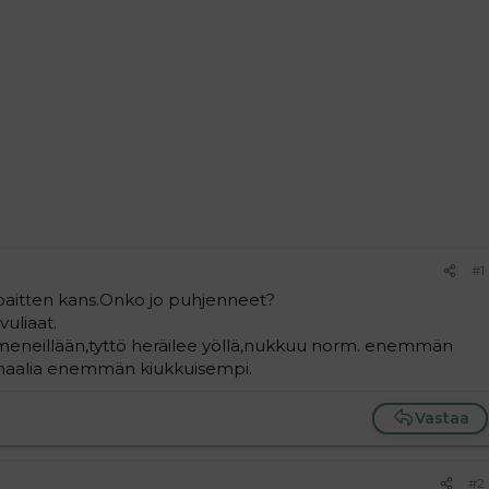
#1
paitten kans.Onko jo puhjenneet?
vuliaat.
he meneillään,tyttö heräilee yöllä,nukkuu norm. enemmän
rmaalia enemmän kiukkuisempi.
Vastaa
#2