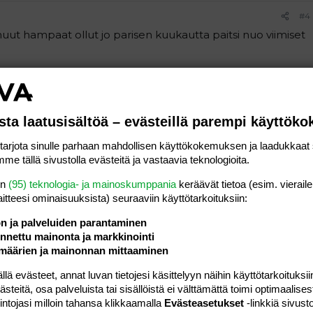
#4
 muut hampaat ollut jo parisen kuukautta paitsi nuo viimiset
Vastaa
sta laatusisältöä – evästeillä parempi käyttök
#5
rjota sinulle parhaan mahdollisen käyttökokemuksen ja laadukkaat s
masta (4 ylhäällä, 4 alhaalla) eikä muita näy. miettinyt
me tällä sivustolla evästeitä ja vastaavia teknologioita.
en
(95) teknologia- ja mainoskumppania
keräävät tietoa (esim. vieraile
laitteesi ominaisuuk­sista) seuraaviin käyttötarkoituksiin:
Vastaa
ön ja palveluiden parantaminen
nettu mainonta ja markkinointi
määrien ja mainonnan mittaaminen
 evästeet, annat luvan tietojesi käsittelyyn näihin käyttötarkoituksiin
#6
teitä, osa palveluista tai sisällöistä ei välttämättä toimi optimaalisest
intojasi milloin tahansa klikkaamalla
Evästeasetukset
-linkkiä sivust
mpaita ollut 13 kuisesta lähtien 12 kpl (4 ylhäällä, 4 alhaalla