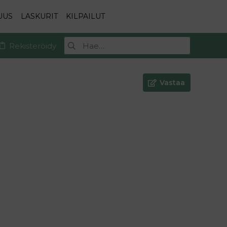
UUS
LASKURIT
KILPAILUT
Rekisteröidy
Vastaa