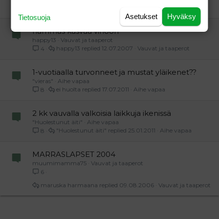
sannulii
17.10.2007
Vauvat ja taaperot
13
Asetukset
Hyväksy
Tietosuoja
hammas kasvaa vinoon
happy13
Vauvat ja taaperot
happy13
12.07.2007
Vauvat ja taaperot
4
1-vuotiaalla turvonneet ja mustat yläikenet??
"vieras"
Aihe vapaa
ei huolta
17.07.2011
Aihe vapaa
8
2 kk vauvalla valkoisia laikkuja ikenissä
"Huolestunut äiti"
Aihe vapaa
"Huolestunut äiti"
25.01.2011
Aihe vapaa
8
MARRASLAPSET 2004
muumimamma75
Vauvat ja taaperot
6
maruska harmaana
09.08.2006
Vauvat ja taaperot