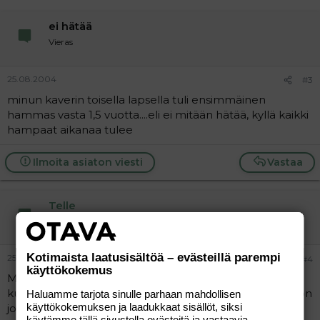
ei hätää
Vieras
25.08.2004
#3
minun kaverin toisella lapsella tuli ensimmäinen
hammas vasta 1,5 vuotta....eli ei mitään hätää, kyllä kaikki
hampaat aikanaa tulee
Ilmoita asiaton viesti
Vastaa
Telle
Uusi jäsen
Kotimaista laatusisältöä – evästeillä parempi
25.08.2004
#4
käyttökokemus
Meillä molemmat typyt hitaita hampaidentekijöitä,
kuopus nyt 1v3kk ja 5 hammasta suussa. Esikoisella 3v on
Haluamme tarjota sinulle parhaan mahdollisen
käyttökokemuksen ja laadukkaat sisällöt, siksi
jo kaikki puhjenneet oli kyllä muistaakseni reilusti yli 2v
käytämme tällä sivustolla evästeitä ja vastaavia