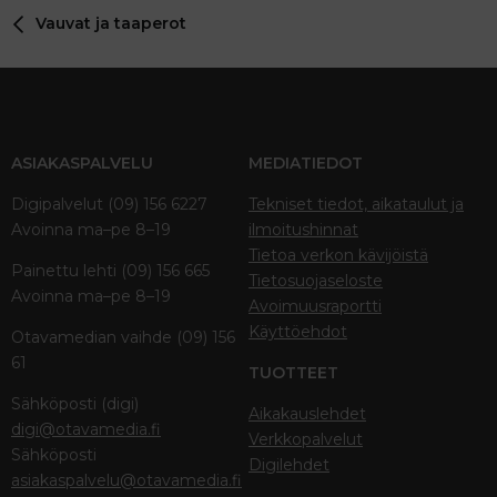
Vauvat ja taaperot
ASIAKASPALVELU
MEDIATIEDOT
Digipalvelut (09) 156 6227
Tekniset tiedot, aikataulut ja
Avoinna ma–pe 8–19
ilmoitushinnat
Tietoa verkon kävijöistä
Painettu lehti (09) 156 665
Tietosuojaseloste
Avoinna ma–pe 8–19
Avoimuusraportti
Käyttöehdot
Otavamedian vaihde (09) 156
61
TUOTTEET
Sähköposti (digi)
Aikakauslehdet
digi@otavamedia.fi
Verkkopalvelut
Sähköposti
Digilehdet
asiakaspalvelu@otavamedia.fi