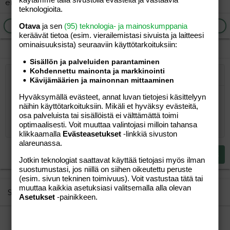
ennenkuin kaikki olivat tulleet.
teknologioita.
Ilmoita asiaton viesti
Vastaa
Otava
ja sen
(95) teknologia- ja mainoskumppania
keräävät tietoa (esim. vierailemis­tasi sivuista ja laitteesi
ominaisuuk­sista) seuraaviin käyttötarkoituksiin:
Sisällön ja palveluiden parantaminen
Kohdennettu mainonta ja markkinointi
Järjestetty lista
Lihavoitu
Kursivoitu
Laajennettuun editoriin…
Lista
Laajennettuun editoriin…
Lisää hyperlinkki
Lisää kuva
Hymiöt
Laajennettuun editorii
Kumoa
Laajennettuu
Esikat
Kävijämäärien ja mainonnan mittaaminen
Järjestämätön lista
Kirjoita vastaus...
Tasaa vasemmalle
Hyväksymällä evästeet, annat luvan tietojesi käsittelyyn
9
Normal
Tallenna luonnos
Arial
Fontin koko
Tasaus
Lainaus
Tee uudelleen
Lisää video/media
BBCode-näkymä
Tekstiväri
Paragraph format
Lisää taulukko
Poista muotoilu
Kirjasintyyli
Insert horizontal line
Luonnokset
Yliviivaa
Spoiler
Alleviivattu
Koodi
Rivinsisäinen koodi
Rivinsisäinen spoiler
näihin käyttötarkoituksiin. Mikäli et hyväksy evästeitä,
10
Poista luonnos
Book Antiqua
Suurenna sisennystä
Heading 1
Keskitä
osa palveluista tai sisällöistä ei välttämättä toimi
optimaalisesti. Voit muuttaa valintojasi milloin tahansa
12
Courier New
Pienennä sisennystä
Tasaa oikealle
klikkaamalla
Evästeasetukset
-linkkiä sivuston
Heading 2
alareunassa.
15
Georgia
Justify text
Heading 3
Lähetä vastaus
18
Tahoma
Jotkin teknologiat saattavat käyttää tietojasi myös ilman
suostumustasi, jos niillä on siihen oikeutettu peruste
22
Times New Roman
(esim. sivun tekninen toimivuus). Voit vastustaa tätä tai
muuttaa kaikkia asetuksiasi valitsemalla alla olevan
26
Trebuchet MS
Similar threads
Asetukset
-painikkeen.
Verdana
LAPSI 1v3kk JA HAMPAAT?
Mantatyttö82
Vauvat ja taaperot