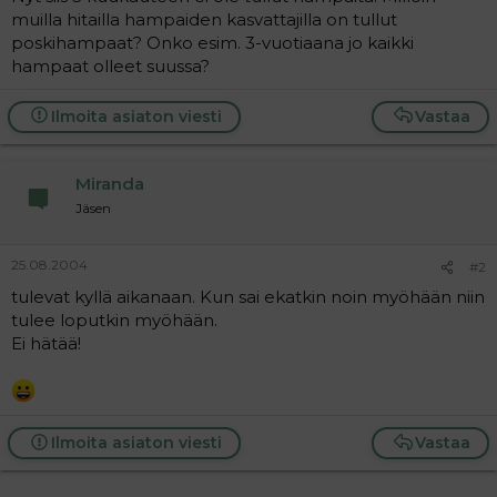
t
i
muilla hitailla hampaiden kasvattajilla on tullut
t
poskihampaat? Onko esim. 3-vuotiaana jo kaikki
a
hampaat olleet suussa?
j
a
Ilmoita asiaton viesti
Vastaa
Miranda
Jäsen
25.08.2004
#2
tulevat kyllä aikanaan. Kun sai ekatkin noin myöhään niin
tulee loputkin myöhään.
Ei hätää!
Ilmoita asiaton viesti
Vastaa