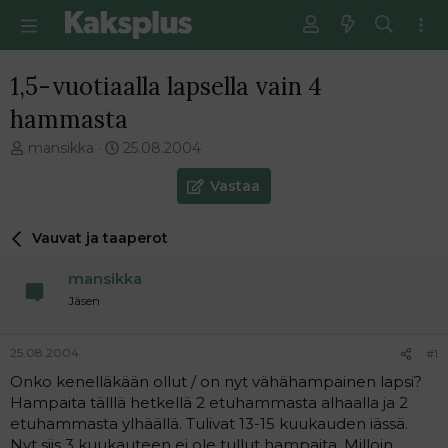
1,5-vuotiaalla lapsella vain 4
hammasta
V
E
mansikka
25.08.2004
i
n
e
s
Vastaa
s
i
t
m
Vauvat ja taaperot
i
m
k
ä
mansikka
e
i
t
n
Jäsen
j
e
u
n
25.08.2004
#1
n
v
a
i
Onko kenelläkään ollut / on nyt vähähampainen lapsi?
l
e
Hampaita tälllä hetkellä 2 etuhammasta alhaalla ja 2
o
s
etuhammasta ylhäällä. Tulivat 13-15 kuukauden iässä.
i
t
Nyt siis 3 kuukauteen ei ole tullut hampaita. Milloin