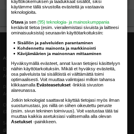
käyttökokemuksen ja laadukkaat sisällöt, siksi
käytämme tällä sivustolla evästeitä ja vastaavia
teknologioita.
Ilmoita asiaton viesti
Otava
ja sen
(95) teknologia- ja mainoskumppania
keräävät tietoa (esim. vierailemis­tasi sivuista ja laitteesi
ominaisuuk­sista) seuraaviin käyttötarkoituksiin:
Sisällön ja palveluiden parantaminen
Kohdennettu mainonta ja markkinointi
Kävijämäärien ja mainonnan mittaaminen
ASIAKASPALVELU
MEDIATIEDOT
Hyväksymällä evästeet, annat luvan tietojesi käsittelyyn
näihin käyttötarkoituksiin. Mikäli et hyväksy evästeitä,
Digipalvelut (09) 156 6227
Tekniset tiedot, aikataulut ja
osa palveluista tai sisällöistä ei välttämättä toimi
Avoinna ma–pe 8–19
ilmoitushinnat
optimaalisesti. Voit muuttaa valintojasi milloin tahansa
Tietoa verkon kävijöistä
klikkaamalla
Evästeasetukset
-linkkiä sivuston
Painettu lehti (09) 156 665
Tietosuojaseloste
alareunassa.
Avoinna ma–pe 8–19
Avoimuusraportti
Jotkin teknologiat saattavat käyttää tietojasi myös ilman
Käyttöehdot
Otavamedian vaihde (09) 156
suostumustasi, jos niillä on siihen oikeutettu peruste
(esim. sivun tekninen toimivuus). Voit vastustaa tätä tai
61
TUOTTEET
muuttaa kaikkia asetuksiasi valitsemalla alla olevan
Asetukset
-painikkeen.
Sähköposti (digi)
Aikakauslehdet
digi@otavamedia.fi
Verkkopalvelut