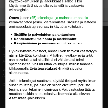
käyttökokemuksen ja laadukkaat sisällöt, siksi
käytämme tällä sivustolla evästeitä ja vastaavia
teknologioita.
Ilmoita asiaton viesti
Otava
ja sen
(95) teknologia- ja mainoskumppania
keräävät tietoa (esim. vierailemis­tasi sivuista ja laitteesi
ominaisuuk­sista) seuraaviin käyttötarkoituksiin:
Sisällön ja palveluiden parantaminen
Kohdennettu mainonta ja markkinointi
Kävijämäärien ja mainonnan mittaaminen
ASIAKASPALVELU
MEDIATIEDOT
Hyväksymällä evästeet, annat luvan tietojesi käsittelyyn
näihin käyttötarkoituksiin. Mikäli et hyväksy evästeitä,
Digipalvelut (09) 156 6227
Tekniset tiedot, aikataulut ja
osa palveluista tai sisällöistä ei välttämättä toimi
Avoinna ma–pe 8–19
ilmoitushinnat
optimaalisesti. Voit muuttaa valintojasi milloin tahansa
Tietoa verkon kävijöistä
klikkaamalla
Evästeasetukset
-linkkiä sivuston
Painettu lehti (09) 156 665
Tietosuojaseloste
alareunassa.
Avoinna ma–pe 8–19
Avoimuusraportti
Jotkin teknologiat saattavat käyttää tietojasi myös ilman
Käyttöehdot
Otavamedian vaihde (09) 156
suostumustasi, jos niillä on siihen oikeutettu peruste
(esim. sivun tekninen toimivuus). Voit vastustaa tätä tai
61
TUOTTEET
muuttaa kaikkia asetuksiasi valitsemalla alla olevan
Asetukset
-painikkeen.
Sähköposti (digi)
Aikakauslehdet
digi@otavamedia.fi
Verkkopalvelut