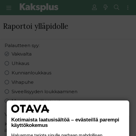
Raportoi ylläpidolle
Palautteen syy
Väkivalta
Uhkaus
Kunnianloukkaus
Vihapuhe
Siveellisyyden loukkaaminen
Muu sopimattomuus
Varmistus
Kotimaista laatusisältöä – evästeillä parempi
Kirjoita seuraavat numerot pienimmästä suurimpaan
käyttökokemus
ilman pilkkuja: 8, 5, 5
Haluamme tarjota sinulle parhaan mahdollisen