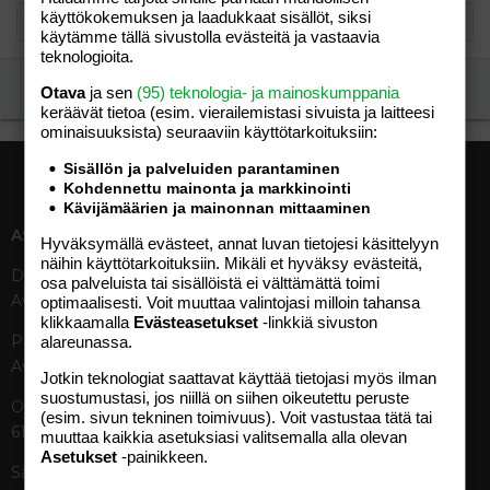
käyttökokemuksen ja laadukkaat sisällöt, siksi
käytämme tällä sivustolla evästeitä ja vastaavia
teknologioita.
Ilmoita asiaton viesti
Otava
ja sen
(95) teknologia- ja mainoskumppania
keräävät tietoa (esim. vierailemis­tasi sivuista ja laitteesi
ominaisuuk­sista) seuraaviin käyttötarkoituksiin:
Sisällön ja palveluiden parantaminen
Kohdennettu mainonta ja markkinointi
Kävijämäärien ja mainonnan mittaaminen
ASIAKASPALVELU
MEDIATIEDOT
Hyväksymällä evästeet, annat luvan tietojesi käsittelyyn
näihin käyttötarkoituksiin. Mikäli et hyväksy evästeitä,
Digipalvelut (09) 156 6227
Tekniset tiedot, aikataulut ja
osa palveluista tai sisällöistä ei välttämättä toimi
Avoinna ma–pe 8–19
ilmoitushinnat
optimaalisesti. Voit muuttaa valintojasi milloin tahansa
klikkaamalla
Evästeasetukset
-linkkiä sivuston
Tietoa verkon kävijöistä
Painettu lehti (09) 156 665
alareunassa.
Tietosuojaseloste
Avoinna ma–pe 8–19
Avoimuusraportti
Jotkin teknologiat saattavat käyttää tietojasi myös ilman
suostumustasi, jos niillä on siihen oikeutettu peruste
Käyttöehdot
Otavamedian vaihde (09) 156
(esim. sivun tekninen toimivuus). Voit vastustaa tätä tai
61
muuttaa kaikkia asetuksiasi valitsemalla alla olevan
TUOTTEET
Asetukset
-painikkeen.
Sähköposti (digi)
Aikakauslehdet