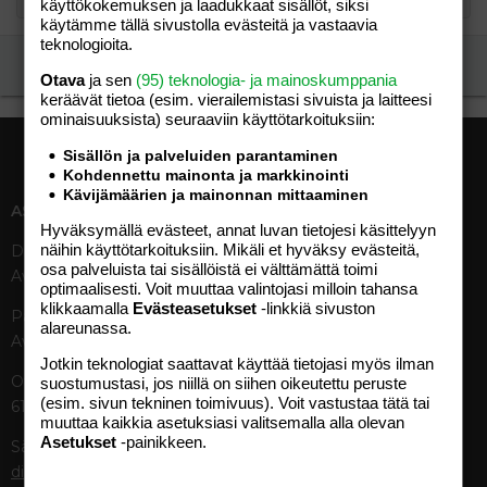
käyttökokemuksen ja laadukkaat sisällöt, siksi
käytämme tällä sivustolla evästeitä ja vastaavia
teknologioita.
Ilmoita asiaton viesti
Otava
ja sen
(95) teknologia- ja mainoskumppania
keräävät tietoa (esim. vierailemis­tasi sivuista ja laitteesi
ominaisuuk­sista) seuraaviin käyttötarkoituksiin:
Sisällön ja palveluiden parantaminen
Kohdennettu mainonta ja markkinointi
Kävijämäärien ja mainonnan mittaaminen
ASIAKASPALVELU
MEDIATIEDOT
Hyväksymällä evästeet, annat luvan tietojesi käsittelyyn
näihin käyttötarkoituksiin. Mikäli et hyväksy evästeitä,
Digipalvelut (09) 156 6227
Tekniset tiedot, aikataulut ja
osa palveluista tai sisällöistä ei välttämättä toimi
Avoinna ma–pe 8–19
ilmoitushinnat
optimaalisesti. Voit muuttaa valintojasi milloin tahansa
Tietoa verkon kävijöistä
klikkaamalla
Evästeasetukset
-linkkiä sivuston
Painettu lehti (09) 156 665
Tietosuojaseloste
alareunassa.
Avoinna ma–pe 8–19
Avoimuusraportti
Jotkin teknologiat saattavat käyttää tietojasi myös ilman
Käyttöehdot
Otavamedian vaihde (09) 156
suostumustasi, jos niillä on siihen oikeutettu peruste
(esim. sivun tekninen toimivuus). Voit vastustaa tätä tai
61
TUOTTEET
muuttaa kaikkia asetuksiasi valitsemalla alla olevan
Asetukset
-painikkeen.
Sähköposti (digi)
Aikakauslehdet
digi@otavamedia.fi
Verkkopalvelut