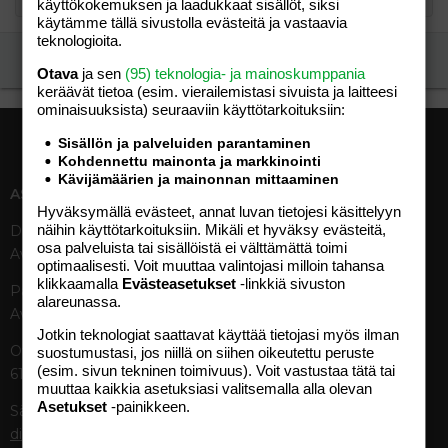
käyttökokemuksen ja laadukkaat sisällöt, siksi
käytämme tällä sivustolla evästeitä ja vastaavia
teknologioita.
Ilmoita asiaton viesti
Otava
ja sen
(95) teknologia- ja mainoskumppania
keräävät tietoa (esim. vierailemis­tasi sivuista ja laitteesi
ominaisuuk­sista) seuraaviin käyttötarkoituksiin:
Sisällön ja palveluiden parantaminen
Kohdennettu mainonta ja markkinointi
Kävijämäärien ja mainonnan mittaaminen
ASIAKASPALVELU
MEDIATIEDOT
Hyväksymällä evästeet, annat luvan tietojesi käsittelyyn
näihin käyttötarkoituksiin. Mikäli et hyväksy evästeitä,
Digipalvelut (09) 156 6227
Tekniset tiedot, aikataulut ja
osa palveluista tai sisällöistä ei välttämättä toimi
Avoinna ma–pe 8–19
ilmoitushinnat
optimaalisesti. Voit muuttaa valintojasi milloin tahansa
Tietoa verkon kävijöistä
klikkaamalla
Evästeasetukset
-linkkiä sivuston
Painettu lehti (09) 156 665
Tietosuojaseloste
alareunassa.
Avoinna ma–pe 8–19
Avoimuusraportti
Jotkin teknologiat saattavat käyttää tietojasi myös ilman
Käyttöehdot
Otavamedian vaihde (09) 156
suostumustasi, jos niillä on siihen oikeutettu peruste
(esim. sivun tekninen toimivuus). Voit vastustaa tätä tai
61
TUOTTEET
muuttaa kaikkia asetuksiasi valitsemalla alla olevan
Asetukset
-painikkeen.
Sähköposti (digi)
Aikakauslehdet
digi@otavamedia.fi
Verkkopalvelut