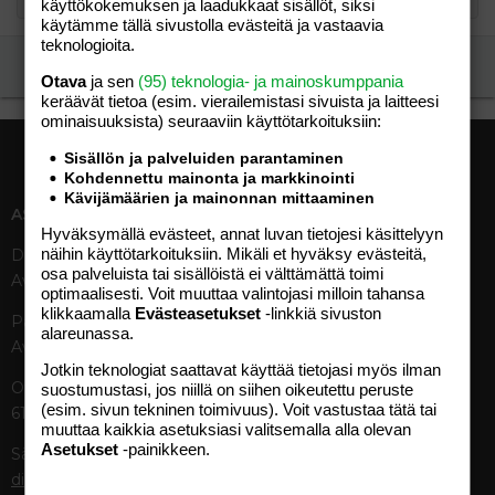
käyttökokemuksen ja laadukkaat sisällöt, siksi
käytämme tällä sivustolla evästeitä ja vastaavia
teknologioita.
Ilmoita asiaton viesti
Otava
ja sen
(95) teknologia- ja mainoskumppania
keräävät tietoa (esim. vierailemis­tasi sivuista ja laitteesi
ominaisuuk­sista) seuraaviin käyttötarkoituksiin:
Sisällön ja palveluiden parantaminen
Kohdennettu mainonta ja markkinointi
Kävijämäärien ja mainonnan mittaaminen
ASIAKASPALVELU
MEDIATIEDOT
Hyväksymällä evästeet, annat luvan tietojesi käsittelyyn
näihin käyttötarkoituksiin. Mikäli et hyväksy evästeitä,
Digipalvelut (09) 156 6227
Tekniset tiedot, aikataulut ja
osa palveluista tai sisällöistä ei välttämättä toimi
Avoinna ma–pe 8–19
ilmoitushinnat
optimaalisesti. Voit muuttaa valintojasi milloin tahansa
Tietoa verkon kävijöistä
klikkaamalla
Evästeasetukset
-linkkiä sivuston
Painettu lehti (09) 156 665
Tietosuojaseloste
alareunassa.
Avoinna ma–pe 8–19
Avoimuusraportti
Jotkin teknologiat saattavat käyttää tietojasi myös ilman
Käyttöehdot
Otavamedian vaihde (09) 156
suostumustasi, jos niillä on siihen oikeutettu peruste
(esim. sivun tekninen toimivuus). Voit vastustaa tätä tai
61
TUOTTEET
muuttaa kaikkia asetuksiasi valitsemalla alla olevan
Asetukset
-painikkeen.
Sähköposti (digi)
Aikakauslehdet
digi@otavamedia.fi
Verkkopalvelut