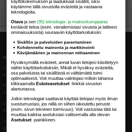
käyttökokemuksen ja laadukkaat sisällöt, siksi
käytämme tällä sivustolla evästeitä ja vastaavia
teknologioita.
Ilmoita asiaton viesti
Otava
ja sen
(95) teknologia- ja mainoskumppania
keräävät tietoa (esim. vierailemis­tasi sivuista ja laitteesi
ominaisuuk­sista) seuraaviin käyttötarkoituksiin:
Sisällön ja palveluiden parantaminen
Kohdennettu mainonta ja markkinointi
Kävijämäärien ja mainonnan mittaaminen
ASIAKASPALVELU
MEDIATIEDOT
Hyväksymällä evästeet, annat luvan tietojesi käsittelyyn
näihin käyttötarkoituksiin. Mikäli et hyväksy evästeitä,
Digipalvelut (09) 156 6227
Tekniset tiedot, aikataulut ja
osa palveluista tai sisällöistä ei välttämättä toimi
Avoinna ma–pe 8–19
ilmoitushinnat
optimaalisesti. Voit muuttaa valintojasi milloin tahansa
Tietoa verkon kävijöistä
klikkaamalla
Evästeasetukset
-linkkiä sivuston
Painettu lehti (09) 156 665
Tietosuojaseloste
alareunassa.
Avoinna ma–pe 8–19
Avoimuusraportti
Jotkin teknologiat saattavat käyttää tietojasi myös ilman
Käyttöehdot
Otavamedian vaihde (09) 156
suostumustasi, jos niillä on siihen oikeutettu peruste
(esim. sivun tekninen toimivuus). Voit vastustaa tätä tai
61
TUOTTEET
muuttaa kaikkia asetuksiasi valitsemalla alla olevan
Asetukset
-painikkeen.
Sähköposti (digi)
Aikakauslehdet
digi@otavamedia.fi
Verkkopalvelut