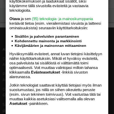
käyttökokemuksen ja laadukkaat sisällöt, siksi
käytämme tällä sivustolla evästeitä ja vastaavia
teknologioita.
Ilmoita asiaton viesti
Otava
ja sen
(95) teknologia- ja mainoskumppania
keräävät tietoa (esim. vierailemis­tasi sivuista ja laitteesi
ominaisuuk­sista) seuraaviin käyttötarkoituksiin:
Sisällön ja palveluiden parantaminen
Kohdennettu mainonta ja markkinointi
Kävijämäärien ja mainonnan mittaaminen
ASIAKASPALVELU
MEDIATIEDOT
Hyväksymällä evästeet, annat luvan tietojesi käsittelyyn
näihin käyttötarkoituksiin. Mikäli et hyväksy evästeitä,
Digipalvelut (09) 156 6227
Tekniset tiedot, aikataulut ja
osa palveluista tai sisällöistä ei välttämättä toimi
Avoinna ma–pe 8–19
ilmoitushinnat
optimaalisesti. Voit muuttaa valintojasi milloin tahansa
Tietoa verkon kävijöistä
klikkaamalla
Evästeasetukset
-linkkiä sivuston
Painettu lehti (09) 156 665
Tietosuojaseloste
alareunassa.
Avoinna ma–pe 8–19
Avoimuusraportti
Jotkin teknologiat saattavat käyttää tietojasi myös ilman
Käyttöehdot
Otavamedian vaihde (09) 156
suostumustasi, jos niillä on siihen oikeutettu peruste
(esim. sivun tekninen toimivuus). Voit vastustaa tätä tai
61
TUOTTEET
muuttaa kaikkia asetuksiasi valitsemalla alla olevan
Asetukset
-painikkeen.
Sähköposti (digi)
Aikakauslehdet
digi@otavamedia.fi
Verkkopalvelut