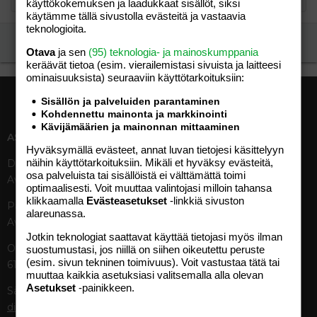
käyttökokemuksen ja laadukkaat sisällöt, siksi
käytämme tällä sivustolla evästeitä ja vastaavia
teknologioita.
Ilmoita asiaton viesti
Otava
ja sen
(95) teknologia- ja mainoskumppania
keräävät tietoa (esim. vierailemis­tasi sivuista ja laitteesi
ominaisuuk­sista) seuraaviin käyttötarkoituksiin:
Sisällön ja palveluiden parantaminen
Kohdennettu mainonta ja markkinointi
Kävijämäärien ja mainonnan mittaaminen
ASIAKASPALVELU
MEDIATIEDOT
Hyväksymällä evästeet, annat luvan tietojesi käsittelyyn
näihin käyttötarkoituksiin. Mikäli et hyväksy evästeitä,
Digipalvelut (09) 156 6227
Tekniset tiedot, aikataulut ja
osa palveluista tai sisällöistä ei välttämättä toimi
Avoinna ma–pe 8–19
ilmoitushinnat
optimaalisesti. Voit muuttaa valintojasi milloin tahansa
Tietoa verkon kävijöistä
klikkaamalla
Evästeasetukset
-linkkiä sivuston
Painettu lehti (09) 156 665
Tietosuojaseloste
alareunassa.
Avoinna ma–pe 8–19
Avoimuusraportti
Jotkin teknologiat saattavat käyttää tietojasi myös ilman
Käyttöehdot
Otavamedian vaihde (09) 156
suostumustasi, jos niillä on siihen oikeutettu peruste
(esim. sivun tekninen toimivuus). Voit vastustaa tätä tai
61
TUOTTEET
muuttaa kaikkia asetuksiasi valitsemalla alla olevan
Asetukset
-painikkeen.
Sähköposti (digi)
Aikakauslehdet
digi@otavamedia.fi
Verkkopalvelut