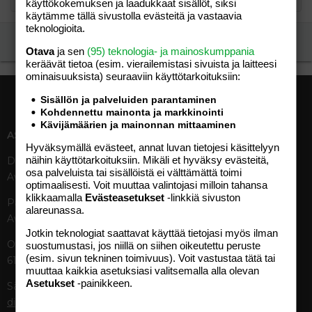
käyttökokemuksen ja laadukkaat sisällöt, siksi
käytämme tällä sivustolla evästeitä ja vastaavia
teknologioita.
Ilmoita asiaton viesti
Otava
ja sen
(95) teknologia- ja mainoskumppania
keräävät tietoa (esim. vierailemis­tasi sivuista ja laitteesi
ominaisuuk­sista) seuraaviin käyttötarkoituksiin:
Sisällön ja palveluiden parantaminen
Kohdennettu mainonta ja markkinointi
Kävijämäärien ja mainonnan mittaaminen
ASIAKASPALVELU
MEDIATIEDOT
Hyväksymällä evästeet, annat luvan tietojesi käsittelyyn
näihin käyttötarkoituksiin. Mikäli et hyväksy evästeitä,
Digipalvelut (09) 156 6227
Tekniset tiedot, aikataulut ja
osa palveluista tai sisällöistä ei välttämättä toimi
Avoinna ma–pe 8–19
ilmoitushinnat
optimaalisesti. Voit muuttaa valintojasi milloin tahansa
Tietoa verkon kävijöistä
klikkaamalla
Evästeasetukset
-linkkiä sivuston
Painettu lehti (09) 156 665
Tietosuojaseloste
alareunassa.
Avoinna ma–pe 8–19
Avoimuusraportti
Jotkin teknologiat saattavat käyttää tietojasi myös ilman
Käyttöehdot
Otavamedian vaihde (09) 156
suostumustasi, jos niillä on siihen oikeutettu peruste
(esim. sivun tekninen toimivuus). Voit vastustaa tätä tai
61
TUOTTEET
muuttaa kaikkia asetuksiasi valitsemalla alla olevan
Asetukset
-painikkeen.
Sähköposti (digi)
Aikakauslehdet
digi@otavamedia.fi
Verkkopalvelut