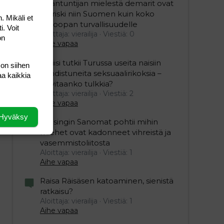
Asiantuntijan mielestä demarit ovat
iso riski niin Suomen kuin koko
. Mikäli et
Euroopan turvallisuudelle
i. Voit
Aloittaja: vierailija
Viestiä: 0
on
Aihe vapaa
Poliisi tutkii Turussa useita naisiin
 on siihen
kohdistuneita seksuaalirikoksia –
aa kaikkia
tarvitaanko tulkkia?
Aloittaja: vierailija
Viestiä: 2
Aihe vapaa
Hyväksy
Helsingin Sanomat pohtii mihin
miehet ovat kadonneet vihreistä ja
vasemmistoliitosta
Aloittaja: vierailija
Viestiä: 1
Aihe vapaa
Raisa Räisäsen katoaminen, sienistä
ratkaisu?
Aloittaja: vierailija
Viestiä: 1
Aihe vapaa