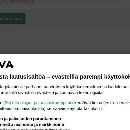
aton viesti
sta laatusisältöä – evästeillä parempi käyttök
rjota sinulle parhaan mahdollisen käyttökokemuksen ja laadukkaat s
me tällä sivustolla evästeitä ja vastaavia teknologioita.
en
(95) teknologia- ja mainoskumppania
keräävät tietoa (esim. vieraile
laitteesi ominaisuuk­sista) seuraaviin käyttötarkoituksiin:
ön ja palveluiden parantaminen
nettu mainonta ja markkinointi