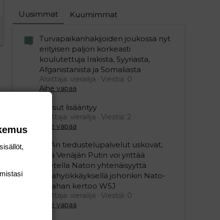
Uusimmat
Kuumimmat
Turvapaikanhakijoiden joukossa nyt
erityisen paljon korkeasti
koulutettuja Irakista, Syyriasta,
Afganistanista ja Somaliasta
Aloittaja: vierailija
Viestiä: 0
Aihe vapaa
Persut lisääntyy
Aloittaja: vierailija
Viestiä: 2
Aihe vapaa
okemus
USAn tiedustelupalvelut uskovat,
isällöt,
että Venäjän Putin voi yrittää
koetella Naton yhtenäisyyttä
mis­tasi
maahyökkäyksellä johonkin Nato-
maahan kertoo WSJ
Aloittaja: vierailija
Viestiä: 0
Aihe vapaa