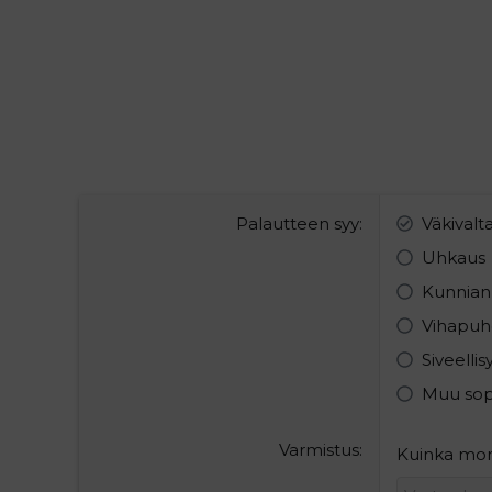
Palautteen syy
Väkivalt
Uhkaus
Kunnian
Vihapuh
Siveelli
Muu so
Varmistus
Kuinka monta