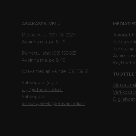
ASIAKASPALVELU
MEDIATIE
Digipalvelut (09) 156 6227
Tekniset ti
Avoinna ma–pe 8–19
Tietoa verk
Tietosuoja
Painettu lehti (09) 156 665
Avoimuusra
Avoinna ma–pe 8–19
Käyttöehd
Otavamedian vaihde (09) 156 61
TUOTTEE
Sähköposti (digi)
Aikakausle
digi@otavamedia.fi
Verkkopalv
Sähköposti
Digilehdet
asiakaspalvelu@otavamedia.fi