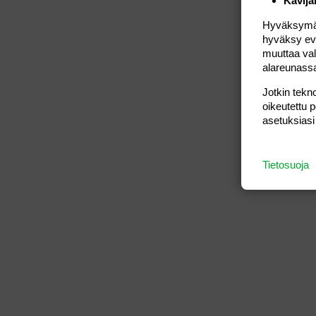
Kävijä
Hyväksymällä
hyväksy eväs
muuttaa val
alareunass
Jotkin tekno
oikeutettu 
asetuksiasi
Tietosuoja