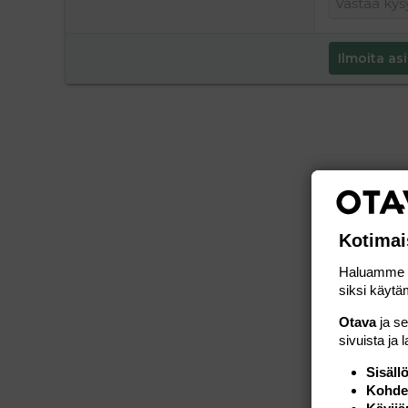
Ilmoita asi
Kotimai
Haluamme ta
siksi käytäm
Otava
ja s
sivuista ja 
Sisäll
Kohden