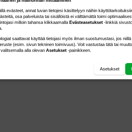
määrien ja mainonnan mittaaminen
 evästeet, annat luvan tietojesi käsittelyyn näihin käyttötarkoituksiin
teitä, osa palveluista tai sisällöistä ei välttämättä toimi optimaalisest
intojasi milloin tahansa klikkaamalla
Evästeasetukset
-linkkiä sivust
a.
logiat saattavat käyttää tietojasi myös ilman suostumustasi, jos niillä
peruste (esim. sivun tekninen toimivuus). Voit vastustaa tätä tai muutt
 valitsemalla alla olevan
Asetukset
-painikkeen.
Asetukset