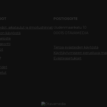
DOT
POSTIOSOITE
edot, aikataulut ja ilmoitushinnat
Uudenmaankatu 10
on kävijöistä
00015 OTAVAMEDIA
seloste
portti
Tietoa evästeiden käytöstä
ot
Käyttäytymiseen perustuva ma
T
Evästeasetukset
hdet
elut