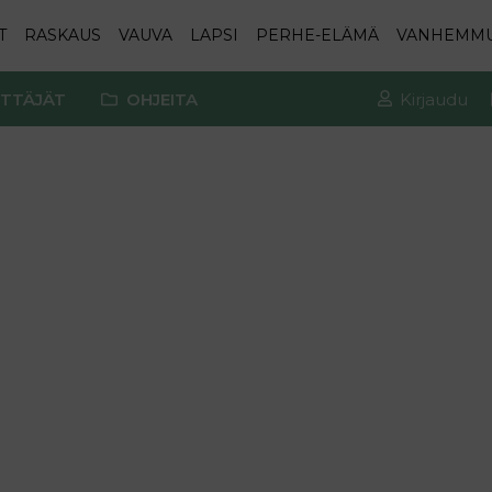
T
RASKAUS
VAUVA
LAPSI
PERHE-ELÄMÄ
VANHEMM
TTÄJÄT
OHJEITA
Kirjaudu