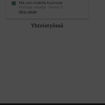
Mä voin todella huonosti
Aloittaja: vierailija
Viestiä: 3
Aihe vapaa
Yhteistyössä