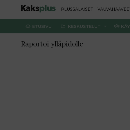
PLUSSALAISET
VAUVAHAAVEE
ETUSIVU
KESKUSTELUT
KÄY
Raportoi ylläpidolle