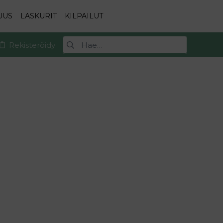
UUS
LASKURIT
KILPAILUT
Rekisteröidy