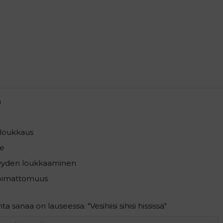
a
loukkaus
e
syyden loukkaaminen
pimattomuus
 sanaa on lauseessa: "Vesihiisi sihisi hississä"