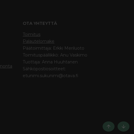
OTA YHTEYTTÄ
Toimitus
Palautelomake
Päätoimittaja: Erkki Meriluoto
Toimituspäällikkö: Anu Vaskimo
Tuottaja: Anna Huuhtanen
inonta
Sähköpostiosoitteet:
etunimi.sukunimi@otava.fi
Ylös
Bott