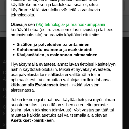
käyttökokemuksen ja laadukkaat sisällöt, siksi
käytämme tällä sivustolla evästeitä ja vastaavia
teknologioita.
Ilmoita asiaton viesti
Otava
ja sen
(95) teknologia- ja mainoskumppania
keräävät tietoa (esim. vierailemis­tasi sivuista ja laitteesi
ominaisuuk­sista) seuraaviin käyttötarkoituksiin:
Sisällön ja palveluiden parantaminen
Kohdennettu mainonta ja markkinointi
Kävijämäärien ja mainonnan mittaaminen
ASIAKASPALVELU
MEDIATIEDOT
Hyväksymällä evästeet, annat luvan tietojesi käsittelyyn
näihin käyttötarkoituksiin. Mikäli et hyväksy evästeitä,
Digipalvelut (09) 156 6227
Tekniset tiedot, aikataulut ja
osa palveluista tai sisällöistä ei välttämättä toimi
Avoinna ma–pe 8–19
ilmoitushinnat
optimaalisesti. Voit muuttaa valintojasi milloin tahansa
klikkaamalla
Evästeasetukset
-linkkiä sivuston
Tietoa verkon kävijöistä
Painettu lehti (09) 156 665
alareunassa.
Tietosuojaseloste
Avoinna ma–pe 8–19
Avoimuusraportti
Jotkin teknologiat saattavat käyttää tietojasi myös ilman
suostumustasi, jos niillä on siihen oikeutettu peruste
Käyttöehdot
Otavamedian vaihde (09) 156
(esim. sivun tekninen toimivuus). Voit vastustaa tätä tai
61
muuttaa kaikkia asetuksiasi valitsemalla alla olevan
TUOTTEET
Asetukset
-painikkeen.
Sähköposti (digi)
Aikakauslehdet