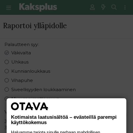
Raportoi ylläpidolle
Palautteen syy
Väkivalta
Uhkaus
Kunnianloukkaus
Vihapuhe
Siveellisyyden loukkaaminen
Muu sopimattomuus
Varmistus
Kotimaista laatusisältöä – evästeillä parempi
Järjestä seuraavat numerot pienimmästä suurimpaan:
käyttökokemus
3 6 1
Haluamme tarjota sinulle parhaan mahdollisen