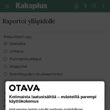
Raportoi ylläpidolle
Palautteen syy
Väkivalta
Uhkaus
Kunnianloukkaus
Vihapuhe
Siveellisyyden loukkaaminen
Muu sopimattomuus
Varmistus
Kotimaista laatusisältöä – evästeillä parempi
Kuinka monta sanaa on lauseessa: "Minä rakastan
käyttökokemus
sinua"
Haluamme tarjota sinulle parhaan mahdollisen