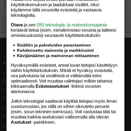
käyttökokemuksen ja laadukkaat sisällöt, siksi
käytämme tällä sivustolla evästeitä ja vastaavia
teknologioita.
Ilmoita asiaton viesti
Otava
ja sen
(95) teknologia- ja mainoskumppania
keräävät tietoa (esim. vierailemis­tasi sivuista ja laitteesi
ominaisuuk­sista) seuraaviin käyttötarkoituksiin:
Sisällön ja palveluiden parantaminen
Kohdennettu mainonta ja markkinointi
Kävijämäärien ja mainonnan mittaaminen
ASIAKASPALVELU
MEDIATIEDOT
Hyväksymällä evästeet, annat luvan tietojesi käsittelyyn
näihin käyttötarkoituksiin. Mikäli et hyväksy evästeitä,
Digipalvelut (09) 156 6227
Tekniset tiedot, aikataulut ja
osa palveluista tai sisällöistä ei välttämättä toimi
Avoinna ma–pe 8–19
ilmoitushinnat
optimaalisesti. Voit muuttaa valintojasi milloin tahansa
klikkaamalla
Evästeasetukset
-linkkiä sivuston
Tietoa verkon kävijöistä
Painettu lehti (09) 156 665
alareunassa.
Tietosuojaseloste
Avoinna ma–pe 8–19
Avoimuusraportti
Jotkin teknologiat saattavat käyttää tietojasi myös ilman
suostumustasi, jos niillä on siihen oikeutettu peruste
Käyttöehdot
Otavamedian vaihde (09) 156
(esim. sivun tekninen toimivuus). Voit vastustaa tätä tai
61
muuttaa kaikkia asetuksiasi valitsemalla alla olevan
TUOTTEET
Asetukset
-painikkeen.
Sähköposti (digi)
Aikakauslehdet