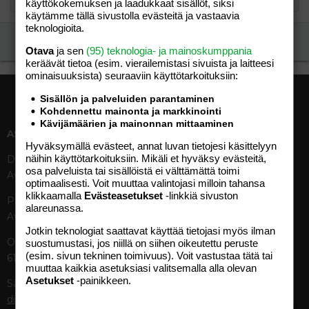
käyttökokemuksen ja laadukkaat sisällöt, siksi
käytämme tällä sivustolla evästeitä ja vastaavia
teknologioita.
Ilmoita asiaton viesti
Otava
ja sen
(95) teknologia- ja mainoskumppania
keräävät tietoa (esim. vierailemis­tasi sivuista ja laitteesi
ominaisuuk­sista) seuraaviin käyttötarkoituksiin:
Sisällön ja palveluiden parantaminen
Kohdennettu mainonta ja markkinointi
Kävijämäärien ja mainonnan mittaaminen
ASIAKASPALVELU
MEDIATIEDOT
Hyväksymällä evästeet, annat luvan tietojesi käsittelyyn
näihin käyttötarkoituksiin. Mikäli et hyväksy evästeitä,
Digipalvelut (09) 156 6227
Tekniset tiedot, aikataulut ja
osa palveluista tai sisällöistä ei välttämättä toimi
Avoinna ma–pe 8–19
ilmoitushinnat
optimaalisesti. Voit muuttaa valintojasi milloin tahansa
Tietoa verkon kävijöistä
klikkaamalla
Evästeasetukset
-linkkiä sivuston
Painettu lehti (09) 156 665
Tietosuojaseloste
alareunassa.
Avoinna ma–pe 8–19
Avoimuusraportti
Jotkin teknologiat saattavat käyttää tietojasi myös ilman
Käyttöehdot
Otavamedian vaihde (09) 156
suostumustasi, jos niillä on siihen oikeutettu peruste
(esim. sivun tekninen toimivuus). Voit vastustaa tätä tai
61
TUOTTEET
muuttaa kaikkia asetuksiasi valitsemalla alla olevan
Asetukset
-painikkeen.
Sähköposti (digi)
Aikakauslehdet
digi@otavamedia.fi
Verkkopalvelut