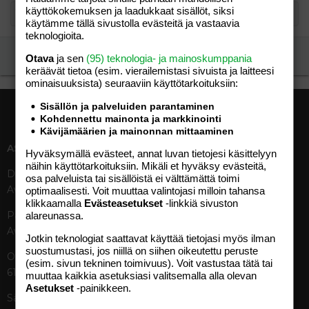
käyttökokemuksen ja laadukkaat sisällöt, siksi
käytämme tällä sivustolla evästeitä ja vastaavia
teknologioita.
Ilmoita asiaton viesti
Otava
ja sen
(95) teknologia- ja mainoskumppania
keräävät tietoa (esim. vierailemis­tasi sivuista ja laitteesi
ominaisuuk­sista) seuraaviin käyttötarkoituksiin:
Sisällön ja palveluiden parantaminen
Kohdennettu mainonta ja markkinointi
Kävijämäärien ja mainonnan mittaaminen
ASIAKASPALVELU
MEDIATIEDOT
Hyväksymällä evästeet, annat luvan tietojesi käsittelyyn
näihin käyttötarkoituksiin. Mikäli et hyväksy evästeitä,
Digipalvelut (09) 156 6227
Tekniset tiedot, aikataulut ja
osa palveluista tai sisällöistä ei välttämättä toimi
Avoinna ma–pe 8–19
ilmoitushinnat
optimaalisesti. Voit muuttaa valintojasi milloin tahansa
klikkaamalla
Evästeasetukset
-linkkiä sivuston
Tietoa verkon kävijöistä
Painettu lehti (09) 156 665
alareunassa.
Tietosuojaseloste
Avoinna ma–pe 8–19
Avoimuusraportti
Jotkin teknologiat saattavat käyttää tietojasi myös ilman
suostumustasi, jos niillä on siihen oikeutettu peruste
Käyttöehdot
Otavamedian vaihde (09) 156
(esim. sivun tekninen toimivuus). Voit vastustaa tätä tai
61
muuttaa kaikkia asetuksiasi valitsemalla alla olevan
TUOTTEET
Asetukset
-painikkeen.
Sähköposti (digi)
Aikakauslehdet