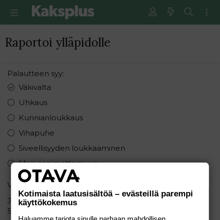
Raportoi ylläpidolle
Palautteen syy
Väkivalta
Uhkaus
Kunnianloukkaus
Vihapuhe
Siveellisyyden loukkaaminen
Muu sopimattomuus
Varmistus
Kotimaista laatusisältöä – evästeillä parempi
Järjestä seuraavat numerot pienimmästä suurimpaan:
käyttökokemus
5 1 8
Haluamme tarjota sinulle parhaan mahdollisen