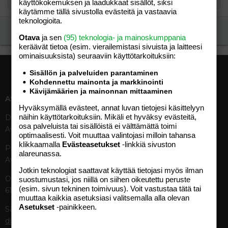
käyttökokemuksen ja laadukkaat sisällöt, siksi
käytämme tällä sivustolla evästeitä ja vastaavia
teknologioita.
Ilmoita asiaton viesti
Otava
ja sen
(95) teknologia- ja mainoskumppania
keräävät tietoa (esim. vierailemis­tasi sivuista ja laitteesi
ominaisuuk­sista) seuraaviin käyttötarkoituksiin:
Sisällön ja palveluiden parantaminen
Kohdennettu mainonta ja markkinointi
Kävijämäärien ja mainonnan mittaaminen
ASIAKASPALVELU
MEDIATIEDOT
Hyväksymällä evästeet, annat luvan tietojesi käsittelyyn
näihin käyttötarkoituksiin. Mikäli et hyväksy evästeitä,
Digipalvelut (09) 156 6227
Tekniset tiedot, aikataulut ja
osa palveluista tai sisällöistä ei välttämättä toimi
Avoinna ma–pe 8–19
ilmoitushinnat
optimaalisesti. Voit muuttaa valintojasi milloin tahansa
Tietoa verkon kävijöistä
klikkaamalla
Evästeasetukset
-linkkiä sivuston
Painettu lehti (09) 156 665
Tietosuojaseloste
alareunassa.
Avoinna ma–pe 8–19
Avoimuusraportti
Jotkin teknologiat saattavat käyttää tietojasi myös ilman
Käyttöehdot
Otavamedian vaihde (09) 156
suostumustasi, jos niillä on siihen oikeutettu peruste
(esim. sivun tekninen toimivuus). Voit vastustaa tätä tai
61
TUOTTEET
muuttaa kaikkia asetuksiasi valitsemalla alla olevan
Asetukset
-painikkeen.
Sähköposti (digi)
Aikakauslehdet
digi@otavamedia.fi
Verkkopalvelut