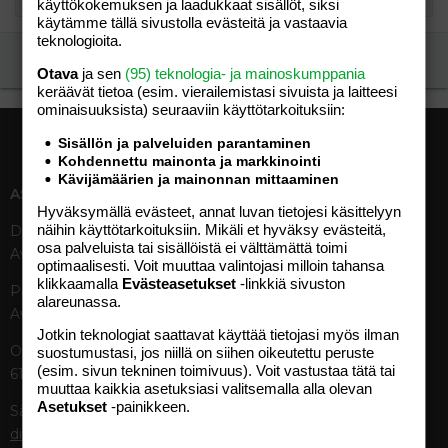
käyttökokemuksen ja laadukkaat sisällöt, siksi
käytämme tällä sivustolla evästeitä ja vastaavia
teknologioita.
Ilmoita asiaton viesti
Otava
ja sen
(95) teknologia- ja mainoskumppania
keräävät tietoa (esim. vierailemis­tasi sivuista ja laitteesi
ominaisuuk­sista) seuraaviin käyttötarkoituksiin:
Sisällön ja palveluiden parantaminen
Kohdennettu mainonta ja markkinointi
Kävijämäärien ja mainonnan mittaaminen
ASIAKASPALVELU
MEDIATIEDOT
Hyväksymällä evästeet, annat luvan tietojesi käsittelyyn
näihin käyttötarkoituksiin. Mikäli et hyväksy evästeitä,
Digipalvelut (09) 156 6227
Tekniset tiedot, aikataulut ja
osa palveluista tai sisällöistä ei välttämättä toimi
Avoinna ma–pe 8–19
ilmoitushinnat
optimaalisesti. Voit muuttaa valintojasi milloin tahansa
Tietoa verkon kävijöistä
klikkaamalla
Evästeasetukset
-linkkiä sivuston
Painettu lehti (09) 156 665
Tietosuojaseloste
alareunassa.
Avoinna ma–pe 8–19
Avoimuusraportti
Jotkin teknologiat saattavat käyttää tietojasi myös ilman
Käyttöehdot
Otavamedian vaihde (09) 156
suostumustasi, jos niillä on siihen oikeutettu peruste
(esim. sivun tekninen toimivuus). Voit vastustaa tätä tai
61
TUOTTEET
muuttaa kaikkia asetuksiasi valitsemalla alla olevan
Asetukset
-painikkeen.
Sähköposti (digi)
Aikakauslehdet
digi@otavamedia.fi
Verkkopalvelut