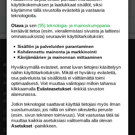
käyttökokemuksen ja laadukkaat sisällöt, siksi
käytämme tällä sivustolla evästeitä ja vastaavia
teknologioita.
Ilmoita asiaton viesti
Otava
ja sen
(95) teknologia- ja mainoskumppania
keräävät tietoa (esim. vierailemis­tasi sivuista ja laitteesi
ominaisuuk­sista) seuraaviin käyttötarkoituksiin:
Sisällön ja palveluiden parantaminen
Kohdennettu mainonta ja markkinointi
Kävijämäärien ja mainonnan mittaaminen
ASIAKASPALVELU
MEDIATIEDOT
Hyväksymällä evästeet, annat luvan tietojesi käsittelyyn
näihin käyttötarkoituksiin. Mikäli et hyväksy evästeitä,
Digipalvelut (09) 156 6227
Tekniset tiedot, aikataulut ja
osa palveluista tai sisällöistä ei välttämättä toimi
Avoinna ma–pe 8–19
ilmoitushinnat
optimaalisesti. Voit muuttaa valintojasi milloin tahansa
klikkaamalla
Evästeasetukset
-linkkiä sivuston
Tietoa verkon kävijöistä
Painettu lehti (09) 156 665
alareunassa.
Tietosuojaseloste
Avoinna ma–pe 8–19
Avoimuusraportti
Jotkin teknologiat saattavat käyttää tietojasi myös ilman
suostumustasi, jos niillä on siihen oikeutettu peruste
Käyttöehdot
Otavamedian vaihde (09) 156
(esim. sivun tekninen toimivuus). Voit vastustaa tätä tai
61
muuttaa kaikkia asetuksiasi valitsemalla alla olevan
TUOTTEET
Asetukset
-painikkeen.
Sähköposti (digi)
Aikakauslehdet