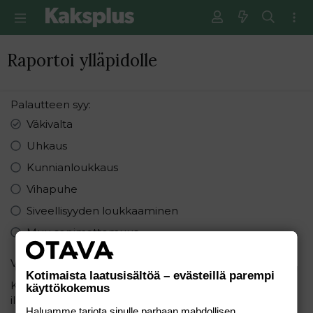
Raportoi ylläpidolle
Palautteen syy
Väkivalta
Uhkaus
Kunnianloukkaus
Vihapuhe
Siveellisyyden loukkaaminen
Muu sopimattomuus
Varmistus
Kotimaista laatusisältöä – evästeillä parempi
Kirjoita seuraavat numerot pienimmästä suurimpaan
käyttökokemus
ilman pilkkuja: 6, 7, 1
Haluamme tarjota sinulle parhaan mahdollisen