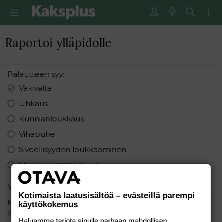
Raportoi ylläpidolle
Palautteen syy
Väkivalta
Uhkaus
Kunnianloukkaus
Vihapuhe
Siveellisyyden loukkaaminen
Muu sopimattomuus
Varmistus
Kotimaista laatusisältöä – evästeillä parempi
Kirjoita seuraavat numerot pienimmästä suurimpaan
käyttökokemus
ilman pilkkuja: 6, 7, 1
Haluamme tarjota sinulle parhaan mahdollisen