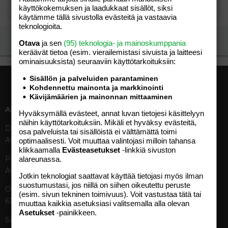
käyttökokemuksen ja laadukkaat sisällöt, siksi
käytämme tällä sivustolla evästeitä ja vastaavia
teknologioita.
Ilmoita asiaton viesti
Otava
ja sen
(95) teknologia- ja mainoskumppania
keräävät tietoa (esim. vierailemis­tasi sivuista ja laitteesi
ominaisuuk­sista) seuraaviin käyttötarkoituksiin:
Sisällön ja palveluiden parantaminen
Kohdennettu mainonta ja markkinointi
Kävijämäärien ja mainonnan mittaaminen
ASIAKASPALVELU
MEDIATIEDOT
Hyväksymällä evästeet, annat luvan tietojesi käsittelyyn
näihin käyttötarkoituksiin. Mikäli et hyväksy evästeitä,
Digipalvelut (09) 156 6227
Tekniset tiedot, aikataulut ja
osa palveluista tai sisällöistä ei välttämättä toimi
Avoinna ma–pe 8–19
ilmoitushinnat
optimaalisesti. Voit muuttaa valintojasi milloin tahansa
klikkaamalla
Evästeasetukset
-linkkiä sivuston
Tietoa verkon kävijöistä
Painettu lehti (09) 156 665
alareunassa.
Tietosuojaseloste
Avoinna ma–pe 8–19
Avoimuusraportti
Jotkin teknologiat saattavat käyttää tietojasi myös ilman
suostumustasi, jos niillä on siihen oikeutettu peruste
Käyttöehdot
Otavamedian vaihde (09) 156
(esim. sivun tekninen toimivuus). Voit vastustaa tätä tai
61
muuttaa kaikkia asetuksiasi valitsemalla alla olevan
TUOTTEET
Asetukset
-painikkeen.
Sähköposti (digi)
Aikakauslehdet