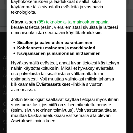
käyttökokemuksen ja laadukkaat sisällöt, siksi
käytämme tällä sivustolla evästeitä ja vastaavia
teknologioita.
Ilmoita asiaton viesti
Otava
ja sen
(95) teknologia- ja mainoskumppania
keräävät tietoa (esim. vierailemis­tasi sivuista ja laitteesi
ominaisuuk­sista) seuraaviin käyttötarkoituksiin:
Sisällön ja palveluiden parantaminen
Kohdennettu mainonta ja markkinointi
Kävijämäärien ja mainonnan mittaaminen
ASIAKASPALVELU
MEDIATIEDOT
Hyväksymällä evästeet, annat luvan tietojesi käsittelyyn
näihin käyttötarkoituksiin. Mikäli et hyväksy evästeitä,
Digipalvelut (09) 156 6227
Tekniset tiedot, aikataulut ja
osa palveluista tai sisällöistä ei välttämättä toimi
Avoinna ma–pe 8–19
ilmoitushinnat
optimaalisesti. Voit muuttaa valintojasi milloin tahansa
Tietoa verkon kävijöistä
klikkaamalla
Evästeasetukset
-linkkiä sivuston
Painettu lehti (09) 156 665
Tietosuojaseloste
alareunassa.
Avoinna ma–pe 8–19
Avoimuusraportti
Jotkin teknologiat saattavat käyttää tietojasi myös ilman
Käyttöehdot
Otavamedian vaihde (09) 156
suostumustasi, jos niillä on siihen oikeutettu peruste
(esim. sivun tekninen toimivuus). Voit vastustaa tätä tai
61
TUOTTEET
muuttaa kaikkia asetuksiasi valitsemalla alla olevan
Asetukset
-painikkeen.
Sähköposti (digi)
Aikakauslehdet
digi@otavamedia.fi
Verkkopalvelut