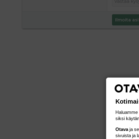
Ilmoita asi
Kotimai
Haluamme ta
siksi käytäm
Otava
ja s
sivuista ja 