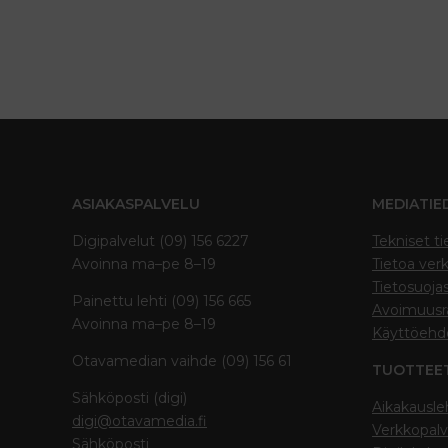
ASIAKASPALVELU
MEDIATIE
Digipalvelut (09) 156 6227
Tekniset ti
Avoinna ma–pe 8–19
Tietoa verk
Tietosuoja
Painettu lehti (09) 156 665
Avoimuusra
Avoinna ma–pe 8–19
Käyttöehd
Otavamedian vaihde (09) 156 61
TUOTTEE
Sähköposti (digi)
Aikakausle
digi@otavamedia.fi
Verkkopalv
Sähköposti