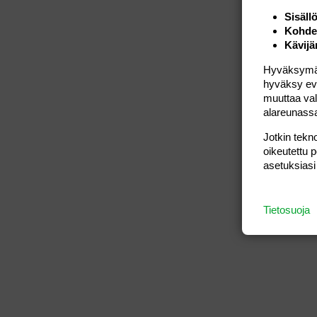
Sisäll
Kohden
Kävijä
Hyväksymällä
hyväksy eväs
muuttaa val
alareunass
Jotkin tekno
oikeutettu 
asetuksiasi
Tietosuoja