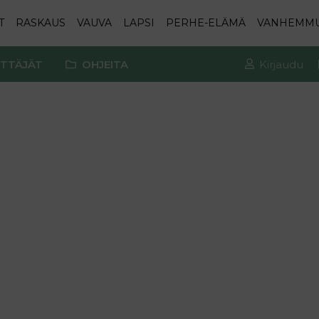
T
RASKAUS
VAUVA
LAPSI
PERHE-ELÄMÄ
VANHEMM
TTÄJÄT
OHJEITA
Kirjaudu