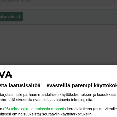
aton viesti
sta laatusisältöä – evästeillä parempi käyttök
rjota sinulle parhaan mahdollisen käyttökokemuksen ja laadukkaat s
me tällä sivustolla evästeitä ja vastaavia teknologioita.
en
(95) teknologia- ja mainoskumppania
keräävät tietoa (esim. vieraile
laitteesi ominaisuuk­sista) seuraaviin käyttötarkoituksiin: