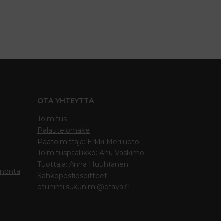
OTA YHTEYTTÄ
Toimitus
Palautelomake
Päätoimittaja: Erkki Meriluoto
Toimituspäällikkö: Anu Vaskimo
Tuottaja: Anna Huuhtanen
inonta
Sähköpostiosoitteet:
etunimi.sukunimi@otava.fi