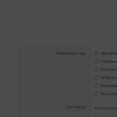
Palautteen syy
Väkivalt
Uhkaus
Kunnian
Vihapuh
Siveelli
Muu so
Varmistus
Kuinka monta