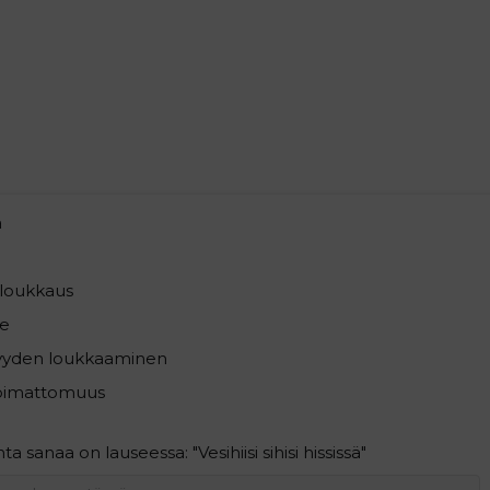
a
loukkaus
e
syyden loukkaaminen
pimattomuus
 sanaa on lauseessa: "Vesihiisi sihisi hississä"