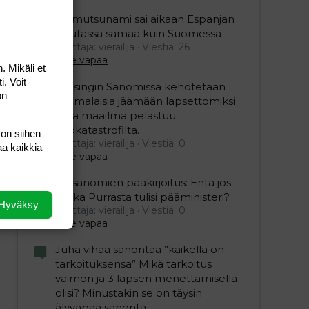
Mamutsunami sai aikaan Espanjan
Ceutassa samaa kuin Suomessa
Aloittaja: vierailija
Viestiä: 26
Aihe vapaa
. Mikäli et
i. Voit
Helsingin Sanomissa kehotetaan
on
suomalaisia jäämään lapsettomiksi
jotta maailma pelastuu
ekokatastrofilta.
 on siihen
Aloittaja: vierailija
Viestiä: 0
aa kaikkia
Aihe vapaa
Iltasanomien pääkirjoitus: Entä jos
Riikka Purrasta tulisi pääministeri?
Hyväksy
Aloittaja: vierailija
Viestiä: 0
Aihe vapaa
Juha vihaa sanontaa ”kaikella on
tarkoituksensa” Mikä tarkoitus
vaimon ja 3 lapsen menettämisellä
olisi? Minustakin se on täysin
älyvapaa sanonta