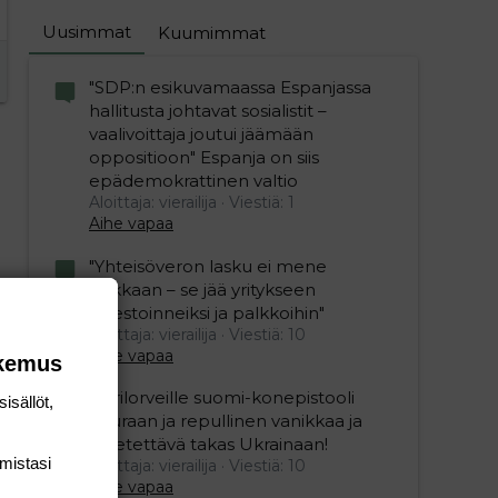
Uusimmat
Kuumimmat
"SDP:n esikuvamaassa Espanjassa
hallitusta johtavat sosialistit –
vaalivoittaja joutui jäämään
oppositioon" Espanja on siis
epädemokrattinen valtio
Aloittaja: vierailija
Viestiä: 1
Aihe vapaa
"Yhteisöveron lasku ei mene
hukkaan – se jää yritykseen
investoinneiksi ja palkkoihin"
Aloittaja: vierailija
Viestiä: 10
Aihe vapaa
okemus
Ukrilorveille suomi-konepistooli
isällöt,
kouraan ja repullinen vanikkaa ja
lähetettävä takas Ukrainaan!
mis­tasi
Aloittaja: vierailija
Viestiä: 10
Aihe vapaa