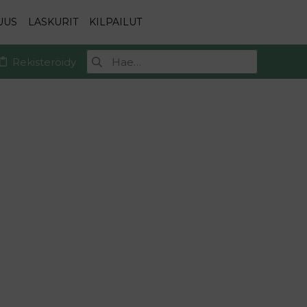
UUS
LASKURIT
KILPAILUT
Rekisteröidy