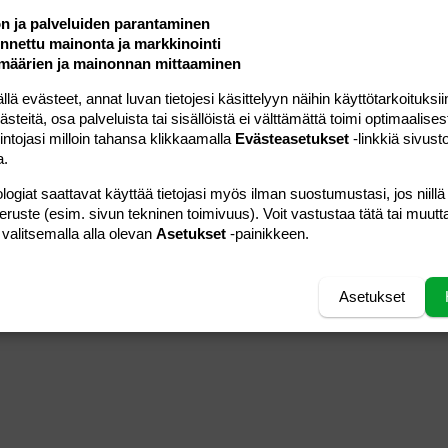
ön ja palveluiden parantaminen
nettu mainonta ja markkinointi
määrien ja mainonnan mittaaminen
 evästeet, annat luvan tietojesi käsittelyyn näihin käyttötarkoituksiin
teitä, osa palveluista tai sisällöistä ei välttämättä toimi optimaalisest
intojasi milloin tahansa klikkaamalla
Evästeasetukset
-linkkiä sivust
a.
logiat saattavat käyttää tietojasi myös ilman suostumustasi, jos niillä
peruste (esim. sivun tekninen toimivuus). Voit vastustaa tätä tai muutt
 valitsemalla alla olevan
Asetukset
-painikkeen.
Asetukset