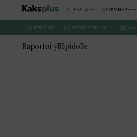
PLUSSALAISET
VAUVAHAAVEE
ETUSIVU
KESKUSTELUT
KÄY
Raportoi ylläpidolle