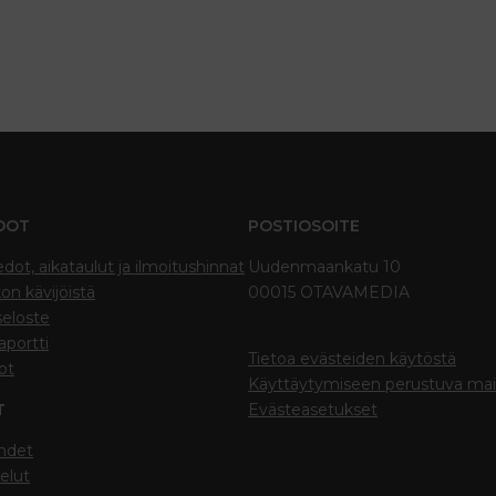
DOT
POSTIOSOITE
edot, aikataulut ja ilmoitushinnat
Uudenmaankatu 10
on kävijöistä
00015 OTAVAMEDIA
seloste
portti
Tietoa evästeiden käytöstä
ot
Käyttäytymiseen perustuva ma
T
Evästeasetukset
hdet
elut