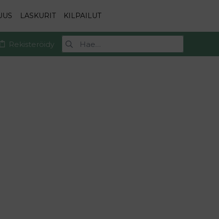
UUS
LASKURIT
KILPAILUT
Rekisteröidy