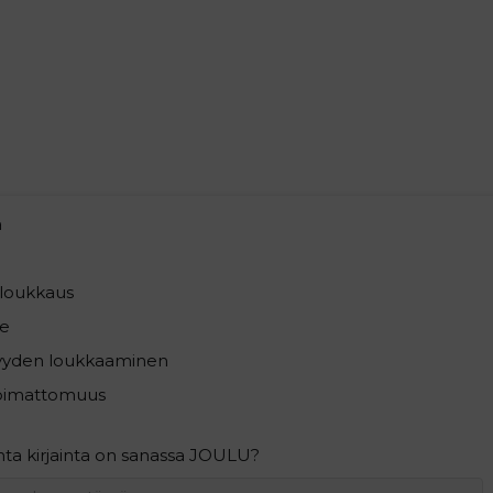
a
loukkaus
e
syyden loukkaaminen
pimattomuus
ta kirjainta on sanassa JOULU?