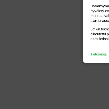
Hyväksymällä
hyväksy eväs
muuttaa val
alareunass
Jotkin tekno
oikeutettu 
asetuksiasi
Tietosuoja