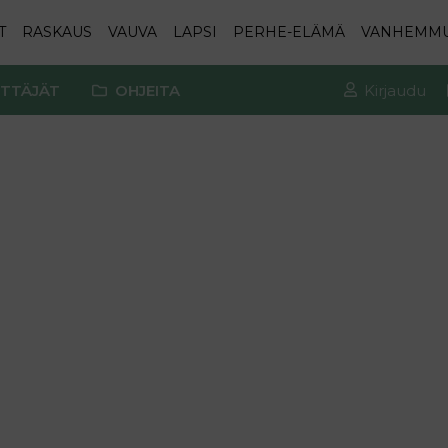
T
RASKAUS
VAUVA
LAPSI
PERHE-ELÄMÄ
VANHEMM
TTÄJÄT
OHJEITA
Kirjaudu