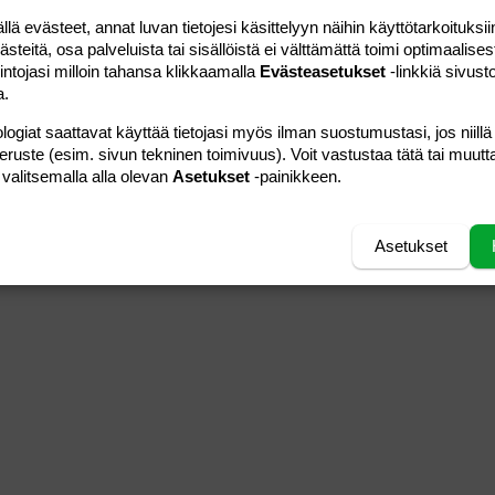
 evästeet, annat luvan tietojesi käsittelyyn näihin käyttötarkoituksiin
teitä, osa palveluista tai sisällöistä ei välttämättä toimi optimaalisest
intojasi milloin tahansa klikkaamalla
Evästeasetukset
-linkkiä sivust
a.
logiat saattavat käyttää tietojasi myös ilman suostumustasi, jos niillä
peruste (esim. sivun tekninen toimivuus). Voit vastustaa tätä tai muutt
 valitsemalla alla olevan
Asetukset
-painikkeen.
Asetukset