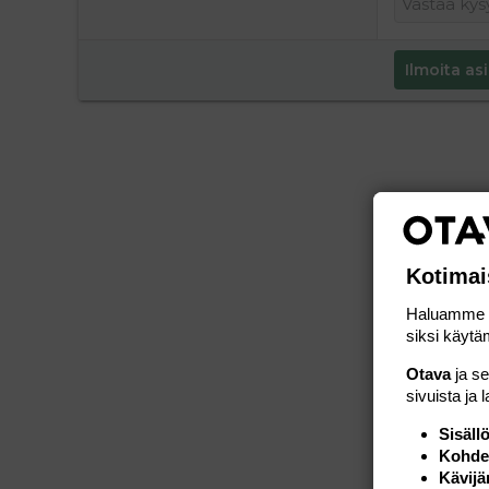
Ilmoita asi
Kotimai
Haluamme ta
siksi käytäm
Otava
ja s
sivuista ja 
Sisäll
Kohden
Kävijä