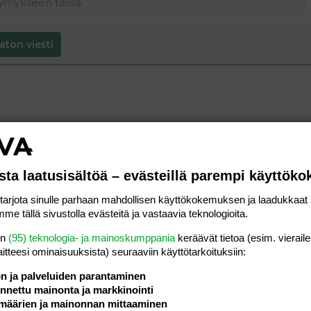
aton viesti
sta laatusisältöä – evästeillä parempi käyttök
rjota sinulle parhaan mahdollisen käyttökokemuksen ja laadukkaat s
me tällä sivustolla evästeitä ja vastaavia teknologioita.
en
(95) teknologia- ja mainoskumppania
keräävät tietoa (esim. vieraile
laitteesi ominaisuuk­sista) seuraaviin käyttötarkoituksiin:
ön ja palveluiden parantaminen
nettu mainonta ja markkinointi
määrien ja mainonnan mittaaminen