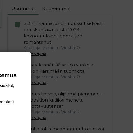
Uusimmat
Kuumimmat
SDP:n kannatus on noussut selvästi
eduskuntavaaleista 2023
kokoomuksen ja persujen
romahtanut
Aloittaja: vierailija
Viestiä: 0
Aihe vapaa
Ruotsi lennättää satoja vankeja
Viroon kärsimään tuomiota
okemus
Aloittaja: vierailija
Viestiä: 0
Aihe vapaa
isällöt,
"Talous kasvaa, alijäämä pienenee –
opposition kritiikki menetti
mis­tasi
uskottavuutensa"
Aloittaja: vierailija
Viestiä: 5
Aihe vapaa
”Minkä takia maahanmuuttaja ei voi