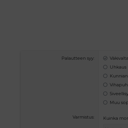
Palautteen syy
Väkivalt
Uhkaus
Kunnian
Vihapuh
Siveelli
Muu so
Varmistus
Kuinka mon