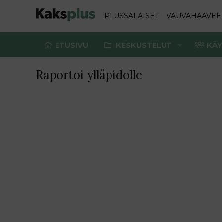
PLUSSALAISET
VAUVAHAAVEE
ETUSIVU
KESKUSTELUT
KÄY
Raportoi ylläpidolle