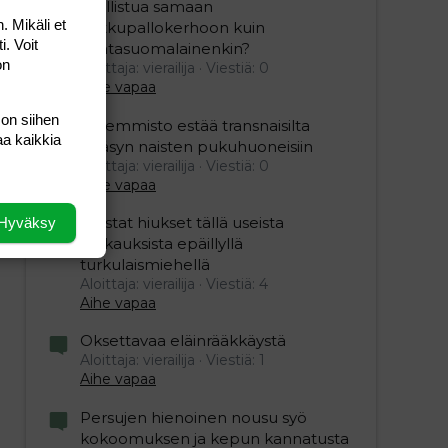
osallistua samaan
. Mikäli et
potkupallokerhoon kuin
i. Voit
kantasuomalainenkin?
on
Aloittaja: vierailija
Viestiä: 0
Aihe vapaa
 on siihen
Vasemmisto estää transnaisilta
aa kaikkia
pääsyn naisten pukuhuoneisiin
Aloittaja: vierailija
Viestiä: 0
Aihe vapaa
Mustat hiukset tällä useista
Hyväksy
raiskauksista epäillyllä
turkulaismiehellä
Aloittaja: vierailija
Viestiä: 4
Aihe vapaa
Oksettavaa eläinrääkkäystä
Aloittaja: vierailija
Viestiä: 1
Aihe vapaa
Persujen hienoinen nousu syö
kokoomuksen ja kepun kannatusta