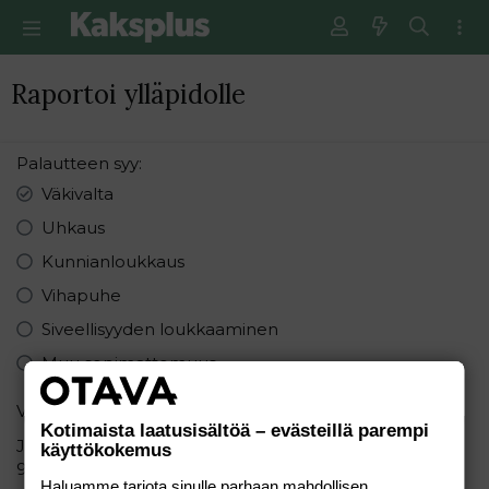
Raportoi ylläpidolle
Palautteen syy
Väkivalta
Uhkaus
Kunnianloukkaus
Vihapuhe
Siveellisyyden loukkaaminen
Muu sopimattomuus
Varmistus
Kotimaista laatusisältöä – evästeillä parempi
Järjestä seuraavat numerot pienimmästä suurimpaan:
käyttökokemus
9 9 4
Haluamme tarjota sinulle parhaan mahdollisen