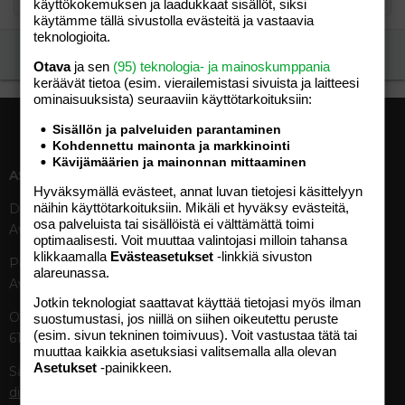
käyttökokemuksen ja laadukkaat sisällöt, siksi
käytämme tällä sivustolla evästeitä ja vastaavia
teknologioita.
Ilmoita asiaton viesti
Otava
ja sen
(95) teknologia- ja mainoskumppania
keräävät tietoa (esim. vierailemis­tasi sivuista ja laitteesi
ominaisuuk­sista) seuraaviin käyttötarkoituksiin:
Sisällön ja palveluiden parantaminen
Kohdennettu mainonta ja markkinointi
Kävijämäärien ja mainonnan mittaaminen
ASIAKASPALVELU
MEDIATIEDOT
Hyväksymällä evästeet, annat luvan tietojesi käsittelyyn
näihin käyttötarkoituksiin. Mikäli et hyväksy evästeitä,
Digipalvelut (09) 156 6227
Tekniset tiedot, aikataulut ja
osa palveluista tai sisällöistä ei välttämättä toimi
Avoinna ma–pe 8–19
ilmoitushinnat
optimaalisesti. Voit muuttaa valintojasi milloin tahansa
Tietoa verkon kävijöistä
klikkaamalla
Evästeasetukset
-linkkiä sivuston
Painettu lehti (09) 156 665
Tietosuojaseloste
alareunassa.
Avoinna ma–pe 8–19
Avoimuusraportti
Jotkin teknologiat saattavat käyttää tietojasi myös ilman
Käyttöehdot
Otavamedian vaihde (09) 156
suostumustasi, jos niillä on siihen oikeutettu peruste
(esim. sivun tekninen toimivuus). Voit vastustaa tätä tai
61
TUOTTEET
muuttaa kaikkia asetuksiasi valitsemalla alla olevan
Asetukset
-painikkeen.
Sähköposti (digi)
Aikakauslehdet
digi@otavamedia.fi
Verkkopalvelut