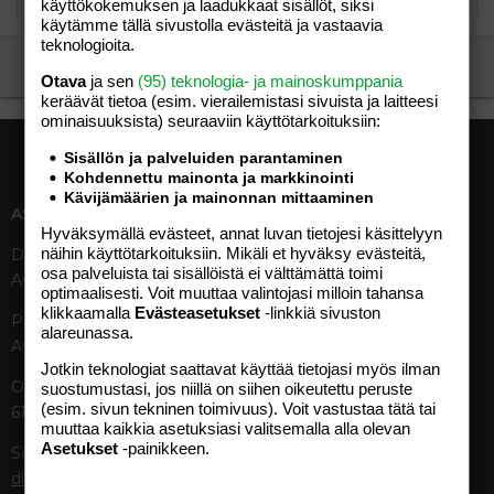
käyttökokemuksen ja laadukkaat sisällöt, siksi
käytämme tällä sivustolla evästeitä ja vastaavia
teknologioita.
Ilmoita asiaton viesti
Otava
ja sen
(95) teknologia- ja mainoskumppania
keräävät tietoa (esim. vierailemis­tasi sivuista ja laitteesi
ominaisuuk­sista) seuraaviin käyttötarkoituksiin:
Sisällön ja palveluiden parantaminen
Kohdennettu mainonta ja markkinointi
Kävijämäärien ja mainonnan mittaaminen
ASIAKASPALVELU
MEDIATIEDOT
Hyväksymällä evästeet, annat luvan tietojesi käsittelyyn
näihin käyttötarkoituksiin. Mikäli et hyväksy evästeitä,
Digipalvelut (09) 156 6227
Tekniset tiedot, aikataulut ja
osa palveluista tai sisällöistä ei välttämättä toimi
Avoinna ma–pe 8–19
ilmoitushinnat
optimaalisesti. Voit muuttaa valintojasi milloin tahansa
Tietoa verkon kävijöistä
klikkaamalla
Evästeasetukset
-linkkiä sivuston
Painettu lehti (09) 156 665
Tietosuojaseloste
alareunassa.
Avoinna ma–pe 8–19
Avoimuusraportti
Jotkin teknologiat saattavat käyttää tietojasi myös ilman
Käyttöehdot
Otavamedian vaihde (09) 156
suostumustasi, jos niillä on siihen oikeutettu peruste
(esim. sivun tekninen toimivuus). Voit vastustaa tätä tai
61
TUOTTEET
muuttaa kaikkia asetuksiasi valitsemalla alla olevan
Asetukset
-painikkeen.
Sähköposti (digi)
Aikakauslehdet
digi@otavamedia.fi
Verkkopalvelut