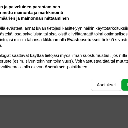
ön ja palveluiden parantaminen
nettu mainonta ja markkinointi
määrien ja mainonnan mittaaminen
 evästeet, annat luvan tietojesi käsittelyyn näihin käyttötarkoituksiin
teitä, osa palveluista tai sisällöistä ei välttämättä toimi optimaalisest
intojasi milloin tahansa klikkaamalla
Evästeasetukset
-linkkiä sivust
a.
logiat saattavat käyttää tietojasi myös ilman suostumustasi, jos niillä
peruste (esim. sivun tekninen toimivuus). Voit vastustaa tätä tai muutt
 valitsemalla alla olevan
Asetukset
-painikkeen.
Asetukset