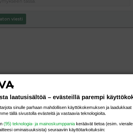
aton viesti
sta laatusisältöä – evästeillä parempi käyttök
rjota sinulle parhaan mahdollisen käyttökokemuksen ja laadukkaat s
me tällä sivustolla evästeitä ja vastaavia teknologioita.
en
(95) teknologia- ja mainoskumppania
keräävät tietoa (esim. vieraile
laitteesi ominaisuuk­sista) seuraaviin käyttötarkoituksiin: