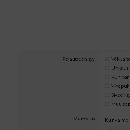
Palautteen syy
Väkivalt
Uhkaus
Kunnian
Vihapuh
Siveelli
Muu so
Varmistus
Kuinka mont