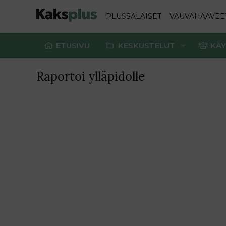
PLUSSALAISET
VAUVAHAAVEE
ETUSIVU
KESKUSTELUT
KÄY
Raportoi ylläpidolle