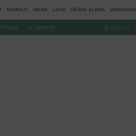
T
RASKAUS
VAUVA
LAPSI
PERHE-ELÄMÄ
VANHEMM
TTÄJÄT
OHJEITA
Kirjaudu