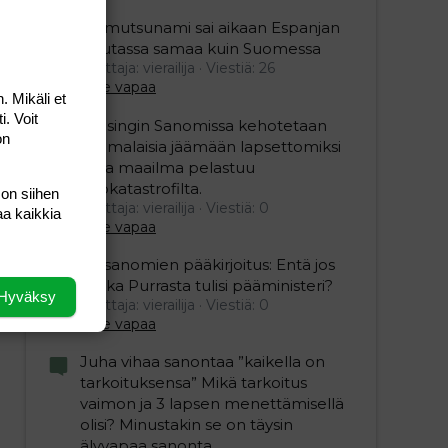
Mamutsunami sai aikaan Espanjan
Ceutassa samaa kuin Suomessa
Aloittaja: vierailija
Viestiä: 26
Aihe vapaa
. Mikäli et
i. Voit
Helsingin Sanomissa kehotetaan
on
suomalaisia jäämään lapsettomiksi
jotta maailma pelastuu
ekokatastrofilta.
 on siihen
Aloittaja: vierailija
Viestiä: 0
aa kaikkia
Aihe vapaa
Iltasanomien pääkirjoitus: Entä jos
Riikka Purrasta tulisi pääministeri?
Hyväksy
Aloittaja: vierailija
Viestiä: 0
Aihe vapaa
Juha vihaa sanontaa ”kaikella on
tarkoituksensa” Mikä tarkoitus
vaimon ja 3 lapsen menettämisellä
olisi? Minustakin se on täysin
älyvapaa sanonta