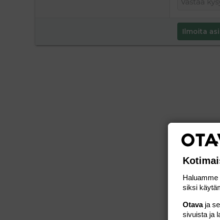
Ilmoita asi
Kotimai
Haluamme ta
siksi käytäm
Otava
ja s
sivuista ja 