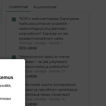
Uusimmat
Kuumimmat
"SDP:n esikuvamaassa Espanjassa
hallitusta johtavat sosialistit –
vaalivoittaja joutui jäämään
oppositioon" Espanja on siis
epädemokrattinen valtio
Aloittaja: vierailija
Viestiä: 1
Aihe vapaa
"Yhteisöveron lasku ei mene
hukkaan – se jää yritykseen
investoinneiksi ja palkkoihin"
Aloittaja: vierailija
Viestiä: 10
Aihe vapaa
okemus
Ukrilorveille suomi-konepistooli
isällöt,
kouraan ja repullinen vanikkaa ja
lähetettävä takas Ukrainaan!
mis­tasi
Aloittaja: vierailija
Viestiä: 14
Aihe vapaa