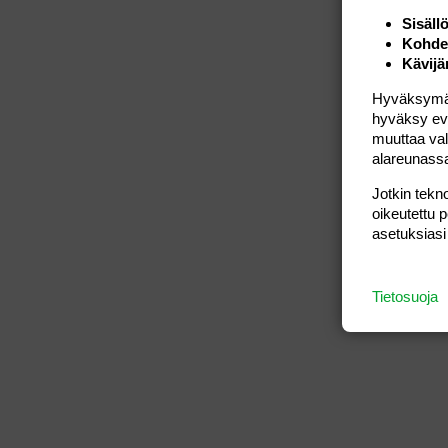
Sisäll
Kohden
Kävijä
Hyväksymällä
hyväksy eväs
muuttaa val
alareunass
Jotkin tekno
oikeutettu 
asetuksiasi
Tietosuoja