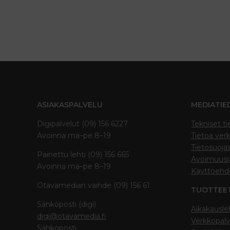
ASIAKASPALVELU
MEDIATIE
Digipalvelut (09) 156 6227
Tekniset ti
Avoinna ma–pe 8–19
Tietoa verk
Tietosuoja
Painettu lehti (09) 156 665
Avoimuusra
Avoinna ma–pe 8–19
Käyttöehd
Otavamedian vaihde (09) 156 61
TUOTTEE
Sähköposti (digi)
Aikakausle
digi@otavamedia.fi
Verkkopalv
Sähköposti