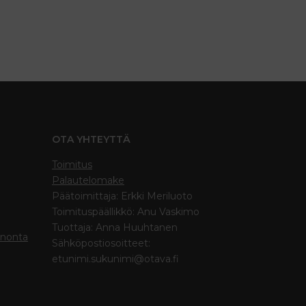
OTA YHTEYTTÄ
Toimitus
Palautelomake
Päätoimittaja: Erkki Meriluoto
Toimituspäällikkö: Anu Vaskimo
Tuottaja: Anna Huuhtanen
inonta
Sähköpostiosoitteet:
etunimi.sukunimi@otava.fi