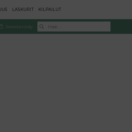
UUS
LASKURIT
KILPAILUT
Rekisteröidy