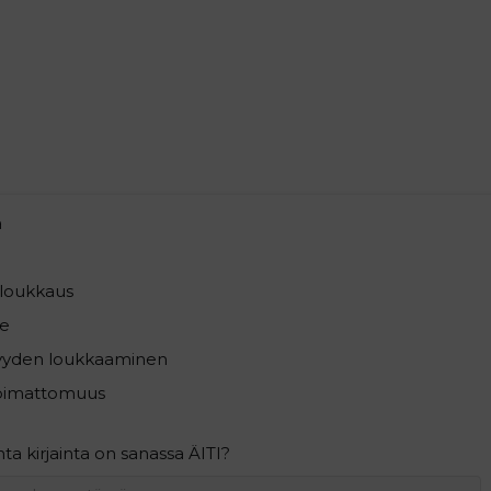
a
loukkaus
e
syyden loukkaaminen
pimattomuus
a kirjainta on sanassa ÄITI?