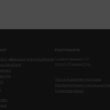
DOT
POSTIOSOITE
edot, aikataulut ja ilmoitushinnat
Uudenmaankatu 10
on kävijöistä
00015 OTAVAMEDIA
seloste
portti
Tietoa evästeiden käytöstä
ot
Käyttäytymiseen perustuva ma
T
Evästeasetukset
hdet
elut