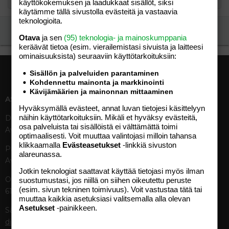
käyttökokemuksen ja laadukkaat sisällöt, siksi
käytämme tällä sivustolla evästeitä ja vastaavia
teknologioita.
Ilmoita asiaton viesti
Otava
ja sen
(95) teknologia- ja mainoskumppania
keräävät tietoa (esim. vierailemis­tasi sivuista ja laitteesi
ominaisuuk­sista) seuraaviin käyttötarkoituksiin:
Sisällön ja palveluiden parantaminen
Kohdennettu mainonta ja markkinointi
Kävijämäärien ja mainonnan mittaaminen
ASIAKASPALVELU
MEDIATIEDOT
Hyväksymällä evästeet, annat luvan tietojesi käsittelyyn
näihin käyttötarkoituksiin. Mikäli et hyväksy evästeitä,
Digipalvelut (09) 156 6227
Tekniset tiedot, aikataulut ja
osa palveluista tai sisällöistä ei välttämättä toimi
Avoinna ma–pe 8–19
ilmoitushinnat
optimaalisesti. Voit muuttaa valintojasi milloin tahansa
Tietoa verkon kävijöistä
klikkaamalla
Evästeasetukset
-linkkiä sivuston
Painettu lehti (09) 156 665
Tietosuojaseloste
alareunassa.
Avoinna ma–pe 8–19
Avoimuusraportti
Jotkin teknologiat saattavat käyttää tietojasi myös ilman
Käyttöehdot
Otavamedian vaihde (09) 156
suostumustasi, jos niillä on siihen oikeutettu peruste
(esim. sivun tekninen toimivuus). Voit vastustaa tätä tai
61
TUOTTEET
muuttaa kaikkia asetuksiasi valitsemalla alla olevan
Asetukset
-painikkeen.
Sähköposti (digi)
Aikakauslehdet
digi@otavamedia.fi
Verkkopalvelut