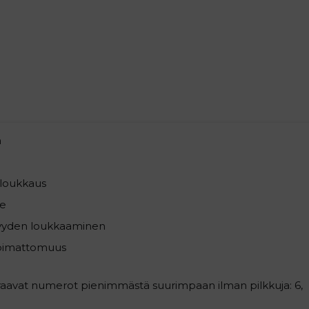
a
loukkaus
e
syyden loukkaaminen
pimattomuus
uraavat numerot pienimmästä suurimpaan ilman pilkkuja: 6,