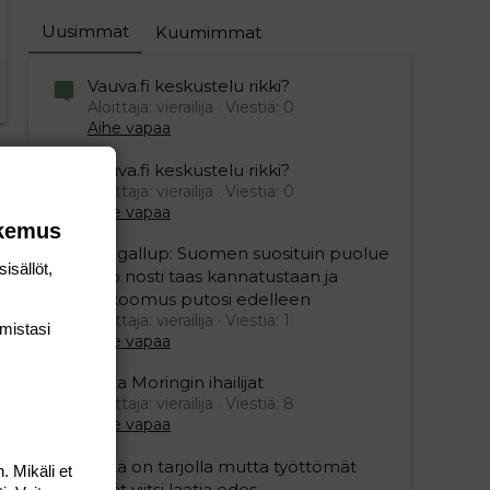
Uusimmat
Kuumimmat
Vauva.fi keskustelu rikki?
Aloittaja: vierailija
Viestiä: 0
Aihe vapaa
Vauva.fi keskustelu rikki?
Aloittaja: vierailija
Viestiä: 0
Aihe vapaa
okemus
Yle gallup: Suomen suosituin puolue
isällöt,
Sdp nosti taas kannatustaan ja
kokoomus putosi edelleen
Aloittaja: vierailija
Viestiä: 1
mis­tasi
Aihe vapaa
Mika Moringin ihailijat
Aloittaja: vierailija
Viestiä: 8
Aihe vapaa
Töitä on tarjolla mutta työttömät
. Mikäli et
eivät viitsi laatia edes