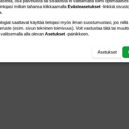
teitä, osa palveluista tai sisällöistä ei välttämättä toimi optimaalisest
intojasi milloin tahansa klikkaamalla
Evästeasetukset
-linkkiä sivust
a.
logiat saattavat käyttää tietojasi myös ilman suostumustasi, jos niillä
peruste (esim. sivun tekninen toimivuus). Voit vastustaa tätä tai muutt
 valitsemalla alla olevan
Asetukset
-painikkeen.
Asetukset