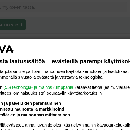
aton viesti
sta laatusisältöä – evästeillä parempi käyttök
rjota sinulle parhaan mahdollisen käyttökokemuksen ja laadukkaat s
me tällä sivustolla evästeitä ja vastaavia teknologioita.
en
(95) teknologia- ja mainoskumppania
keräävät tietoa (esim. vieraile
laitteesi ominaisuuk­sista) seuraaviin käyttötarkoituksiin:
ön ja palveluiden parantaminen
nettu mainonta ja markkinointi
määrien ja mainonnan mittaaminen
 evästeet, annat luvan tietojesi käsittelyyn näihin käyttötarkoituksiin