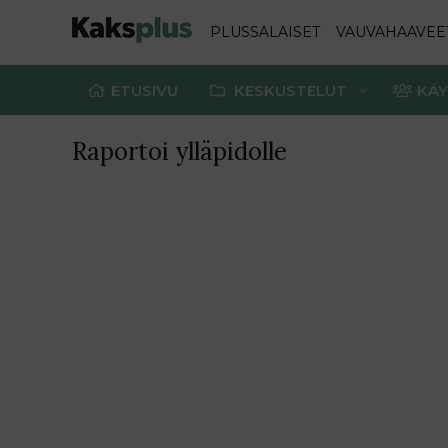
PLUSSALAISET
VAUVAHAAVEE
ETUSIVU
KESKUSTELUT
KÄY
Raportoi ylläpidolle