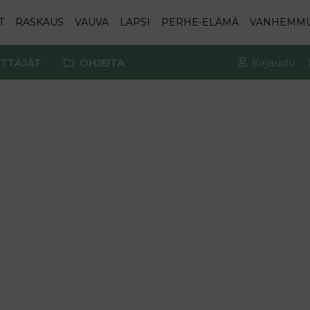
T
RASKAUS
VAUVA
LAPSI
PERHE-ELÄMÄ
VANHEMM
TTÄJÄT
OHJEITA
Kirjaudu