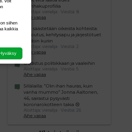
i. Voit
työnhakuprofiilia
on
Aloittaja: vierailija
Viestiä: 8
Aihe vapaa
 on siihen
Nyt säästetään oikeista kohteista:
aa kaikkia
kotoutus, kehitysapu ja järjestötuet
vihdoin kuriin
Aloittaja: vierailija
Viestiä: 2
Aihe vapaa
Hyväksy
Uudistus politiikkaan ja vaaleihin
Aloittaja: vierailija
Viestiä: 5
Aihe vapaa
Sillälailla: ”Olin ihan hauras, kuin
vanha mummo” Jonna Aaltonen,
46, sairastui pysyvästi
koronarokotteen takia 😢
Aloittaja: vierailija
Viestiä: 26
Aihe vapaa