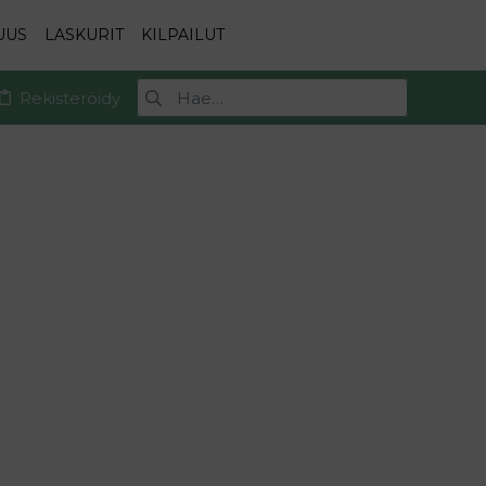
UUS
LASKURIT
KILPAILUT
Rekisteröidy