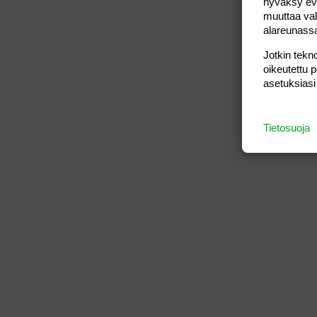
hyväksy eväs
muuttaa val
alareunass
Jotkin tekno
oikeutettu 
asetuksiasi
Tietosuoja