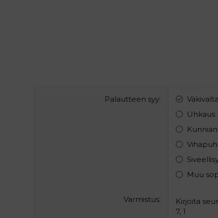
Palautteen syy
Väkivalt
Uhkaus
Kunnian
Vihapuh
Siveelli
Muu so
Varmistus
Kirjoita se
7, 1