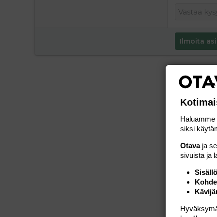
Ilmoita asi
Kotimai
Haluamme ta
siksi käytäm
Otava
ja s
sivuista ja 
Sisäll
Kohden
Kävijä
Hyväksymällä