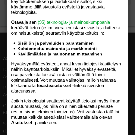
käyttökokemuksen ja laadukkaat sisällöt, siksi
käytämme tällä sivustolla evästeitä ja vastaavia
teknologioita.
Ilmoita asiaton viesti
Otava
ja sen
(95) teknologia- ja mainoskumppania
keräävät tietoa (esim. vierailemis­tasi sivuista ja laitteesi
ominaisuuk­sista) seuraaviin käyttötarkoituksiin:
Sisällön ja palveluiden parantaminen
Kohdennettu mainonta ja markkinointi
Kävijämäärien ja mainonnan mittaaminen
ASIAKASPALVELU
MEDIATIEDOT
Hyväksymällä evästeet, annat luvan tietojesi käsittelyyn
näihin käyttötarkoituksiin. Mikäli et hyväksy evästeitä,
Digipalvelut (09) 156 6227
Tekniset tiedot, aikataulut ja
osa palveluista tai sisällöistä ei välttämättä toimi
Avoinna ma–pe 8–19
ilmoitushinnat
optimaalisesti. Voit muuttaa valintojasi milloin tahansa
Tietoa verkon kävijöistä
klikkaamalla
Evästeasetukset
-linkkiä sivuston
Painettu lehti (09) 156 665
Tietosuojaseloste
alareunassa.
Avoinna ma–pe 8–19
Avoimuusraportti
Jotkin teknologiat saattavat käyttää tietojasi myös ilman
Käyttöehdot
Otavamedian vaihde (09) 156
suostumustasi, jos niillä on siihen oikeutettu peruste
(esim. sivun tekninen toimivuus). Voit vastustaa tätä tai
61
TUOTTEET
muuttaa kaikkia asetuksiasi valitsemalla alla olevan
Asetukset
-painikkeen.
Sähköposti (digi)
Aikakauslehdet
digi@otavamedia.fi
Verkkopalvelut