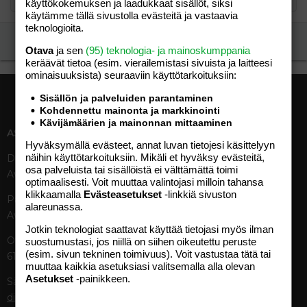
käyttökokemuksen ja laadukkaat sisällöt, siksi
käytämme tällä sivustolla evästeitä ja vastaavia
teknologioita.
Ilmoita asiaton viesti
Otava
ja sen
(95) teknologia- ja mainoskumppania
keräävät tietoa (esim. vierailemis­tasi sivuista ja laitteesi
ominaisuuk­sista) seuraaviin käyttötarkoituksiin:
Sisällön ja palveluiden parantaminen
Kohdennettu mainonta ja markkinointi
Kävijämäärien ja mainonnan mittaaminen
ASIAKASPALVELU
MEDIATIEDOT
Hyväksymällä evästeet, annat luvan tietojesi käsittelyyn
näihin käyttötarkoituksiin. Mikäli et hyväksy evästeitä,
Digipalvelut (09) 156 6227
Tekniset tiedot, aikataulut ja
osa palveluista tai sisällöistä ei välttämättä toimi
Avoinna ma–pe 8–19
ilmoitushinnat
optimaalisesti. Voit muuttaa valintojasi milloin tahansa
Tietoa verkon kävijöistä
klikkaamalla
Evästeasetukset
-linkkiä sivuston
Painettu lehti (09) 156 665
Tietosuojaseloste
alareunassa.
Avoinna ma–pe 8–19
Avoimuusraportti
Jotkin teknologiat saattavat käyttää tietojasi myös ilman
Käyttöehdot
Otavamedian vaihde (09) 156
suostumustasi, jos niillä on siihen oikeutettu peruste
(esim. sivun tekninen toimivuus). Voit vastustaa tätä tai
61
TUOTTEET
muuttaa kaikkia asetuksiasi valitsemalla alla olevan
Asetukset
-painikkeen.
Sähköposti (digi)
Aikakauslehdet
digi@otavamedia.fi
Verkkopalvelut