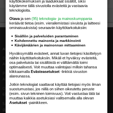
käyttökokemuksen ja laadukkaat sisällöt, siksi
käytämme tällä sivustolla evästeitä ja vastaavia
teknologioita.
Ilmoita asiaton viesti
Otava
ja sen
(95) teknologia- ja mainoskumppania
keräävät tietoa (esim. vierailemis­tasi sivuista ja laitteesi
ominaisuuk­sista) seuraaviin käyttötarkoituksiin:
Sisällön ja palveluiden parantaminen
Kohdennettu mainonta ja markkinointi
Kävijämäärien ja mainonnan mittaaminen
ASIAKASPALVELU
MEDIATIEDOT
Hyväksymällä evästeet, annat luvan tietojesi käsittelyyn
näihin käyttötarkoituksiin. Mikäli et hyväksy evästeitä,
Digipalvelut (09) 156 6227
Tekniset tiedot, aikataulut ja
osa palveluista tai sisällöistä ei välttämättä toimi
Avoinna ma–pe 8–19
ilmoitushinnat
optimaalisesti. Voit muuttaa valintojasi milloin tahansa
Tietoa verkon kävijöistä
klikkaamalla
Evästeasetukset
-linkkiä sivuston
Painettu lehti (09) 156 665
Tietosuojaseloste
alareunassa.
Avoinna ma–pe 8–19
Avoimuusraportti
Jotkin teknologiat saattavat käyttää tietojasi myös ilman
Käyttöehdot
Otavamedian vaihde (09) 156
suostumustasi, jos niillä on siihen oikeutettu peruste
(esim. sivun tekninen toimivuus). Voit vastustaa tätä tai
61
TUOTTEET
muuttaa kaikkia asetuksiasi valitsemalla alla olevan
Asetukset
-painikkeen.
Sähköposti (digi)
Aikakauslehdet
digi@otavamedia.fi
Verkkopalvelut