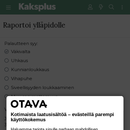
Raportoi ylläpidolle
Palautteen syy
Väkivalta
Uhkaus
Kunnianloukkaus
Vihapuhe
Siveellisyyden loukkaaminen
Muu sopimattomuus
Varmistus
Kotimaista laatusisältöä – evästeillä parempi
Järjestä seuraavat numerot pienimmästä suurimpaan:
käyttökokemus
3 6 1
Haluamme tarjota sinulle parhaan mahdollisen