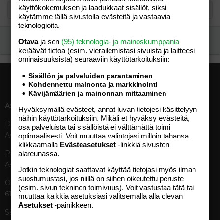
käyttökokemuksen ja laadukkaat sisällöt, siksi
käytämme tällä sivustolla evästeitä ja vastaavia
teknologioita.
Ilmoita asiaton viesti
Otava
ja sen
(95) teknologia- ja mainoskumppania
keräävät tietoa (esim. vierailemis­tasi sivuista ja laitteesi
ominaisuuk­sista) seuraaviin käyttötarkoituksiin:
Sisällön ja palveluiden parantaminen
Kohdennettu mainonta ja markkinointi
Kävijämäärien ja mainonnan mittaaminen
ASIAKASPALVELU
MEDIATIEDOT
Hyväksymällä evästeet, annat luvan tietojesi käsittelyyn
näihin käyttötarkoituksiin. Mikäli et hyväksy evästeitä,
Digipalvelut (09) 156 6227
Tekniset tiedot, aikataulut ja
osa palveluista tai sisällöistä ei välttämättä toimi
Avoinna ma–pe 8–19
ilmoitushinnat
optimaalisesti. Voit muuttaa valintojasi milloin tahansa
klikkaamalla
Evästeasetukset
-linkkiä sivuston
Tietoa verkon kävijöistä
Painettu lehti (09) 156 665
alareunassa.
Tietosuojaseloste
Avoinna ma–pe 8–19
Avoimuusraportti
Jotkin teknologiat saattavat käyttää tietojasi myös ilman
suostumustasi, jos niillä on siihen oikeutettu peruste
Käyttöehdot
Otavamedian vaihde (09) 156
(esim. sivun tekninen toimivuus). Voit vastustaa tätä tai
61
muuttaa kaikkia asetuksiasi valitsemalla alla olevan
TUOTTEET
Asetukset
-painikkeen.
Sähköposti (digi)
Aikakauslehdet