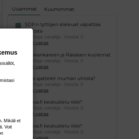
Uusimmat
Kuumimmat
SDP:n tyttöjen alaleuat väpättää
pelosta
Aloittaja: vierailija
Viestiä: 0
Aihe vapaa
okemus
Ristikankareen ja Räisäsen kuolemat
Aloittaja: vierailija
Viestiä: 0
isällöt,
Aihe vapaa
Mitä ajattelet murhan uhrista?
mis­tasi
Aloittaja: vierailija
Viestiä: 0
Aihe vapaa
Vauva.fi keskustelu rikki?
Aloittaja: vierailija
Viestiä: 0
Aihe vapaa
. Mikäli et
Vauva.fi keskustelu rikki?
i. Voit
Aloittaja: vierailija
Viestiä: 0
on
Aihe vapaa