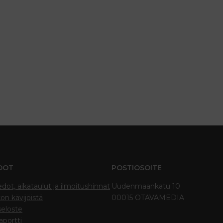
DOT
POSTIOSOITE
edot, aikataulut ja ilmoitushinnat
Uudenmaankatu 10
on kävijöistä
00015 OTAVAMEDIA
seloste
portti