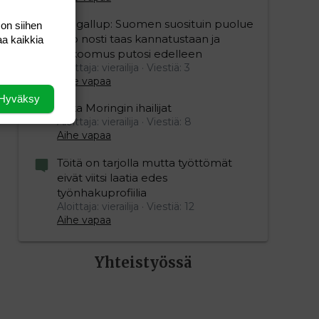
Yle gallup: Suomen suosituin puolue
 on siihen
Sdp nosti taas kannatustaan ja
aa kaikkia
kokoomus putosi edelleen
Aloittaja: vierailija
Viestiä: 3
Aihe vapaa
Hyväksy
Mika Moringin ihailijat
Aloittaja: vierailija
Viestiä: 8
Aihe vapaa
Töitä on tarjolla mutta työttömät
eivät viitsi laatia edes
työnhakuprofiilia
Aloittaja: vierailija
Viestiä: 12
Aihe vapaa
Yhteistyössä