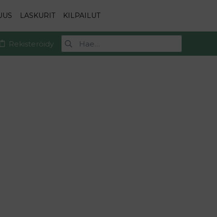
UUS
LASKURIT
KILPAILUT
Rekisteröidy