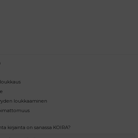
a
loukkaus
e
syyden loukkaaminen
pimattomuus
a kirjainta on sanassa KOIRA?