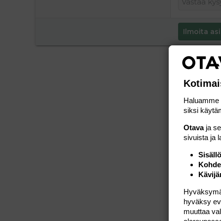
Ilmoita asi
Kotimai
Haluamme ta
siksi käytäm
Otava
ja s
sivuista ja 
Sisäll
Kohden
Kävijä
Hyväksymällä
hyväksy eväs
muuttaa val