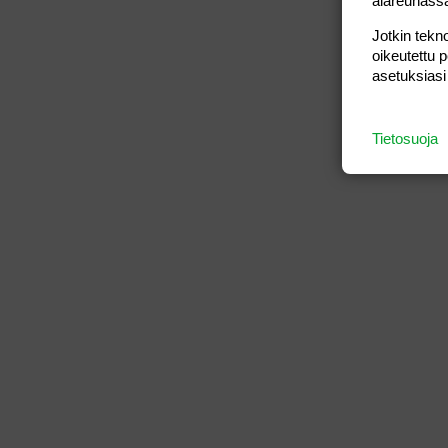
alareunass
Jotkin tekno
oikeutettu 
asetuksiasi
Tietosuoja