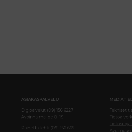
ASIAKASPALVELU
MEDIATIE
Digipalvelut (09) 156 6227
Tekniset ti
Avoinna ma–pe 8–19
Tietoa verk
Tietosuoja
Painettu lehti (09) 156 665
Avoimuusra