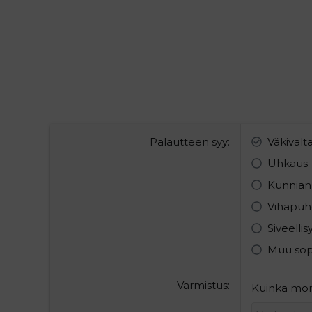
Palautteen syy
Väkivalt
Uhkaus
Kunnian
Vihapuh
Siveelli
Muu so
Varmistus
Kuinka mont