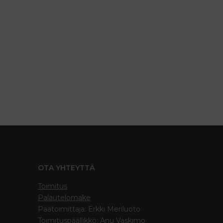
OTA YHTEYTTÄ
Toimitus
Palautelomake
Päätoimittaja: Erkki Meriluoto
Toimituspäällikkö: Anu Vaskimo