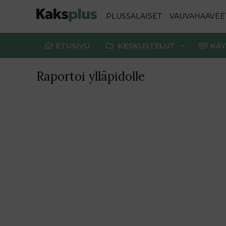
PLUSSALAISET
VAUVAHAAVEE
ETUSIVU
KESKUSTELUT
KÄY
Raportoi ylläpidolle