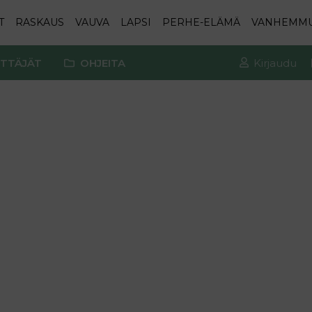
T
RASKAUS
VAUVA
LAPSI
PERHE-ELÄMÄ
VANHEMM
TTÄJÄT
OHJEITA
Kirjaudu