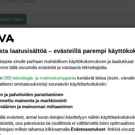
aton viesti
sta laatusisältöä – evästeillä parempi käyttök
rjota sinulle parhaan mahdollisen käyttökokemuksen ja laadukkaat s
me tällä sivustolla evästeitä ja vastaavia teknologioita.
en
(95) teknologia- ja mainoskumppania
keräävät tietoa (esim. vieraile
laitteesi ominaisuuk­sista) seuraaviin käyttötarkoituksiin:
ön ja palveluiden parantaminen
nettu mainonta ja markkinointi
määrien ja mainonnan mittaaminen
 evästeet, annat luvan tietojesi käsittelyyn näihin käyttötarkoituksiin
teitä, osa palveluista tai sisällöistä ei välttämättä toimi optimaalisest
intojasi milloin tahansa klikkaamalla
Evästeasetukset
-linkkiä sivust