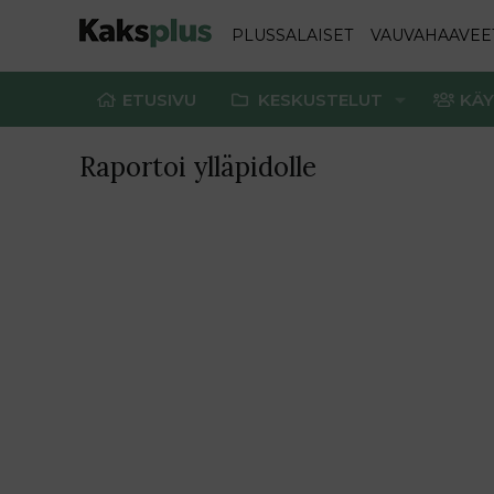
PLUSSALAISET
VAUVAHAAVEE
ETUSIVU
KESKUSTELUT
KÄY
Raportoi ylläpidolle