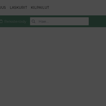
UUS
LASKURIT
KILPAILUT
Rekisteröidy