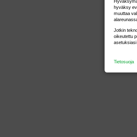
Hyväksymällä
hyväksy eväs
muuttaa val
alareunass
Jotkin tekno
oikeutettu 
asetuksiasi
Tietosuoja