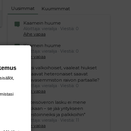
Uusimmat
Kuumimmat
Kaamein huume
Aloittaja: vierailija
Viestiä: 0
Aihe vapaa
Kaamein huume
Aloittaja: vierailija
Viestiä: 0
Aihe vapaa
okemus
Miksi valkoihoiset, vaaleat hiukset
omaavat heteronaiset saavat
isällöt,
vihavasemmiston raivon partaalle?
Aloittaja: vierailija
Viestiä: 0
Aihe vapaa
mis­tasi
"Yhteisöveron lasku ei mene
hukkaan – se jää yritykseen
investoinneiksi ja palkkoihin"
Aloittaja: vierailija
Viestiä: 11
Aihe vapaa