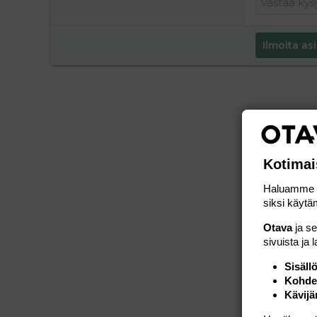
Ilmoita asi
Kotimai
Haluamme ta
siksi käytäm
Otava
ja s
sivuista ja 
Sisäll
Kohden
Kävijä