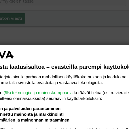
aton viesti
sta laatusisältöä – evästeillä parempi käyttök
rjota sinulle parhaan mahdollisen käyttökokemuksen ja laadukkaat s
me tällä sivustolla evästeitä ja vastaavia teknologioita.
en
(95) teknologia- ja mainoskumppania
keräävät tietoa (esim. vieraile
laitteesi ominaisuuk­sista) seuraaviin käyttötarkoituksiin:
ön ja palveluiden parantaminen
nettu mainonta ja markkinointi
määrien ja mainonnan mittaaminen