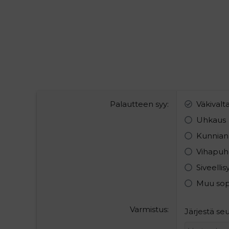
Palautteen syy
Väkivalt
Uhkaus
Kunnian
Vihapuh
Siveelli
Muu so
Varmistus
Järjestä s