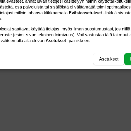
 evästeet, annat luvan tietojesi käsittelyyn näihin käyttötarkoituksiin
teitä, osa palveluista tai sisällöistä ei välttämättä toimi optimaalisest
intojasi milloin tahansa klikkaamalla
Evästeasetukset
-linkkiä sivust
a.
logiat saattavat käyttää tietojasi myös ilman suostumustasi, jos niillä
peruste (esim. sivun tekninen toimivuus). Voit vastustaa tätä tai muutt
 valitsemalla alla olevan
Asetukset
-painikkeen.
Asetukset