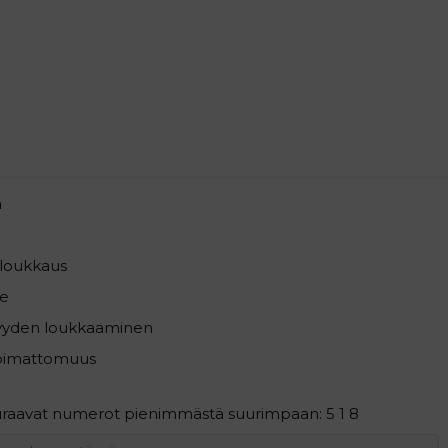
a
loukkaus
e
syyden loukkaaminen
pimattomuus
euraavat numerot pienimmästä suurimpaan: 5 1 8