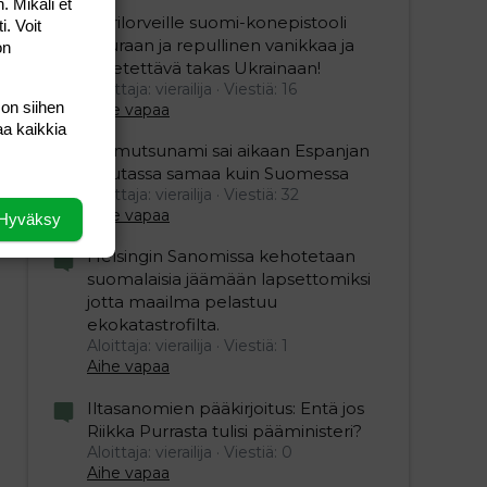
. Mikäli et
Ukrilorveille suomi-konepistooli
i. Voit
kouraan ja repullinen vanikkaa ja
on
lähetettävä takas Ukrainaan!
Aloittaja: vierailija
Viestiä: 16
 on siihen
Aihe vapaa
aa kaikkia
Mamutsunami sai aikaan Espanjan
Ceutassa samaa kuin Suomessa
Aloittaja: vierailija
Viestiä: 32
Aihe vapaa
Hyväksy
Helsingin Sanomissa kehotetaan
suomalaisia jäämään lapsettomiksi
jotta maailma pelastuu
ekokatastrofilta.
Aloittaja: vierailija
Viestiä: 1
Aihe vapaa
Iltasanomien pääkirjoitus: Entä jos
Riikka Purrasta tulisi pääministeri?
Aloittaja: vierailija
Viestiä: 0
Aihe vapaa