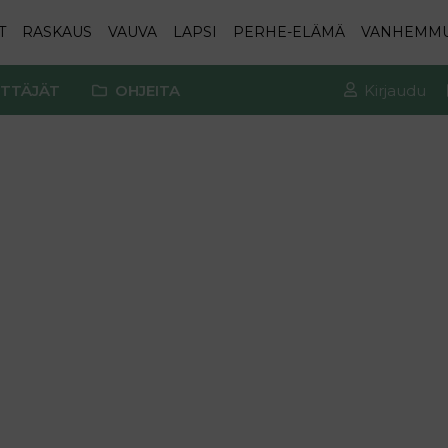
T
RASKAUS
VAUVA
LAPSI
PERHE-ELÄMÄ
VANHEMM
TTÄJÄT
OHJEITA
Kirjaudu