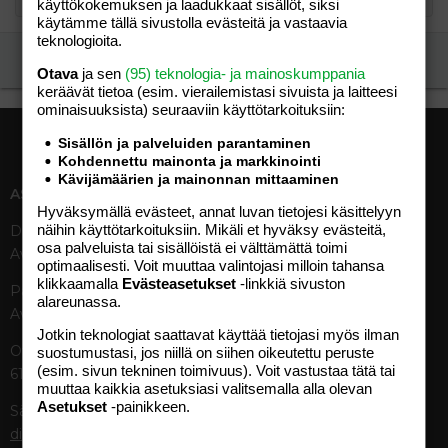
käyttökokemuksen ja laadukkaat sisällöt, siksi
käytämme tällä sivustolla evästeitä ja vastaavia
teknologioita.
Ilmoita asiaton viesti
Otava
ja sen
(95) teknologia- ja mainoskumppania
keräävät tietoa (esim. vierailemis­tasi sivuista ja laitteesi
ominaisuuk­sista) seuraaviin käyttötarkoituksiin:
Sisällön ja palveluiden parantaminen
Kohdennettu mainonta ja markkinointi
Kävijämäärien ja mainonnan mittaaminen
ASIAKASPALVELU
MEDIATIEDOT
Hyväksymällä evästeet, annat luvan tietojesi käsittelyyn
näihin käyttötarkoituksiin. Mikäli et hyväksy evästeitä,
Digipalvelut (09) 156 6227
Tekniset tiedot, aikataulut ja
osa palveluista tai sisällöistä ei välttämättä toimi
Avoinna ma–pe 8–19
ilmoitushinnat
optimaalisesti. Voit muuttaa valintojasi milloin tahansa
Tietoa verkon kävijöistä
klikkaamalla
Evästeasetukset
-linkkiä sivuston
Painettu lehti (09) 156 665
Tietosuojaseloste
alareunassa.
Avoinna ma–pe 8–19
Avoimuusraportti
Jotkin teknologiat saattavat käyttää tietojasi myös ilman
Käyttöehdot
Otavamedian vaihde (09) 156
suostumustasi, jos niillä on siihen oikeutettu peruste
(esim. sivun tekninen toimivuus). Voit vastustaa tätä tai
61
TUOTTEET
muuttaa kaikkia asetuksiasi valitsemalla alla olevan
Asetukset
-painikkeen.
Sähköposti (digi)
Aikakauslehdet
digi@otavamedia.fi
Verkkopalvelut