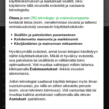
käyttökokemuksen ja laadukkaat sisällöt, siksi
käytämme tällä sivustolla evästeitä ja vastaavia
teknologioita.
Ilmoita asiaton viesti
Otava
ja sen
(95) teknologia- ja mainoskumppania
keräävät tietoa (esim. vierailemis­tasi sivuista ja laitteesi
ominaisuuk­sista) seuraaviin käyttötarkoituksiin:
Sisällön ja palveluiden parantaminen
Kohdennettu mainonta ja markkinointi
Kävijämäärien ja mainonnan mittaaminen
ASIAKASPALVELU
MEDIATIEDOT
Hyväksymällä evästeet, annat luvan tietojesi käsittelyyn
näihin käyttötarkoituksiin. Mikäli et hyväksy evästeitä,
Digipalvelut (09) 156 6227
Tekniset tiedot, aikataulut ja
osa palveluista tai sisällöistä ei välttämättä toimi
Avoinna ma–pe 8–19
ilmoitushinnat
optimaalisesti. Voit muuttaa valintojasi milloin tahansa
Tietoa verkon kävijöistä
klikkaamalla
Evästeasetukset
-linkkiä sivuston
Painettu lehti (09) 156 665
Tietosuojaseloste
alareunassa.
Avoinna ma–pe 8–19
Avoimuusraportti
Jotkin teknologiat saattavat käyttää tietojasi myös ilman
Käyttöehdot
Otavamedian vaihde (09) 156
suostumustasi, jos niillä on siihen oikeutettu peruste
(esim. sivun tekninen toimivuus). Voit vastustaa tätä tai
61
TUOTTEET
muuttaa kaikkia asetuksiasi valitsemalla alla olevan
Asetukset
-painikkeen.
Sähköposti (digi)
Aikakauslehdet
digi@otavamedia.fi
Verkkopalvelut