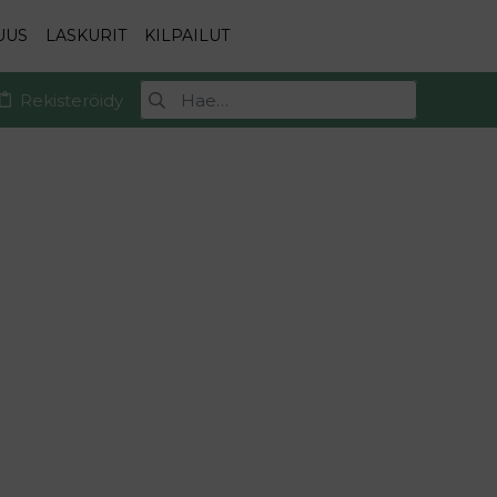
UUS
LASKURIT
KILPAILUT
Rekisteröidy