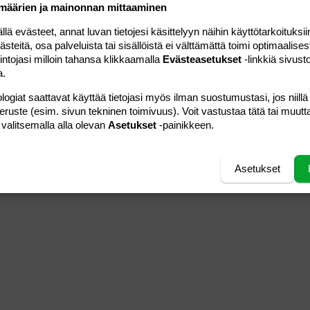
määrien ja mainonnan mittaaminen
 evästeet, annat luvan tietojesi käsittelyyn näihin käyttötarkoituksiin
teitä, osa palveluista tai sisällöistä ei välttämättä toimi optimaalisest
intojasi milloin tahansa klikkaamalla
Evästeasetukset
-linkkiä sivust
a.
logiat saattavat käyttää tietojasi myös ilman suostumustasi, jos niillä
peruste (esim. sivun tekninen toimivuus). Voit vastustaa tätä tai muutt
 valitsemalla alla olevan
Asetukset
-painikkeen.
Asetukset