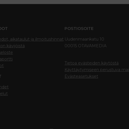
DOT
POSTIOSOITE
edot, aikataulut ja ilmoitushinnat
Uudenmaankatu 10
on kävijöistä
00015 OTAVAMEDIA
seloste
portti
Tietoa evästeiden käytöstä
ot
Käyttäytymiseen perustuva ma
T
Evästeasetukset
hdet
elut