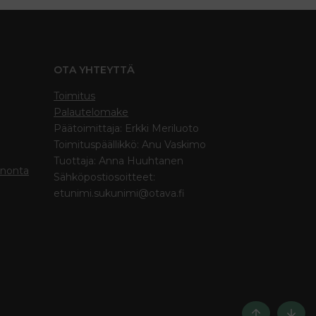
OTA YHTEYTTÄ
Toimitus
Palautelomake
Päätoimittaja: Erkki Meriluoto
Toimituspäällikkö: Anu Vaskimo
Tuottaja: Anna Huuhtanen
inonta
Sähköpostiosoitteet:
etunimi.sukunimi@otava.fi