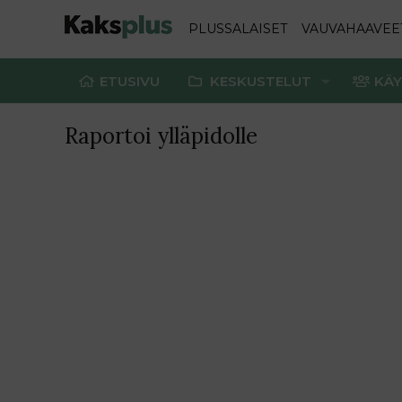
PLUSSALAISET
VAUVAHAAVEE
ETUSIVU
KESKUSTELUT
KÄY
Raportoi ylläpidolle