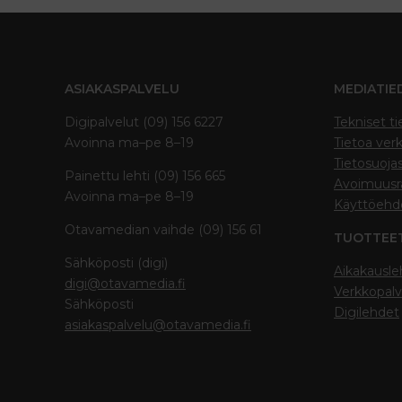
ASIAKASPALVELU
MEDIATIE
Digipalvelut (09) 156 6227
Tekniset ti
Avoinna ma–pe 8–19
Tietoa verk
Tietosuoja
Painettu lehti (09) 156 665
Avoimuusra
Avoinna ma–pe 8–19
Käyttöehd
Otavamedian vaihde (09) 156 61
TUOTTEE
Sähköposti (digi)
Aikakausle
digi@otavamedia.fi
Verkkopalv
Sähköposti
Digilehdet
asiakaspalvelu@otavamedia.fi