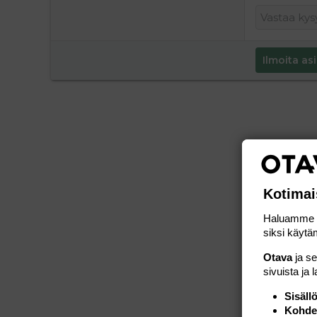
Ilmoita asi
Kotimai
Haluamme ta
siksi käytäm
Otava
ja s
sivuista ja 
Sisäll
Kohden