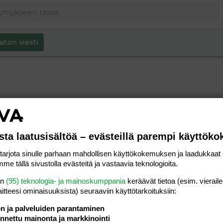
aton viesti
sta laatusisältöä – evästeillä parempi käyttök
rjota sinulle parhaan mahdollisen käyttökokemuksen ja laadukkaat s
me tällä sivustolla evästeitä ja vastaavia teknologioita.
en
(95) teknologia- ja mainoskumppania
keräävät tietoa (esim. vieraile
laitteesi ominaisuuk­sista) seuraaviin käyttötarkoituksiin:
ön ja palveluiden parantaminen
nettu mainonta ja markkinointi