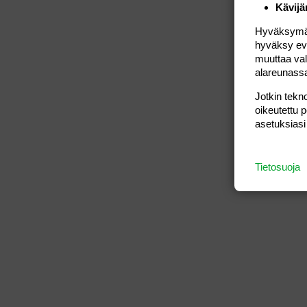
Kävijä
Hyväksymällä
hyväksy eväs
muuttaa val
alareunass
Jotkin tekno
oikeutettu 
asetuksiasi
Tietosuoja