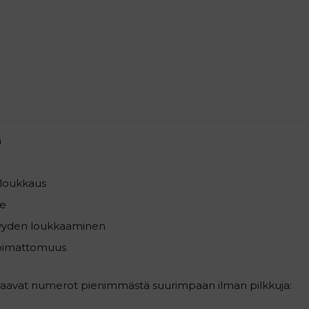
a
loukkaus
e
syyden loukkaaminen
pimattomuus
uraavat numerot pienimmästä suurimpaan ilman pilkkuja: