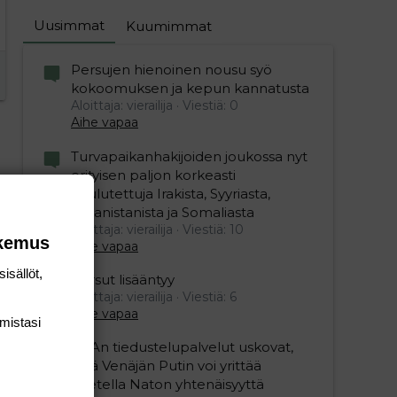
Uusimmat
Kuumimmat
Persujen hienoinen nousu syö
kokoomuksen ja kepun kannatusta
Aloittaja: vierailija
Viestiä: 0
Aihe vapaa
Turvapaikanhakijoiden joukossa nyt
erityisen paljon korkeasti
koulutettuja Irakista, Syyriasta,
Afganistanista ja Somaliasta
Aloittaja: vierailija
Viestiä: 10
okemus
Aihe vapaa
isällöt,
Persut lisääntyy
Aloittaja: vierailija
Viestiä: 6
Aihe vapaa
mis­tasi
USAn tiedustelupalvelut uskovat,
että Venäjän Putin voi yrittää
koetella Naton yhtenäisyyttä