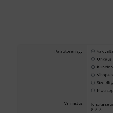
Palautteen syy
Väkivalt
Uhkaus
Kunnian
Vihapuh
Siveelli
Muu so
Varmistus
Kirjoita se
8, 5, 5