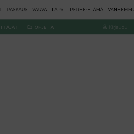
T
RASKAUS
VAUVA
LAPSI
PERHE-ELÄMÄ
VANHEMM
TTÄJÄT
OHJEITA
Kirjaudu