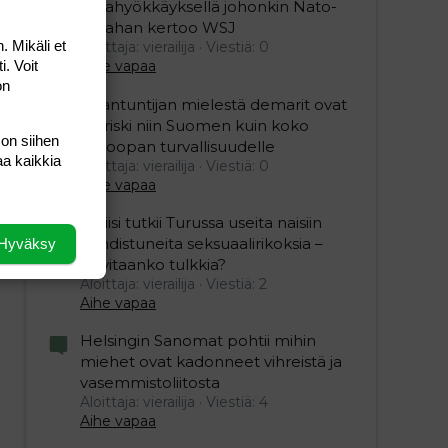
maahyökkäyksellä johonkin Nato-
maahan kertoo WSJ
. Mikäli et
Aloittaja: vierailija
Viestiä: 0
i. Voit
Aihe vapaa
on
Asiantuntijan mielestä demarit ovat
iso riski niin Suomen kuin koko
 on siihen
Euroopan turvallisuudelle
aa kaikkia
Aloittaja: vierailija
Viestiä: 0
Aihe vapaa
Poliisi tutkii Turussa useita naisiin
kohdistuneita seksuaalirikoksia –
Hyväksy
tarvitaanko tulkkia?
Aloittaja: vierailija
Viestiä: 2
Aihe vapaa
Helsingin Sanomat pohtii mihin
miehet ovat kadonneet vihreistä ja
vasemmistoliitosta
Aloittaja: vierailija
Viestiä: 4
Aihe vapaa