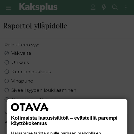
Raportoi ylläpidolle
Palautteen syy
Väkivalta
Uhkaus
Kunnianloukkaus
Vihapuhe
Siveellisyyden loukkaaminen
Muu sopimattomuus
Varmistus
Kotimaista laatusisältöä – evästeillä parempi
Kirjoita seuraavat numerot pienimmästä suurimpaan
käyttökokemus
ilman pilkkuja: 8, 5, 5
Haluamme tarjota sinulle parhaan mahdollisen