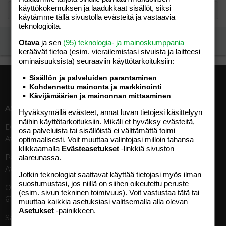
käyttökokemuksen ja laadukkaat sisällöt, siksi
käytämme tällä sivustolla evästeitä ja vastaavia
teknologioita.
Ilmoita asiaton viesti
Otava
ja sen
(95) teknologia- ja mainoskumppania
keräävät tietoa (esim. vierailemis­tasi sivuista ja laitteesi
ominaisuuk­sista) seuraaviin käyttötarkoituksiin:
Sisällön ja palveluiden parantaminen
Kohdennettu mainonta ja markkinointi
Kävijämäärien ja mainonnan mittaaminen
ASIAKASPALVELU
MEDIATIEDOT
Hyväksymällä evästeet, annat luvan tietojesi käsittelyyn
näihin käyttötarkoituksiin. Mikäli et hyväksy evästeitä,
Digipalvelut (09) 156 6227
Tekniset tiedot, aikataulut ja
osa palveluista tai sisällöistä ei välttämättä toimi
Avoinna ma–pe 8–19
ilmoitushinnat
optimaalisesti. Voit muuttaa valintojasi milloin tahansa
klikkaamalla
Evästeasetukset
-linkkiä sivuston
Tietoa verkon kävijöistä
Painettu lehti (09) 156 665
alareunassa.
Tietosuojaseloste
Avoinna ma–pe 8–19
Avoimuusraportti
Jotkin teknologiat saattavat käyttää tietojasi myös ilman
suostumustasi, jos niillä on siihen oikeutettu peruste
Käyttöehdot
Otavamedian vaihde (09) 156
(esim. sivun tekninen toimivuus). Voit vastustaa tätä tai
61
muuttaa kaikkia asetuksiasi valitsemalla alla olevan
TUOTTEET
Asetukset
-painikkeen.
Sähköposti (digi)
Aikakauslehdet