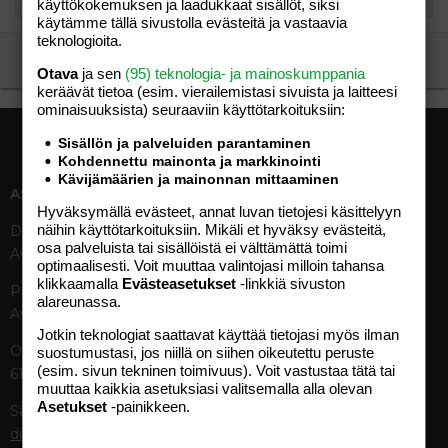
käyttökokemuksen ja laadukkaat sisällöt, siksi
käytämme tällä sivustolla evästeitä ja vastaavia
teknologioita.
Ilmoita asiaton viesti
Otava
ja sen
(95) teknologia- ja mainoskumppania
keräävät tietoa (esim. vierailemis­tasi sivuista ja laitteesi
ominaisuuk­sista) seuraaviin käyttötarkoituksiin:
Sisällön ja palveluiden parantaminen
Kohdennettu mainonta ja markkinointi
Kävijämäärien ja mainonnan mittaaminen
ASIAKASPALVELU
MEDIATIEDOT
Hyväksymällä evästeet, annat luvan tietojesi käsittelyyn
näihin käyttötarkoituksiin. Mikäli et hyväksy evästeitä,
Digipalvelut (09) 156 6227
Tekniset tiedot, aikataulut ja
osa palveluista tai sisällöistä ei välttämättä toimi
Avoinna ma–pe 8–19
ilmoitushinnat
optimaalisesti. Voit muuttaa valintojasi milloin tahansa
Tietoa verkon kävijöistä
klikkaamalla
Evästeasetukset
-linkkiä sivuston
Painettu lehti (09) 156 665
Tietosuojaseloste
alareunassa.
Avoinna ma–pe 8–19
Avoimuusraportti
Jotkin teknologiat saattavat käyttää tietojasi myös ilman
Käyttöehdot
Otavamedian vaihde (09) 156
suostumustasi, jos niillä on siihen oikeutettu peruste
(esim. sivun tekninen toimivuus). Voit vastustaa tätä tai
61
TUOTTEET
muuttaa kaikkia asetuksiasi valitsemalla alla olevan
Asetukset
-painikkeen.
Sähköposti (digi)
Aikakauslehdet
digi@otavamedia.fi
Verkkopalvelut