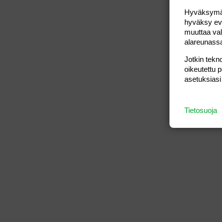
Hyväksymällä
hyväksy eväs
muuttaa val
alareunass
Jotkin tekno
oikeutettu 
asetuksiasi
Tietosuoja