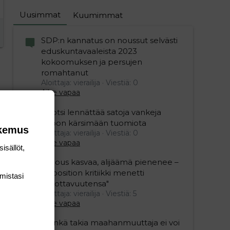
Uusimmat
Kuumimmat
SDP:n kannatus on noussut selvästi
eduskuntavaaleista 2023
kokoomuksen ja persujen
romahtanut
Aloittaja: vierailija
Viestiä: 0
Aihe vapaa
Ruotsi lennättää satoja vankeja
Viroon kärsimään tuomiota
okemus
Aloittaja: vierailija
Viestiä: 0
Aihe vapaa
isällöt,
"Talous kasvaa, alijäämä pienenee –
opposition kritiikki menetti
mis­tasi
uskottavuutensa"
Aloittaja: vierailija
Viestiä: 5
Aihe vapaa
”Minkä takia maahanmuuttaja ei voi