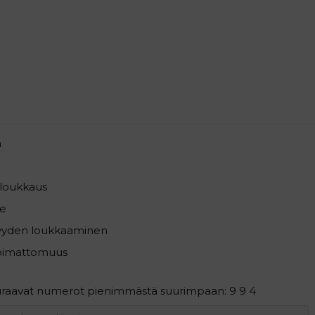
a
loukkaus
e
syyden loukkaaminen
pimattomuus
euraavat numerot pienimmästä suurimpaan: 9 9 4