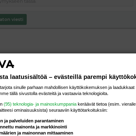
aton viesti
sta laatusisältöä – evästeillä parempi käyttök
rjota sinulle parhaan mahdollisen käyttökokemuksen ja laadukkaat s
me tällä sivustolla evästeitä ja vastaavia teknologioita.
en
(95) teknologia- ja mainoskumppania
keräävät tietoa (esim. vieraile
laitteesi ominaisuuk­sista) seuraaviin käyttötarkoituksiin:
ön ja palveluiden parantaminen
nettu mainonta ja markkinointi
määrien ja mainonnan mittaaminen