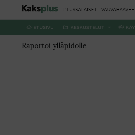
PLUSSALAISET
VAUVAHAAVEE
ETUSIVU
KESKUSTELUT
KÄY
Raportoi ylläpidolle