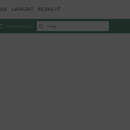
UUS
LASKURIT
KILPAILUT
Rekisteröidy