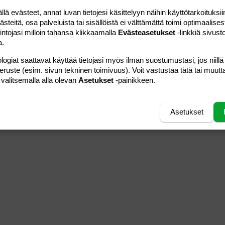
 evästeet, annat luvan tietojesi käsittelyyn näihin käyttötarkoituksiin
teitä, osa palveluista tai sisällöistä ei välttämättä toimi optimaalisest
intojasi milloin tahansa klikkaamalla
Evästeasetukset
-linkkiä sivust
a.
logiat saattavat käyttää tietojasi myös ilman suostumustasi, jos niillä
peruste (esim. sivun tekninen toimivuus). Voit vastustaa tätä tai muutt
 valitsemalla alla olevan
Asetukset
-painikkeen.
Asetukset