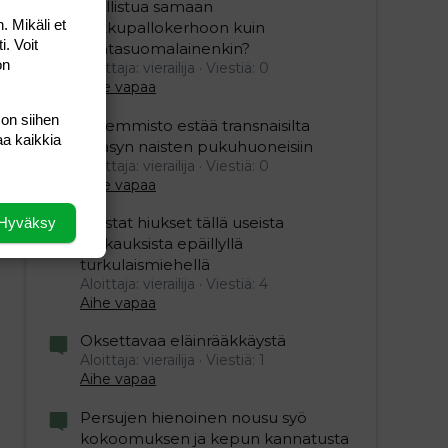
osallistua samaan
. Mikäli et
potkupallokerhoon kuin
i. Voit
kantasuomalainenkin?
on
Aloittaja: vierailija
Viestiä: 0
Aihe vapaa
 on siihen
Vasemmisto estää transnaisilta
aa kaikkia
pääsyn naisten pukuhuoneisiin
Aloittaja: vierailija
Viestiä: 0
Aihe vapaa
Mustat hiukset tällä useista
Hyväksy
raiskauksista epäillyllä
turkulaismiehellä
Aloittaja: vierailija
Viestiä: 4
Aihe vapaa
Oksettavaa eläinrääkkäystä
Aloittaja: vierailija
Viestiä: 1
Aihe vapaa
Persujen hienoinen nousu syö
kokoomuksen ja kepun kannatusta