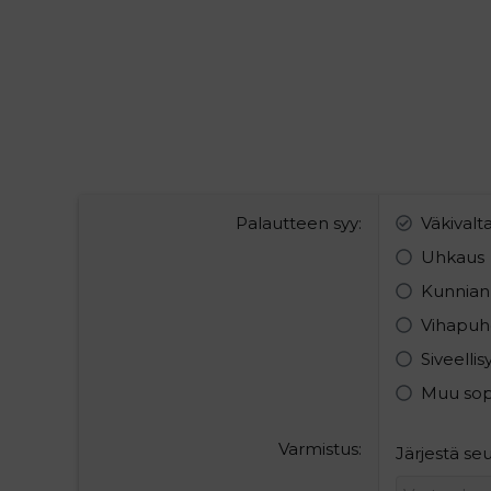
Palautteen syy
Väkivalt
Uhkaus
Kunnian
Vihapuh
Siveelli
Muu so
Varmistus
Järjestä s