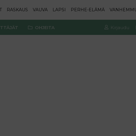
T
RASKAUS
VAUVA
LAPSI
PERHE-ELÄMÄ
VANHEMM
TTÄJÄT
OHJEITA
Kirjaudu