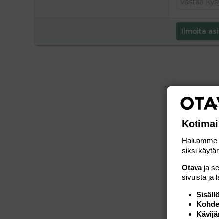
Ilmoita asi
Kotimai
Haluamme ta
siksi käytäm
Otava
ja s
sivuista ja 
Sisäll
Kohden
Kävijä